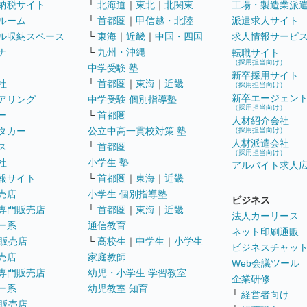
納税サイト
└
北海道
｜
東北
｜
北関東
工場・製造業派
ルーム
└
首都圏
｜
甲信越・北陸
派遣求人サイト
ル収納スペース
└
東海
｜
近畿
｜
中国・四国
求人情報サービ
ナ
└
九州・沖縄
転職サイト
（採用担当向け）
中学受験 塾
新卒採用サイト
社
└
首都圏
｜
東海
｜
近畿
（採用担当向け）
新卒エージェン
アリング
中学受験 個別指導塾
（採用担当向け）
ー
└
首都圏
人材紹介会社
タカー
公立中高一貫校対策 塾
（採用担当向け）
人材派遣会社
ス
└
首都圏
（採用担当向け）
社
小学生 塾
アルバイト求人
報サイト
└
首都圏
｜
東海
｜
近畿
売店
小学生 個別指導塾
ビジネス
専門販売店
└
首都圏
｜
東海
｜
近畿
法人カーリース
ー系
通信教育
ネット印刷通販
販売店
└
高校生
｜
中学生
｜
小学生
ビジネスチャッ
売店
家庭教師
Web会議ツール
専門販売店
幼児・小学生 学習教室
企業研修
ー系
幼児教室 知育
└
経営者向け
販売店