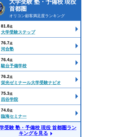
大学受験 塾・予備校 現役
首都圏
オリコン顧客満足度ランキング
81.8
点
大学受験ステップ
76.7
点
河合塾
76.4
点
駿台予備学校
76.2
点
栄光ゼミナール大学受験ナビオ
75.3
点
四谷学院
74.0
点
臨海セミナー
学受験 塾・予備校 現役 首都圏ラン
キングを見る