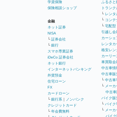
学資保険
ふるさと
保険相談ショップ
トランク
└
レンタ
└
コンテ
金融
└
宅配型
ネット証券
引越し会
NISA
カーシェ
└
証券会社
レンタカ
└
銀行
格安レン
スマホ専業証券
カーリー
iDeCo 証券会社
車買取会
ネット銀行
中古車情
インターネットバンキング
中古車販
外貨預金
└
中古車
住宅ローン
└
メーカ
FX
中古車
カードローン
バイク販
└
銀行系
｜
ノンバンク
└
バイク
クレジットカード
└
メーカ
└
年会費無料
バイク