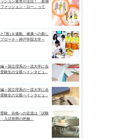
ァッション業界が注目！ 新潮
「ファッション・ロー」って
？
｣と｢医｣を連動、健康への新し
アプローチ～神戸学院大学～
前編＞国立理系の一流大学に合
受験生の父親へインタビュ...
後編＞国立理系の一流大学に合
受験生の父親へインタビュ...
学受験、合格への近道は「試験
制・入試形態の把握」