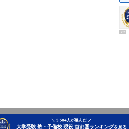
PR
＼ 3,504人が選んだ ／
大学受験 塾・予備校 現役 首都圏ランキング
を見る