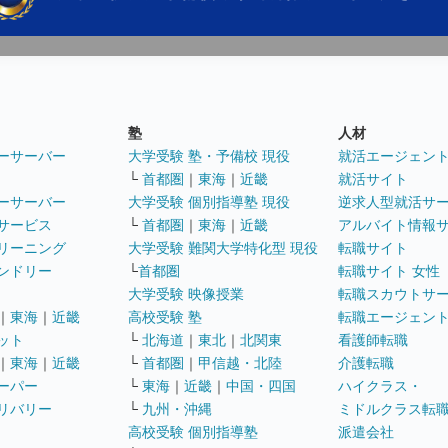
塾
人材
ーサーバー
大学受験 塾・予備校 現役
就活エージェン
└
首都圏
｜
東海
｜
近畿
就活サイト
ーサーバー
大学受験 個別指導塾 現役
逆求人型就活サ
サービス
└
首都圏
｜
東海
｜
近畿
アルバイト情報
リーニング
大学受験 難関大学特化型 現役
転職サイト
ンドリー
└
首都圏
転職サイト 女性
大学受験 映像授業
転職スカウトサ
｜
東海
｜
近畿
高校受験 塾
転職エージェン
ット
└
北海道
｜
東北
｜
北関東
看護師転職
｜
東海
｜
近畿
└
首都圏
｜
甲信越・北陸
介護転職
ーパー
└
東海
｜
近畿
｜
中国・四国
ハイクラス・
リバリー
└
九州・沖縄
ミドルクラス転
高校受験 個別指導塾
派遣会社