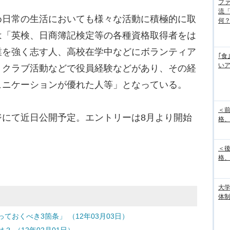
フ
流
日常の生活においても様々な活動に積極的に取
何
は「英検、日商簿記検定等の各種資格取得者をは
業を強く志す人、高校在学中などにボランティア
｢食
い
・クラブ活動などで役員経験などがあり、その経
ュニケーションが優れた人等」となっている。
＜
にて近日公開予定。エントリーは8月より開始
格、
＜
格、
大
体
おくべき3箇条」 （12年03月03日）