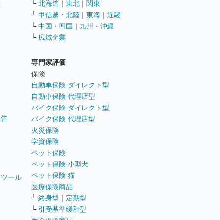
遣
└
北海道
｜
東北
｜
関東
└
甲信越・北陸
｜
東海
｜
近畿
ス
└
中国・四国
｜
九州・沖縄
└
広域企業
専門家評価
ト
保険
自動車保険 ダイレクト型
自動車保険 代理店型
バイク保険 ダイレクト型
広告
バイク保険 代理店型
火災保険
学資保険
ペット保険
ペット保険 小型犬
ペット保険 猫
トツール
医療保険商品
└
終身型
｜
定期型
└
引受基準緩和型