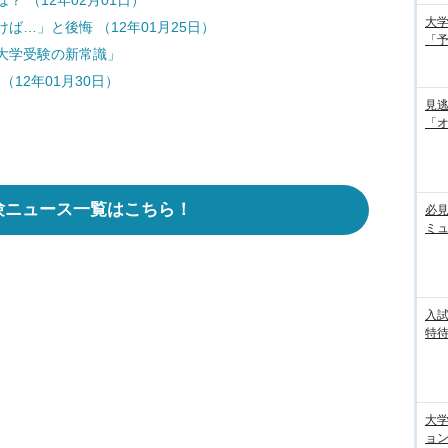
 （12年02月01日）
大学
ば…」と後悔 （12年01月25日）
「
大学受験の新常識」
12年01月30日）
見
「
験ニュース一覧はこちら！
必見
ミ
入試
特待
大
ョン