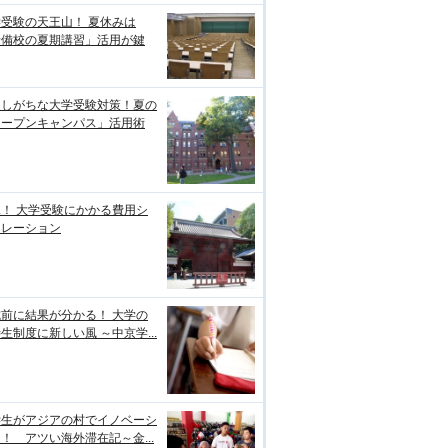
受験の天王山！ 夏休みは
予備校の夏期講習」活用が鍵
逃しがちな大学受験対策！夏の
オープンキャンパス」活用術
！ 大学受験にかかる費用シ
ュレーション
前に結果が分かる！ 大学の
生制度に新しい風 ～中京学...
学生がアジアの村でイノベーシ
！ アツい海外滞在記～金...