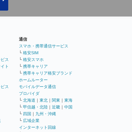
通信
ト
スマホ・携帯通信サービス
└
格安SIM
ービス
└
格安スマホ
サイト
└
携帯キャリア
└
携帯キャリア格安ブランド
ホームルーター
ービス
モバイルデータ通信
ト
プロバイダ
└
北海道
｜
東北
｜
関東
｜
東海
└
甲信越・北陸
｜
近畿
｜
中国
└
四国
｜
九州・沖縄
職
└
広域企業
インターネット回線