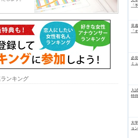
「
見
「
必見
ミ
連ランキング
入試
特待
大
ョン