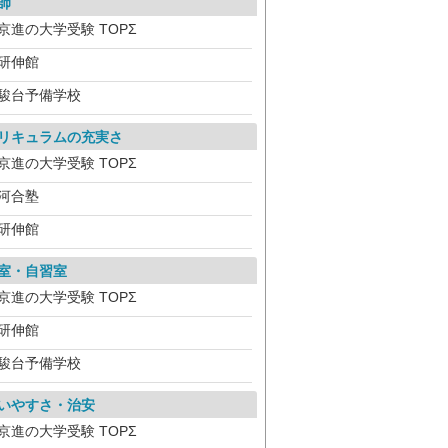
師
京進の大学受験 TOPΣ
研伸館
駿台予備学校
リキュラムの充実さ
京進の大学受験 TOPΣ
河合塾
研伸館
室・自習室
京進の大学受験 TOPΣ
研伸館
駿台予備学校
いやすさ・治安
京進の大学受験 TOPΣ