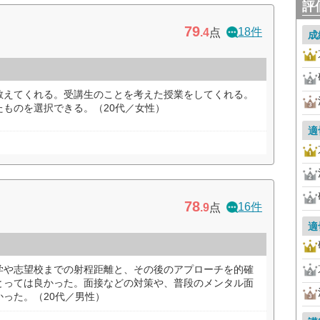
評
79
18件
.4
点
成
教えてくれる。受講生のことを考えた授業をしてくれる。
ものを選択できる。（20代／女性）
適
78
16件
.9
点
適
学や志望校までの射程距離と、その後のアプローチを的確
とっては良かった。面接などの対策や、普段のメンタル面
った。（20代／男性）