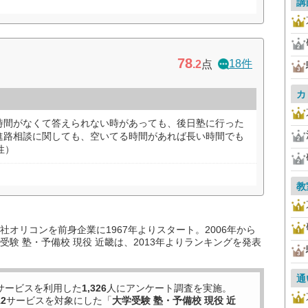
講
78
18件
.2
点
カ
時間がなくて答えられない時があっても、後日塾に行った
進路相談に関しても、空いてる時間があれば長い時間でも
性）
教
オリコンを前身企業に1967年よりスタート。2006年から
験 塾・予備校 現役 近畿は、2013年よりランキングを発表
通
サービスを利用した
1,326
人にアンケート調査を実施。
12
サービスを対象にした「
大学受験 塾・予備校 現役 近