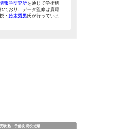
情報学研究所
を通じて学術研
れており、データ監修は慶應
授・
鈴木秀男
氏が行っていま
受験 塾・予備校 現役 近畿