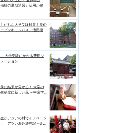
予備校の夏期講習」活用が鍵
逃しがちな大学受験対策！夏の
オープンキャンパス」活用術
！ 大学受験にかかる費用シ
ュレーション
前に結果が分かる！ 大学の
生制度に新しい風 ～中京学...
学生がアジアの村でイノベーシ
！ アツい海外滞在記～金...