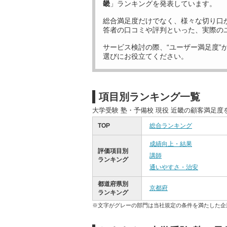
畿
」ランキングを発表しています。
総合満足度だけでなく、様々な切り口
答者の口コミや評判といった、実際の
サービス検討の際、“ユーザー満足度”
選びにお役立てください。
項目別ランキング一覧
大学受験 塾・予備校 現役 近畿の顧客満足
TOP
総合ランキング
成績向上・結果
評価項目別
講師
ランキング
通いやすさ・治安
都道府県別
京都府
ランキング
※文字がグレーの部門は当社規定の条件を満たした企