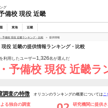
ング
予備校 現役 近畿
圏
東海
近畿
・予備校 現役 近畿ランキング・比較
提供情報
 現役 近畿の提供情報ランキング・比較
1,326
を利用したユーザー
名が選んだ
・予備校 現役 近畿ラ
度調査の特徴
オリコンのランキングの概要については
こ
による独自の調査
研究機関に提供さ