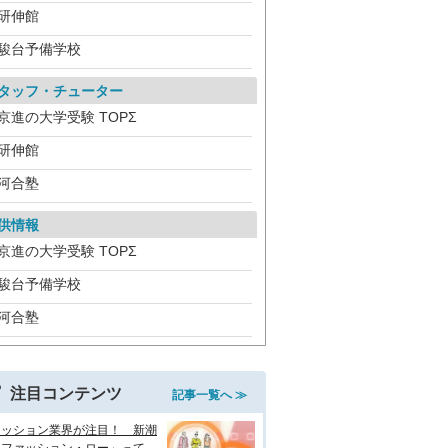
研伸館
駿台予備学校
タッフ・チューター
京進の大学受験 TOPΣ
研伸館
河合塾
供情報
京進の大学受験 TOPΣ
駿台予備学校
河合塾
注目コンテンツ
記事一覧へ ≫
ァッション業界が注目！ 新潮