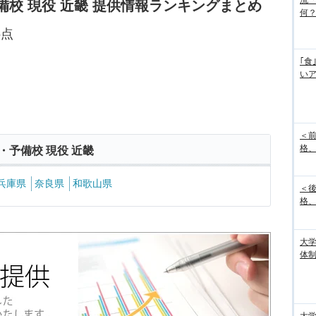
流
備校 現役 近畿 提供情報ランキングまとめ
何
5点
｢食
い
＜
格、
・予備校 現役 近畿
兵庫県
奈良県
和歌山県
＜
格、
大
体
大学