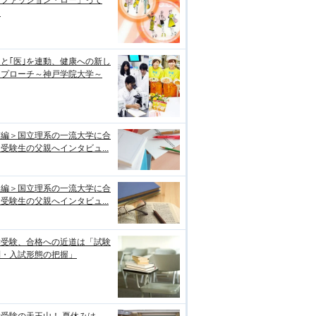
「ファッション・ロー」って
？
｣と｢医｣を連動、健康への新し
アプローチ～神戸学院大学～
前編＞国立理系の一流大学に合
受験生の父親へインタビュ...
後編＞国立理系の一流大学に合
受験生の父親へインタビュ...
学受験、合格への近道は「試験
制・入試形態の把握」
受験の天王山！ 夏休みは