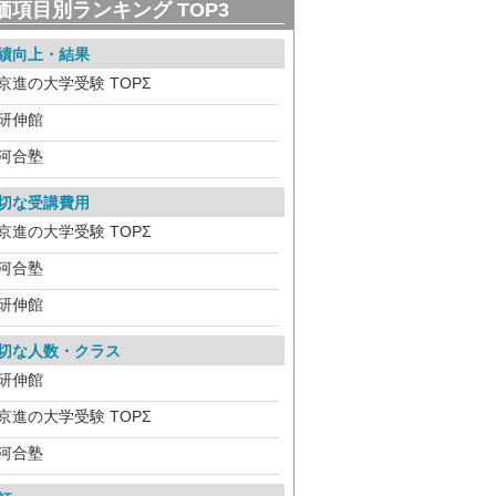
価項目別ランキング TOP3
績向上・結果
京進の大学受験 TOPΣ
研伸館
河合塾
切な受講費用
京進の大学受験 TOPΣ
河合塾
研伸館
切な人数・クラス
研伸館
京進の大学受験 TOPΣ
河合塾