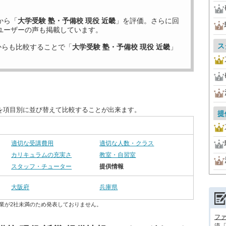
から「
大学受験 塾・予備校 現役 近畿
」を評価。さらに回
ユーザーの声も掲載しています。
ス
からも比較することで「
大学受験 塾・予備校 現役 近畿
」
度を項目別に並び替えて比較することが出来ます。
提
適切な受講費用
適切な人数・クラス
カリキュラムの充実さ
教室・自習室
スタッフ・チューター
提供情報
大阪府
兵庫県
業が2社未満のため発表しておりません。
フ