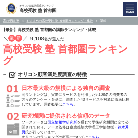
オリコン顧客満足度ランキング
高校受験 塾 首都圏
高校受験 塾
おすすめの高校受験 塾 首都圏ランキング・比較
講師
【最新】高校受験 塾 首都圏の講師ランキング・比較
／
／
9,108
最
新
名が選んだ
高校受験 塾 首都圏ランキン
グ
オリコン顧客満足度調査の特徴
日本最大級の規模による独自の調査
同ランキングは、実際にサービスを利用した9,108名の消費者の
方々のアンケートを基に、調査した43サービスを対象に徹底比較
しています。調査概要は
こちら
。
研究機関に提供される信頼のデータ
ソースデータは
国立情報学研究所
を通じて学術研究機関に全て公
開されており、データ監修は慶應義塾大学理工学部教授・
鈴木秀
男
氏が行っています。
オリコンのランキングの概要については
こちら
。