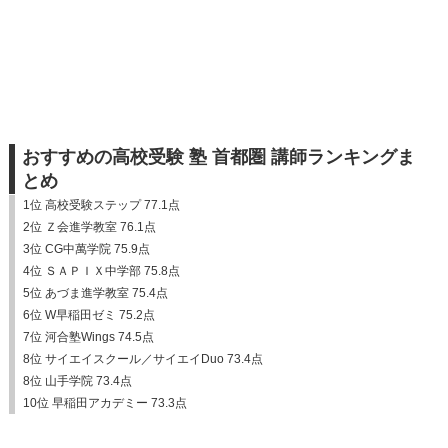
おすすめの高校受験 塾 首都圏 講師ランキングま
とめ
1位 高校受験ステップ 77.1点
2位 Ｚ会進学教室 76.1点
3位 CG中萬学院 75.9点
4位 ＳＡＰＩＸ中学部 75.8点
5位 あづま進学教室 75.4点
6位 W早稲田ゼミ 75.2点
7位 河合塾Wings 74.5点
8位 サイエイスクール／サイエイDuo 73.4点
8位 山手学院 73.4点
10位 早稲田アカデミー 73.3点