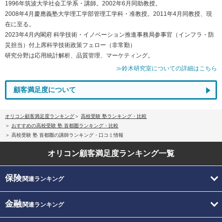
1996年筑波大学社会工学系・講師。2002年6月同助教授。
2008年4月慶應義塾大学理工学部管理工学科・准教授。2011年4月同教授、現
在に至る。
2023年4月内閣府 科学技術・イノベーション推進事務局参事官（インフラ・防
災担当）付上席科学技術政策フェロー（非常勤）
研究分野は応用統計解析、品質管理、マーケティング。
≫鈴木研究室についての詳細はこちら
顧客満足度について
オリコン顧客満足度ランキング
高校受験 塾ランキング・比較
おすすめの高校受験 塾 首都圏ランキング・比較
高校受験 塾 首都圏の講師ランキング・口コミ情報
オリコン顧客満足度
ランキング一覧
保険
関連ランキング
金融
関連ランキング