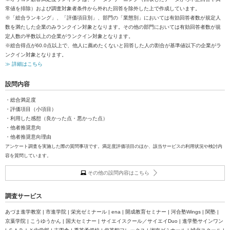
常値を排除）および調査対象者条件から外れた回答を除外した上で作成しています。
※「総合ランキング」、「評価項目別」、部門の「業態別」においては有効回答者数が規定人
数を満たした企業のみランクイン対象となります。その他の部門においては有効回答者数が規
定人数の半数以上の企業がランクイン対象となります。
※総合得点が60.0点以上で、他人に薦めたくないと回答した人の割合が基準値以下の企業がラ
ンクイン対象となります。
≫ 詳細はこちら
設問内容
・総合満足度
・評価項目（小項目）
・利用した感想（良かった点・悪かった点）
・他者推奨意向
・他者推奨意向理由
アンケート調査を実施した際の質問事項です。満足度評価項目のほか、該当サービスの利用状況や検討内
容を質問しています。
その他の設問内容はこちら
調査サービス
あづま進学教室 | 市進学院 | 栄光ゼミナール | ena | 開成教育セミナー | 河合塾Wings | 関塾 |
京葉学院 | こうゆうかん | 国大セミナー | サイエイスクール／サイエイDuo | 進学塾サインワン