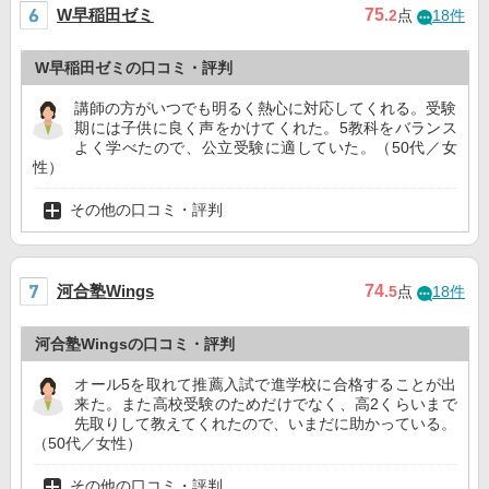
W早稲田ゼミ
75
.2
点
18件
W早稲田ゼミの口コミ・評判
講師の方がいつでも明るく熱心に対応してくれる。受験
期には子供に良く声をかけてくれた。5教科をバランス
よく学べたので、公立受験に適していた。（50代／女
性）
その他の口コミ・評判
河合塾Wings
74
.5
点
18件
河合塾Wingsの口コミ・評判
オール5を取れて推薦入試で進学校に合格することが出
来た。また高校受験のためだけでなく、高2くらいまで
先取りして教えてくれたので、いまだに助かっている。
（50代／女性）
その他の口コミ・評判