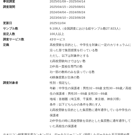
事前調査
2025/01/09～2025/04/14
調査期間
2025/04/15～2025/08/01
2024/04/04～2024/06/24
2023/04/10～2023/06/28
更新日
2025/11/04
サンプル数
9,108人（全国調査における総サンプル数27,923人）
規定人数
100人以上
調査サービス数
43サービス
定義
高校受験を目的とし、中学生を対象に一定のカリキュラムに
沿った形で集団授業を行っている塾
ただし、以下は対象外とする
1)高校受験向けではない塾
2)中高一貫校生専門の塾
3)一部の教科のみを扱っている塾
4)映像授業が主体の塾
調査対象者
性別：指定なし
年齢：中学生の保護者：男性32～69歳 女性30～69歳／高校
生の保護者：男性35～69歳 女性33～69歳
地域：首都圏（埼玉県、千葉県、東京都、神奈川県）
条件：以下どちらかの条件を満たす人
1)高校受験を目的とした集団塾に通年通学している中学生の
保護者
2)中学生の時に高校受験を目的とした集団塾に通年通学して
いた高校生の保護者
※オリコン顧客満足度ランキングは、データクリーニング（回収したデータから不正回答や異