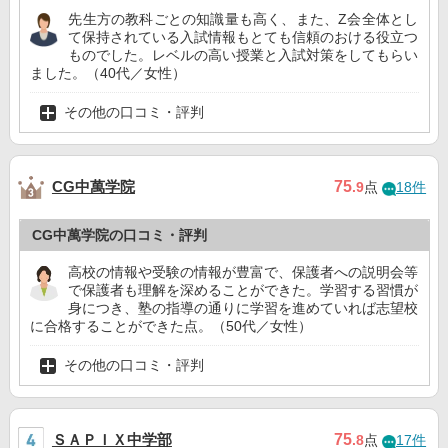
先生方の教科ごとの知識量も高く、また、Z会全体とし
て保持されている入試情報もとても信頼のおける役立つ
ものでした。レベルの高い授業と入試対策をしてもらい
ました。（40代／女性）
その他の口コミ・評判
CG中萬学院
75
.9
点
18件
CG中萬学院の口コミ・評判
高校の情報や受験の情報が豊富で、保護者への説明会等
で保護者も理解を深めることができた。学習する習慣が
身につき、塾の指導の通りに学習を進めていれば志望校
に合格することができた点。（50代／女性）
その他の口コミ・評判
ＳＡＰＩＸ中学部
75
.8
点
17件