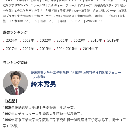
| ＳＡＰＩＸ中学部 | 志學舎 | 秀英予備校 | 俊英館フレックス | 湘南ゼミナール | 城北スクール |
進学プラザTOKYO | スクール21 | スタディー・フィールドグループ | 高校受験ステップ | 駿台
中学部 | Ｚ会進学教室 | 創学舎 | 創研学院 | 千葉進研 | CG中萬学院 | 筑波進研スクール | 東葛進
学プラザ | 東大進学会 | 一橋セミナー | ひのき進学教室 | 誉田進学塾 | 茗渓塾 | 山手学院 | 養哲
塾 | 代々木進学ゼミナール | 臨海セミナー | 早稲田アカデミー | W早稲田ゼミ
過去ランキング
2024年
2023年
2022年
2021年
2020年
2019年
2018年
2017年
2016年
2015年
2014-2015年
2014年度
ランキング監修
慶應義塾大学理工学部教授／内閣府 上席科学技術政策フェロー
（非常勤）
鈴木秀男
【経歴】
1989年慶應義塾大学理工学部管理工学科卒業。
1992年ロチェスター大学経営大学院修士課程修了。
1996年東京工業大学大学院理工学研究科博士課程経営工学専攻修了。博士（工
学）取得。