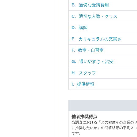
B.
適切な受講費用
C.
適切な人数・クラス
D.
講師
E.
カリキュラムの充実さ
F.
教室・自習室
G.
通いやすさ・治安
H.
スタッフ
I.
提供情報
他者推奨得点
当調査における「どの程度その企業の
に推奨したいか」の回答結果の平均ス
です。