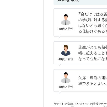
Z会だけでは改
の学びに対する
はないとも思う
40代／男性
る仕掛けがある
先生がとても熱
幅に超えること
なって心配にな
40代／女性
欠席・遅刻の連
結できるとよい
40代／男性
当サイトで掲載しているすべての情報やデー