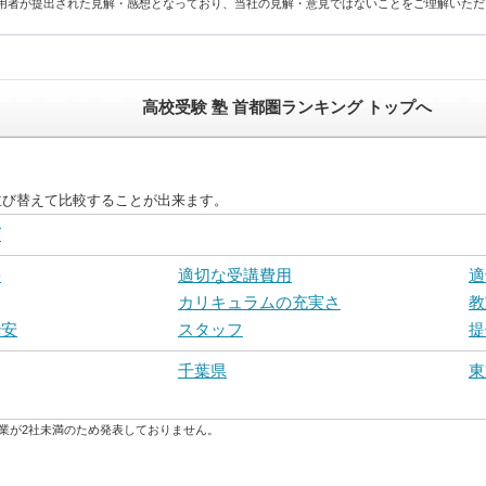
用者が提出された見解・感想となっており、当社の見解・意見ではないことをご理解いただ
高校受験 塾 首都圏ランキング トップへ
並び替えて比較することが出来ます。
グ
果
適切な受講費用
適
カリキュラムの充実さ
教
治安
スタッフ
提
千葉県
東
業が2社未満のため発表しておりません。