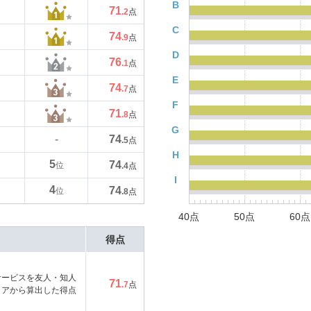
B
71
.2
点
C
74
.9
点
D
76
.1
点
E
74
.7
点
F
71
.8
点
G
74
-
.5
点
H
5
74
位
.4
点
I
4
74
位
.8
点
40点
50点
60点
得点
サービスを友人・知人
71
.7
点
コアから算出した得点