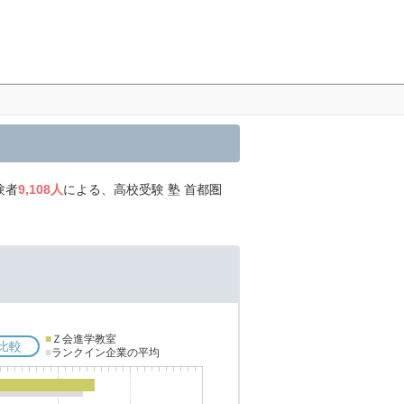
験者
9,108人
による、高校受験 塾 首都圏
■
Ｚ会進学教室
比較
■
ランクイン企業の平均