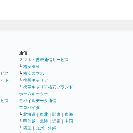
通信
ト
スマホ・携帯通信サービス
└
格安SIM
ービス
└
格安スマホ
サイト
└
携帯キャリア
└
携帯キャリア格安ブランド
ホームルーター
ービス
モバイルデータ通信
ト
プロバイダ
└
北海道
｜
東北
｜
関東
｜
東海
└
甲信越・北陸
｜
近畿
｜
中国
└
四国
｜
九州・沖縄