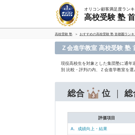
オリコン顧客満足度ランキ
高校受験 塾 
高校受験 塾
おすすめの高校受験 塾 首都圏ラン
Ｚ会進学教室 高校受験 塾
現役高校生を対象とした集団塾に通年
別 比較・評判の内、Ｚ会進学教室を
総合
位
総
評価項目
A.
成績向上・結果