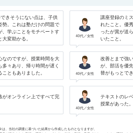
善できそうにない点は、子供
講座登録のミ
姿勢。これは塾だけの問題で
れたこと。優
が、学ぶことをモチベートす
ったが賞が送
40代／女性
と大変助かる。
いたこと。
心なのですが、授業時間を大
改善とまで強
も多々あり、帰り時間が遅く
が、部活を優
ることもありました。
替がもっとで
40代／女性
絡がオンライン上ですべて完
テキストのレ
。
授業があった
40代／女性
タは、当社の調査に基づいた結果から作成したものとなりますが、