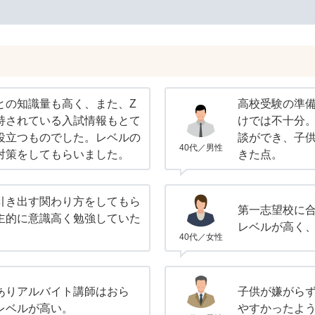
との知識量も高く、また、Z
高校受験の準
持されている入試情報もとて
けでは不十分
役立つものでした。レベルの
談ができ、子
40代／男性
対策をしてもらいました。
きた点。
引き出す関わり方をしてもら
第一志望校に
主的に意識高く勉強していた
レベルが高く
40代／女性
ありアルバイト講師はおら
子供が嫌がら
レベルが高い。
やすかったよ