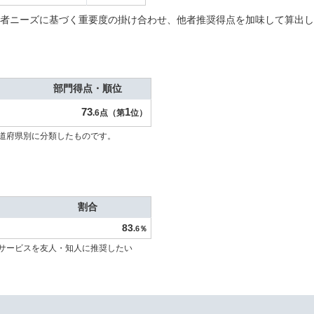
者ニーズに基づく重要度の掛け合わせ、他者推奨得点を加味して算出し
部門得点・順位
73
1
.6点（第
位）
道府県別に分類したものです。
割合
83
.6％
サービスを友人・知人に推奨したい