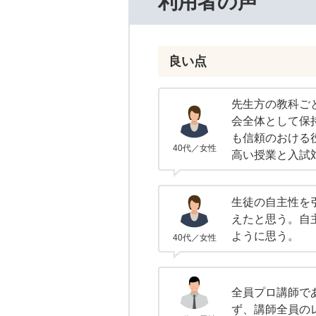
利用者の声
良い点
先生方の教科ご
会全体として保
も信頼のおける
40代／女性
高い授業と入試
生徒の自主性を
えたと思う。自
ように思う。
40代／女性
全員プロ講師で
ず、講師全員の