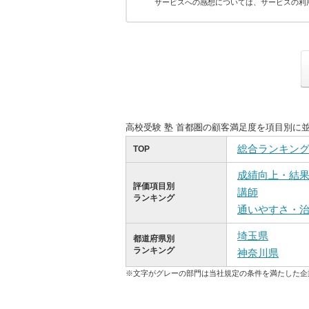
サービスへの感想については、サービスの利
高校受験 塾 首都圏の顧客満足度を項目別に
総合ランキン
TOP
成績向上・結
評価項目別
講師
ランキング
通いやすさ・
埼玉県
都道府県別
ランキング
神奈川県
※文字がグレーの部門は当社規定の条件を満たした企