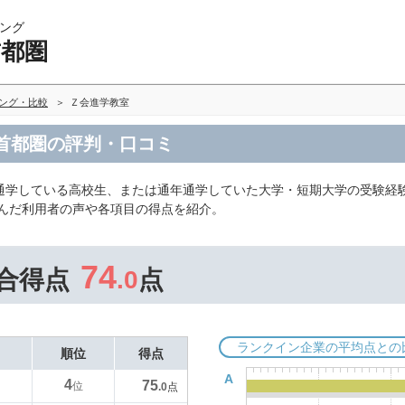
ング
首都圏
キング・比較
Ｚ会進学教室
 首都圏の評判・口コミ
通学している高校生、または通年通学していた大学・短期大学の受験経
選んだ利用者の声や各項目の得点を紹介。
74
合得点
.0
点
ランクイン企業の平均点との
順位
得点
A
4
75
位
.0
点