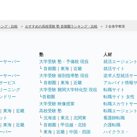
キング・比較
おすすめの高校受験 塾 首都圏ランキング・比較
Ｚ会進学教室
塾
人材
ーサーバー
大学受験 塾・予備校 現役
就活エージェン
└
首都圏
｜
東海
｜
近畿
就活サイト
ーサーバー
大学受験 個別指導塾 現役
逆求人型就活サ
サービス
└
首都圏
｜
東海
｜
近畿
アルバイト情報
リーニング
大学受験 難関大学特化型 現役
転職サイト
ンドリー
└
首都圏
転職サイト 女性
大学受験 映像授業
転職スカウトサ
｜
東海
｜
近畿
高校受験 塾
転職エージェン
ット
└
北海道
｜
東北
｜
北関東
看護師転職
｜
東海
｜
近畿
└
首都圏
｜
甲信越・北陸
介護転職
ーパー
└
東海
｜
近畿
｜
中国・四国
ハイクラス・