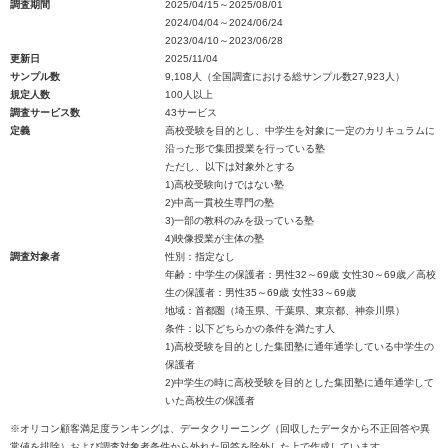
調査期間
2025/04/15～2025/08/01
2024/04/04～2024/06/24
2023/04/10～2023/06/28
更新日
2025/11/04
サンプル数
9,108人（全国調査における総サンプル数27,923人）
規定人数
100人以上
調査サービス数
43サービス
定義
高校受験を目的とし、中学生を対象に一定のカリキュラムに
沿った形で集団授業を行っている塾
ただし、以下は対象外とする
1)高校受験向けではない塾
2)中高一貫校生専門の塾
3)一部の教科のみを扱っている塾
4)映像授業が主体の塾
調査対象者
性別：指定なし
年齢：中学生の保護者：男性32～69歳 女性30～69歳／高校
生の保護者：男性35～69歳 女性33～69歳
地域：首都圏（埼玉県、千葉県、東京都、神奈川県）
条件：以下どちらかの条件を満たす人
1)高校受験を目的とした集団塾に通年通学している中学生の
保護者
2)中学生の時に高校受験を目的とした集団塾に通年通学して
いた高校生の保護者
※オリコン顧客満足度ランキングは、データクリーニング（回収したデータから不正回答や異
常値を排除）および調査対象者条件から外れた回答を除外した上で作成しています。