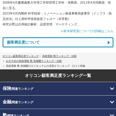
2008年4月慶應義塾大学理工学部管理工学科・准教授。2011年4月同教授、現
在に至る。
2023年4月内閣府 科学技術・イノベーション推進事務局参事官（インフラ・防
災担当）付上席科学技術政策フェロー（非常勤）
研究分野は応用統計解析、品質管理、マーケティング。
≫鈴木研究室についての詳細はこちら
顧客満足度について
オリコン顧客満足度ランキング
高校受験 塾ランキング・比較
おすすめの高校受験 塾 首都圏ランキング・比較
高校受験 塾 首都圏のカリキュラムの充実さランキング・口コミ情報
オリコン顧客満足度
ランキング一覧
保険
関連ランキング
金融
関連ランキング
塾
関連ランキング