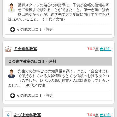
講師スタッフの熱心な御指導に、子供が全幅の信頼を寄
せて最後まで頑張ることができたこと。第一志望には合
格出来なかったが、進学先で大学受験に向けて学習を継
続出来ていること。（50代／女性）
その他の口コミ・評判
Ｚ会進学教室
74
.7
点
18件
Ｚ会進学教室の口コミ・評判
先生方の教科ごとの知識量も高く、また、Z会全体とし
て保持されている入試情報もとても信頼のおける役立つ
ものでした。レベルの高い授業と入試対策をしてもらい
ました。（40代／女性）
その他の口コミ・評判
あづま進学教室
74
.4
点
10件