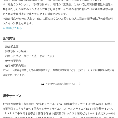
※「総合ランキング」、「評価項目別」、部門の「業態別」においては有効回答者数が規定人
数を満たした企業のみランクイン対象となります。その他の部門においては有効回答者数が規
定人数の半数以上の企業がランクイン対象となります。
※総合得点が60.0点以上で、他人に薦めたくないと回答した人の割合が基準値以下の企業がラ
ンクイン対象となります。
≫ 詳細はこちら
設問内容
・総合満足度
・評価項目（小項目）
・利用した感想（良かった点・悪かった点）
・他者推奨意向
・他者推奨意向理由
アンケート調査を実施した際の質問事項です。満足度評価項目のほか、該当サービスの利用状況や検討内
容を質問しています。
その他の設問内容はこちら
調査サービス
あづま進学教室 | 市進学院 | 栄光ゼミナール | ena | 開成教育セミナー | 河合塾Wings | 関塾 |
京葉学院 | こうゆうかん | 国大セミナー | サイエイスクール／サイエイDuo | 進学塾サインワン
| ＳＡＰＩＸ中学部 | 志學舎 | 秀英予備校 | 俊英館フレックス | 湘南ゼミナール | 城北スクール |