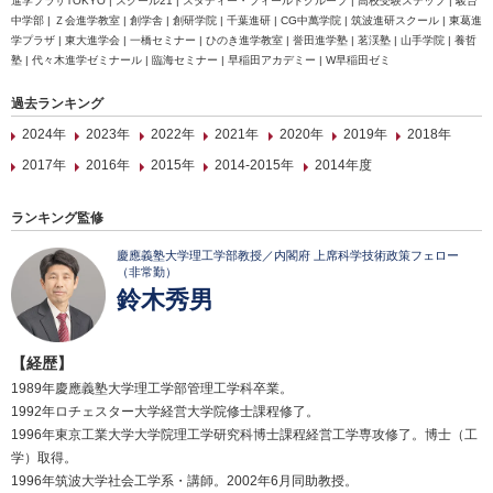
進学プラザTOKYO | スクール21 | スタディー・フィールドグループ | 高校受験ステップ | 駿台
中学部 | Ｚ会進学教室 | 創学舎 | 創研学院 | 千葉進研 | CG中萬学院 | 筑波進研スクール | 東葛進
学プラザ | 東大進学会 | 一橋セミナー | ひのき進学教室 | 誉田進学塾 | 茗渓塾 | 山手学院 | 養哲
塾 | 代々木進学ゼミナール | 臨海セミナー | 早稲田アカデミー | W早稲田ゼミ
過去ランキング
2024年
2023年
2022年
2021年
2020年
2019年
2018年
2017年
2016年
2015年
2014-2015年
2014年度
ランキング監修
慶應義塾大学理工学部教授／内閣府 上席科学技術政策フェロー
（非常勤）
鈴木秀男
【経歴】
1989年慶應義塾大学理工学部管理工学科卒業。
1992年ロチェスター大学経営大学院修士課程修了。
1996年東京工業大学大学院理工学研究科博士課程経営工学専攻修了。博士（工
学）取得。
1996年筑波大学社会工学系・講師。2002年6月同助教授。