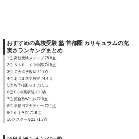
おすすめの高校受験 塾 首都圏 カリキュラムの充
実さランキングまとめ
1位 高校受験ステップ 75.8点
2位 ＳＡＰＩＸ中学部 74.9点
3位 Ｚ会進学教室 74.7点
4位 あづま進学教室 74.4点
5位 W早稲田ゼミ 73.5点
6位 CG中萬学院 73.3点
7位 河合塾Wings 72.8点
8位 早稲田アカデミー 72.1点
9位 山手学院 71.9点
10位 スクール21 71.7点