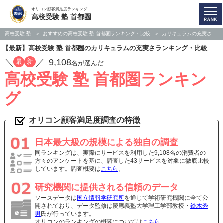
オリコン顧客満足度ランキング
高校受験 塾 首都圏
高校受験 塾
おすすめの高校受験 塾 首都圏ランキング・比較
カリキュラムの充実さ
【最新】高校受験 塾 首都圏のカリキュラムの充実さランキング・比較
／
／
9,108
最
新
名が選んだ
高校受験 塾 首都圏ランキン
グ
オリコン顧客満足度調査の特徴
日本最大級の規模による独自の調査
同ランキングは、実際にサービスを利用した9,108名の消費者の
方々のアンケートを基に、調査した43サービスを対象に徹底比較
しています。調査概要は
こちら
。
研究機関に提供される信頼のデータ
ソースデータは
国立情報学研究所
を通じて学術研究機関に全て公
開されており、データ監修は慶應義塾大学理工学部教授・
鈴木秀
男
氏が行っています。
オリコンのランキングの概要については
こちら
。