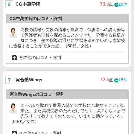
CG中萬学院
73
.3
点
18件
CG中萬学院の口コミ・評判
高校の情報や受験の情報が豊富で、保護者への説明会等
で保護者も理解を深めることができた。学習する習慣が
身につき、塾の指導の通りに学習を進めていれば志望校
に合格することができた点。（50代／女性）
その他の口コミ・評判
河合塾Wings
72
.8
点
18件
河合塾Wingsの口コミ・評判
オール5を取れて推薦入試で進学校に合格することが出
来た。また高校受験のためだけでなく、高2くらいまで
先取りして教えてくれたので、いまだに助かっている。
（50代／女性）
その他の口コミ・評判