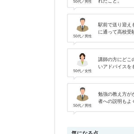
れたこと。
50代／男性
駅前で送り迎え
に通って高校受
50代／男性
講師の方にどこ
いアドバイスを
50代／女性
勉強の教え方が
者への説明もよ
50代／男性
気になる点