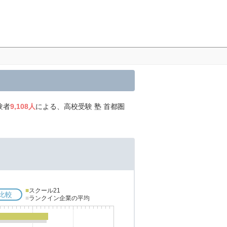
験者
9,108人
による、高校受験 塾 首都圏
■
スクール21
比較
■
ランクイン企業の平均