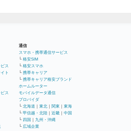
通信
ト
スマホ・携帯通信サービス
└
格安SIM
ービス
└
格安スマホ
サイト
└
携帯キャリア
└
携帯キャリア格安ブランド
ホームルーター
ービス
モバイルデータ通信
ト
プロバイダ
└
北海道
｜
東北
｜
関東
｜
東海
└
甲信越・北陸
｜
近畿
｜
中国
└
四国
｜
九州・沖縄
職
└
広域企業