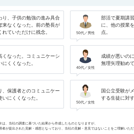
わり、子供の勉強の進み具合
部活で夏期講
ぼ来なくなった。前の塾長が
に、他の授業
くれていただけに残念。
点。
50代／男性
高くなった。コミュニケーシ
成績が悪いの
いにくくなった。
無理矢理勧め
40代／女性
り、保護者とのコミュニケー
国公立受験が
使いにくくなった。
する生徒に対
50代／女性
タは、当社の調査に基づいた結果から作成したものとなりますが、
用者が提出された見解・感想となっており、当社の見解・意見ではないことをご理解いただ