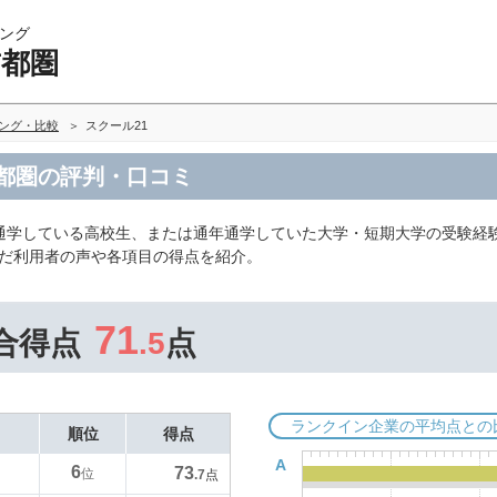
ング
首都圏
キング・比較
スクール21
首都圏の評判・口コミ
通学している高校生、または通年通学していた大学・短期大学の受験経
んだ利用者の声や各項目の得点を紹介。
71
合得点
.5
点
ランクイン企業の平均点との
順位
得点
A
6
73
位
.7
点