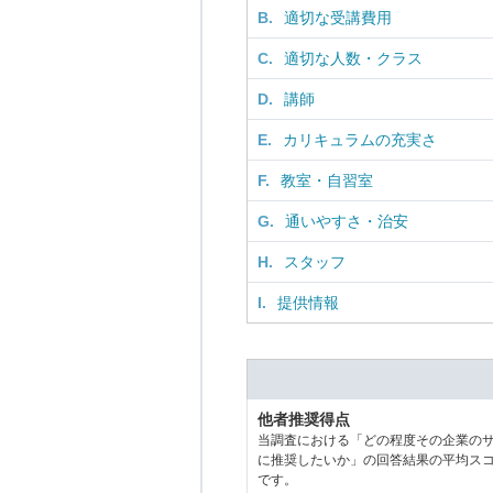
B.
適切な受講費用
C.
適切な人数・クラス
D.
講師
E.
カリキュラムの充実さ
F.
教室・自習室
G.
通いやすさ・治安
H.
スタッフ
I.
提供情報
他者推奨得点
当調査における「どの程度その企業の
に推奨したいか」の回答結果の平均ス
です。