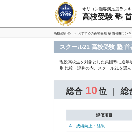
オリコン顧客満足度ランキ
高校受験 塾 
高校受験 塾
おすすめの高校受験 塾 首都圏ラン
スクール21 高校受験 塾 
現役高校生を対象とした集団塾に通年
別 比較・評判の内、スクール21を選
10
総合
位
総
評価項目
A.
成績向上・結果