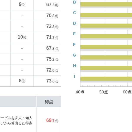
B
9
67
位
.3
点
C
70
-
.8
点
D
72
-
.8
点
E
10
71
位
.7
点
F
67
-
.8
点
G
75
-
.2
点
H
72
-
.6
点
I
8
73
位
.6
点
40点
50点
60点
得点
サービスを友人・知人
69
.7
点
コアから算出した得点