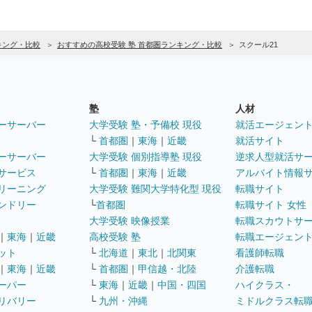
キング・比較
おすすめの高校受験 塾 首都圏ランキング・比較
スクール21
塾
人材
ーサーバー
大学受験 塾・予備校 現役
就活エージェン
└
首都圏
｜
東海
｜
近畿
就活サイト
ーサーバー
大学受験 個別指導塾 現役
逆求人型就活サ
サービス
└
首都圏
｜
東海
｜
近畿
アルバイト情報
リーニング
大学受験 難関大学特化型 現役
転職サイト
ンドリー
└
首都圏
転職サイト 女性
大学受験 映像授業
転職スカウトサ
｜
東海
｜
近畿
高校受験 塾
転職エージェン
ット
└
北海道
｜
東北
｜
北関東
看護師転職
｜
東海
｜
近畿
└
首都圏
｜
甲信越・北陸
介護転職
ーパー
└
東海
｜
近畿
｜
中国・四国
ハイクラス・
リバリー
└
九州・沖縄
ミドルクラス転