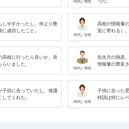
った。
50代／男性
もしやすかったし、何より塾
高校の情報量
験に成功したこと。
室に寄れる）
50代／女性
の高校に行ったら良いか、良
先生方の熱意
もらいました。
情報量の豊富
50代／男性
が子供に合っていたし、保護
子供に合った
くしてくれた。
特訓は特にレ
50代／女性