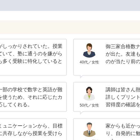
がしっかりされていた。授業
御三家合格数
ていて、塾に通うのを嫌がら
が出た。友達
も多く受験に特化していると
のが当たり前
40代／女性
一部の学校で数学と英語が難
講師は皆さん
を使うため、それに応じたカ
詳しくプリン
応してくれる。
習得度の確認
50代／女性
ミュニケーションから、目標
家からも近か
に共存しながら授業を受けら
り、自発的に