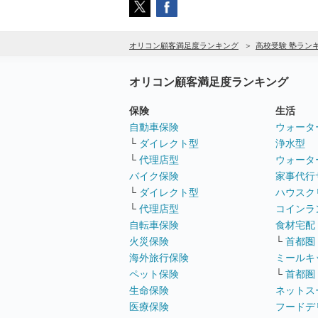
オリコン顧客満足度ランキング
高校受験 塾ラン
オリコン顧客満足度ランキング
保険
生活
自動車保険
ウォータ
└
ダイレクト型
浄水型
└
代理店型
ウォータ
バイク保険
家事代行
└
ダイレクト型
ハウスク
└
代理店型
コインラ
自転車保険
食材宅配
火災保険
└
首都圏
海外旅行保険
ミールキ
ペット保険
└
首都圏
生命保険
ネットス
医療保険
フードデ