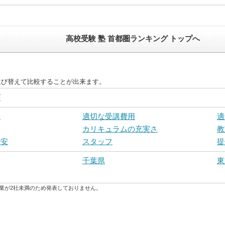
高校受験 塾 首都圏ランキング トップへ
並び替えて比較することが出来ます。
グ
果
適切な受講費用
適
カリキュラムの充実さ
教
治安
スタッフ
提
千葉県
東
業が2社未満のため発表しておりません。