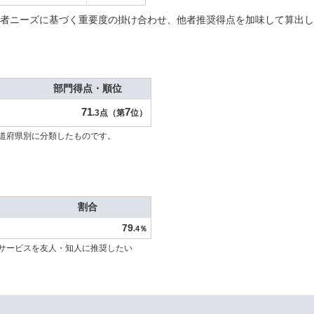
者ニーズに基づく重要度の掛け合わせ、他者推奨得点を加味して算出し
部門得点・順位
71
7
.3点（第
位）
道府県別に分類したものです。
割合
79
.4％
サービスを友人・知人に推奨したい