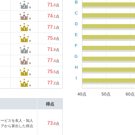
B
71
.0
点
C
74
.1
点
D
77
.1
点
E
75
.8
点
F
71
.9
点
G
77
.4
点
H
75
.5
点
I
77
.2
点
40点
50点
60点
得点
サービスを友人・知人
73
.8
点
コアから算出した得点