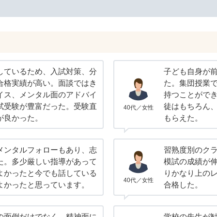
しているため、入試対策、分
子ども自身が
合格実績が高い。面談ではき
た。集団授業
イス、メンタル面のアドバイ
持つことがで
試受験が豊富だった。受験直
徒はもちろん
40代／女性
が良かった。
もらえた。
メンタルフォローもあり、志
習熟度別のク
た。多少厳しい指導があって
模試の成績が
よかったと今でも話している
りかなり上の
40代／女性
よかったと思っています。
合格した。
の面倒だけでなく、精神面に
学校の先生が