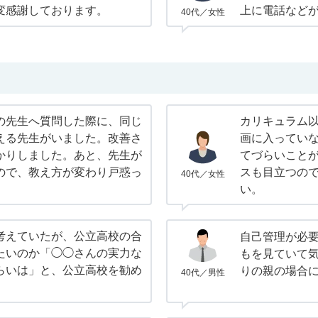
変感謝しております。
上に電話など
40代／女性
の先生へ質問した際に、同じ
カリキュラム
える先生がいました。改善さ
画に入ってい
かりしました。あと、先生が
てづらいこと
ので、教え方が変わり戸惑っ
スも目立つの
40代／女性
い。
考えていたが、公立高校の合
自己管理が必
たいのか「◯◯さんの実力な
もを見ていて
らいは」と、公立高校を勧め
りの親の場合
40代／男性