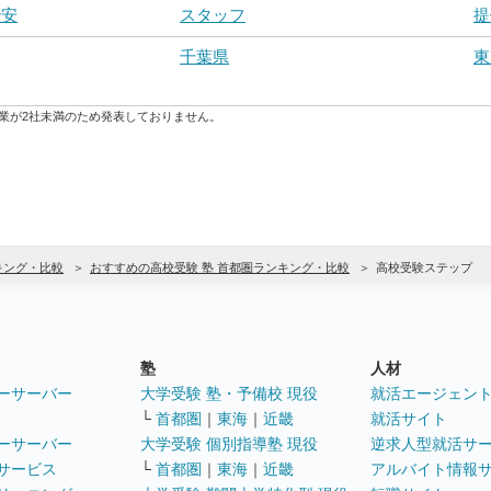
治安
スタッフ
提
千葉県
東
業が2社未満のため発表しておりません。
キング・比較
おすすめの高校受験 塾 首都圏ランキング・比較
高校受験ステップ
塾
人材
ーサーバー
大学受験 塾・予備校 現役
就活エージェン
└
首都圏
｜
東海
｜
近畿
就活サイト
ーサーバー
大学受験 個別指導塾 現役
逆求人型就活サ
サービス
└
首都圏
｜
東海
｜
近畿
アルバイト情報