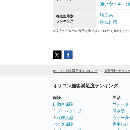
通いやすさ・
埼玉県
都道府県別
ランキング
神奈川県
※文字がグレーの部門は当社規定の条件を満たした企
オリコン顧客満足度ランキング
高校受験 塾ラン
オリコン顧客満足度ランキング
保険
生活
自動車保険
ウォータ
└
ダイレクト型
浄水型
└
代理店型
ウォータ
バイク保険
家事代行