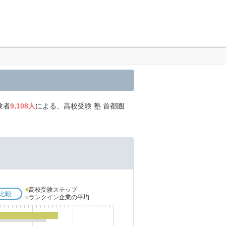
験者
9,108人
による、高校受験 塾 首都圏
■
高校受験ステップ
比較
■
ランクイン企業の平均