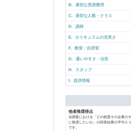
B.
適切な受講費用
C.
適切な人数・クラス
D.
講師
E.
カリキュラムの充実さ
F.
教室・自習室
G.
通いやすさ・治安
H.
スタッフ
I.
提供情報
他者推奨得点
当調査における「どの程度その企業の
に推奨したいか」の回答結果の平均ス
です。