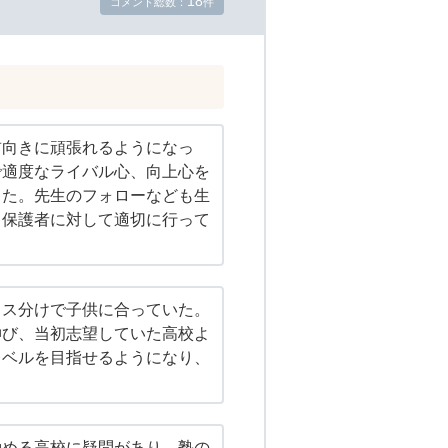
18
コメント総数：
件
前向きに頑張れるようになっ
で適度なライバル心、向上心を
きた。先生のフォローなども生
、保護者に対して適切に行って
ラス分けで子供に合っていた。
伸び、当初志望していた高校よ
レベルを目指せるようになり、
勧める高校に疑問があり、塾の