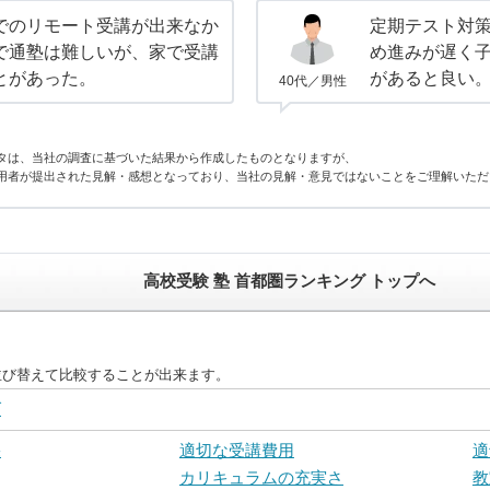
でのリモート受講が出来なか
定期テスト対
で通塾は難しいが、家で受講
め進みが遅く
とがあった。
があると良い
40代／男性
タは、当社の調査に基づいた結果から作成したものとなりますが、
用者が提出された見解・感想となっており、当社の見解・意見ではないことをご理解いただ
高校受験 塾 首都圏ランキング トップへ
並び替えて比較することが出来ます。
グ
果
適切な受講費用
適
カリキュラムの充実さ
教