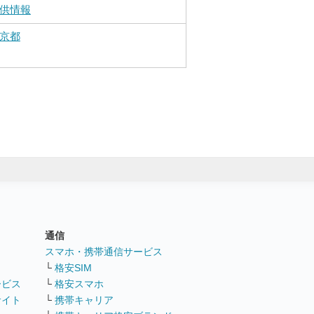
供情報
京都
通信
ト
スマホ・携帯通信サービス
└
格安SIM
ービス
└
格安スマホ
サイト
└
携帯キャリア