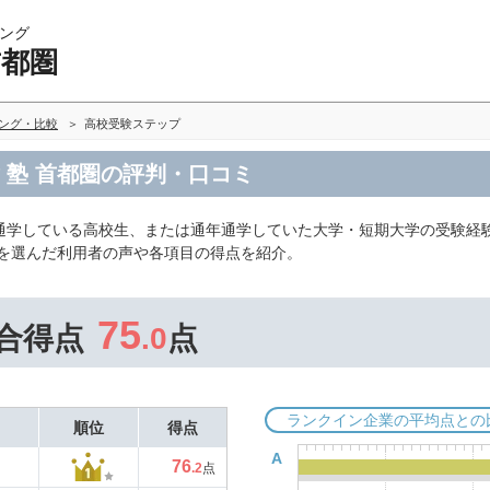
ング
首都圏
キング・比較
高校受験ステップ
 塾 首都圏の評判・口コミ
通学している高校生、または通年通学していた大学・短期大学の受験経
プを選んだ利用者の声や各項目の得点を紹介。
75
合得点
.0
点
ランクイン企業の平均点との
順位
得点
A
76
.2
点