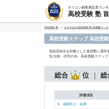
オリコン顧客満足度ランキ
高校受験 塾 
高校受験 塾
おすすめの高校受験 塾 首都圏ラン
高校受験ステップ 高校受験
現役高校生を対象とした集団塾に通年
別 比較・評判の内、高校受験ステッ
総合
位
総
評価項目
A.
成績向上・結果