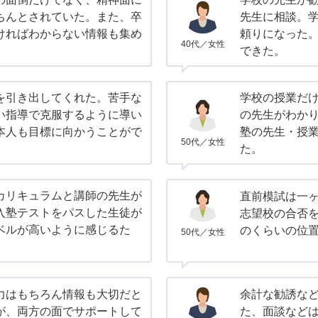
ちんとされていた。また、卒
先生に相談。
ければわからない情報も集め
頼りになった
40代／女性
できた。
を引き出してくれた。苦手な
学校の授業だ
い指導で克服するように導い
の先生がわか
本人も目標に向かうことがで
塾の先生・授
50代／女性
た。
カリキュラムと講師の先生が
直前模試は一
入塾テストをパスした生徒が
志望校の合否
ベルが高いように感じるた
のくらいの位
50代／女性
力はもちろん情報も大切だと
余計な勧誘な
が、両方の面でサポートして
た、面談など