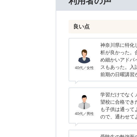
利用者の声
良い点
神奈川県に特化
析が良かった。
め細かいアドバ
スもあった。入
40代／女性
前期の日曜講習
学習だけでなく
望校に合格でき
も子供は通って
40代／男性
ので、通わせて
受験生の勉強面