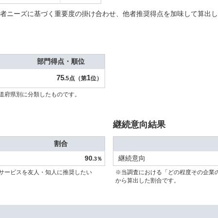
者ニーズに基づく重要度の掛け合わせ、他者推奨得点を加味して算出し
部門得点・順位
75
1
.5点（第
位）
道府県別に分類したものです。
継続意向結果
割合
90
継続意向
.3％
サービスを友人・知人に推奨したい
※当調査における「どの程度その企業
から算出した割合です。