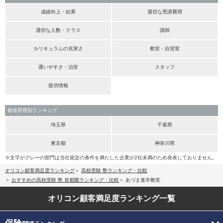
成績向上・結果
適切な受講費用
適切な人数・クラス
講師
カリキュラムの充実さ
教室・自習室
通いやすさ・治安
スタッフ
提供情報
都道府県別ランキング
埼玉県
千葉県
東京都
神奈川県
※文字がグレーの部門は当社規定の条件を満たした企業が2社未満のため発表しておりません。
オリコン顧客満足度ランキング
高校受験 塾ランキング・比較
おすすめの高校受験 塾 首都圏ランキング・比較
あづま進学教室
オリコン顧客満足度
ランキング一覧