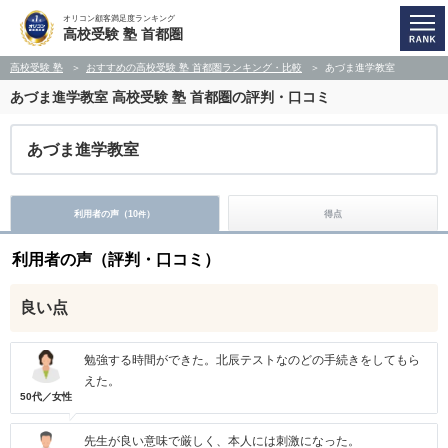
オリコン顧客満足度ランキング
高校受験 塾 首都圏
高校受験 塾
おすすめの高校受験 塾 首都圏ランキング・比較
あづま進学教室
あづま進学教室
高校受験 塾 首都圏の評判・口コミ
あづま進学教室
利用者の声（
10
）
得点
件
利用者の声（評判・口コミ）
良い点
勉強する時間ができた。北辰テストなのどの手続きをしてもら
えた。
50代／女性
先生が良い意味で厳しく、本人には刺激になった。