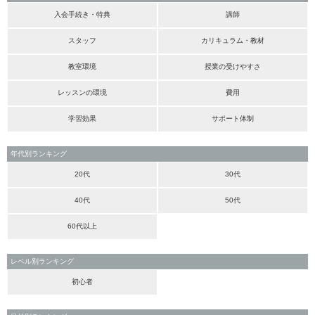
入会手続き・特典
講師
スタッフ
カリキュラム・教材
教室環境
授業の受けやすさ
レッスンの環境
費用
学習効果
サポート体制
年代別ランキング
20代
30代
40代
50代
60代以上
レベル別ランキング
初心者