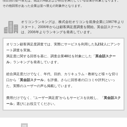
項目別の並べ替えは、既定のN数および得点を満たしている企業が対象となります。
その他回答があった企業は並べ替えの対象外となります。
オリコンランキングは、株式会社オリコンを前身企業に1967年より
スタート。2006年からは顧客満足度調査を開始。英会話スクール
は、2006年よりランキングを発表しています。
オリコン顧客満足度調査では、実際にサービスを利用した
3,232
人にアンケ
ート調査を実施。
満足度に関する回答を基に、調査企業
40
社を対象にした「
英会話スクー
ル
」ランキングを発表しています。
総合満足度だけでなく、年代、目的、カリキュラム・教材など様々な切り
口から「
英会話スクール
」を評価。さらに回答者の口コミや評判といっ
た、実際のユーザーの声も掲載しています。
費用だけでなく、“ユーザー満足度”からもサービスを比較し、「
英会話スク
ール
」選びにお役立てください。
PR