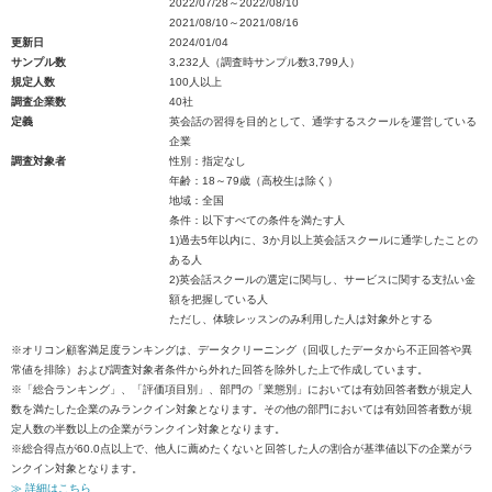
2022/07/28～2022/08/10
2021/08/10～2021/08/16
更新日
2024/01/04
サンプル数
3,232人（調査時サンプル数3,799人）
規定人数
100人以上
調査企業数
40社
定義
英会話の習得を目的として、通学するスクールを運営している
企業
調査対象者
性別：指定なし
年齢：18～79歳（高校生は除く）
地域：全国
条件：以下すべての条件を満たす人
1)過去5年以内に、3か月以上英会話スクールに通学したことの
ある人
2)英会話スクールの選定に関与し、サービスに関する支払い金
額を把握している人
ただし、体験レッスンのみ利用した人は対象外とする
※オリコン顧客満足度ランキングは、データクリーニング（回収したデータから不正回答や異
常値を排除）および調査対象者条件から外れた回答を除外した上で作成しています。
※「総合ランキング」、「評価項目別」、部門の「業態別」においては有効回答者数が規定人
数を満たした企業のみランクイン対象となります。その他の部門においては有効回答者数が規
定人数の半数以上の企業がランクイン対象となります。
※総合得点が60.0点以上で、他人に薦めたくないと回答した人の割合が基準値以下の企業がラ
ンクイン対象となります。
≫ 詳細はこちら