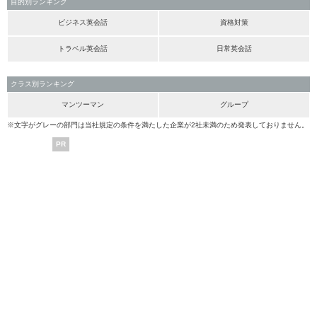
目的別ランキング
ビジネス英会話
資格対策
トラベル英会話
日常英会話
クラス別ランキング
マンツーマン
グループ
※文字がグレーの部門は当社規定の条件を満たした企業が2社未満のため発表しておりません。
PR