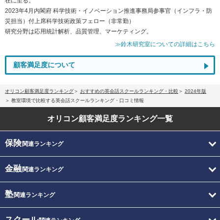
在に至る。
2023年4月内閣府 科学技術・イノベーション推進事務局参事官（インフラ・防
災担当）付上席科学技術政策フェロー（非常勤）
研究分野は応用統計解析、品質管理、マーケティング。
≫鈴木研究室についての詳細はこちら
顧客満足度について
オリコン顧客満足度ランキング
おすすめの英会話スクールランキング・比較
2024年版
教室環境で比較する英会話スクールランキング・口コミ情報
オリコン顧客満足度
ランキング一覧
保険
関連ランキング
金融
関連ランキング
塾
関連ランキング
スクール