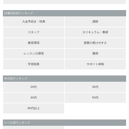
評価項目別ランキング
入会手続き・特典
講師
スタッフ
カリキュラム・教材
教室環境
授業の受けやすさ
レッスンの環境
費用
学習効果
サポート体制
年代別ランキング
20代
30代
40代
50代
60代以上
レベル別ランキング