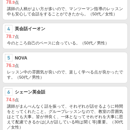
78
.9
点
講師の人柄がよい方が多いので、マンツーマン指導のレッスン
中も安心して会話をすることができたから。（50代／女性）
英会話イーオン
78
.7
点
今のところ自己のペースに合っている。（50代／男性）
NOVA
76
.3
点
レッスン中の雰囲気が良いので、楽しく学べる点が良かったで
す。（50代／男性）
シェーン英会話
74
.5
点
講師がまんべんなく話を振って、それぞれが話せるように時間
をとってくれたこと。グループレッスンなので、教室の雰囲気
はとても大事。皆が仲良く、一体となってそれぞれを大事に思
えて配慮できるかは(人が話している時は聞く等)重要。（30代
／女性）