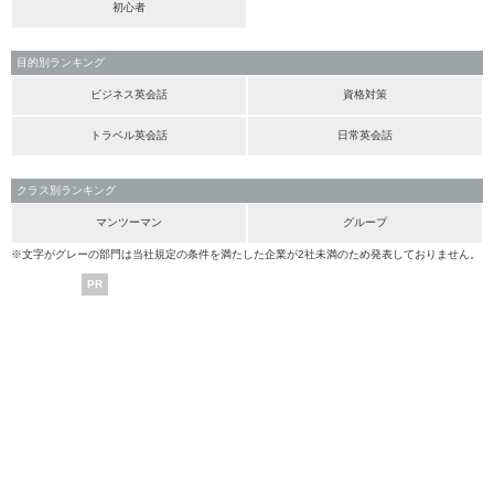
初心者
目的別ランキング
ビジネス英会話
資格対策
トラベル英会話
日常英会話
クラス別ランキング
マンツーマン
グループ
※文字がグレーの部門は当社規定の条件を満たした企業が2社未満のため発表しておりません。
PR