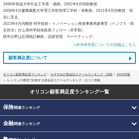
1996年筑波大学社会工学系・講師。2002年6月同助教授。
2008年4月慶應義塾大学理工学部管理工学科・准教授。2011年4月同教授、現
在に至る。
2023年4月内閣府 科学技術・イノベーション推進事務局参事官（インフラ・防
災担当）付上席科学技術政策フェロー（非常勤）
研究分野は応用統計解析、品質管理、マーケティング。
≫鈴木研究室についての詳細はこちら
顧客満足度について
オリコン顧客満足度ランキング
おすすめの英会話スクールランキング・比較
2024年版
レッスンの環境で比較する英会話スクールランキング・口コミ情報
オリコン顧客満足度
ランキング一覧
保険
関連ランキング
金融
関連ランキング