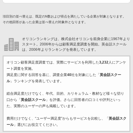
項目別の並べ替えは、既定のN数および得点を満たしている企業が対象となります。
その他回答があった企業は並べ替えの対象外となります。
オリコンランキングは、株式会社オリコンを前身企業に1967年より
スタート。2006年からは顧客満足度調査を開始。英会話スクール
は、2006年よりランキングを発表しています。
オリコン顧客満足度調査では、実際にサービスを利用した
3,232
人にアンケ
ート調査を実施。
満足度に関する回答を基に、調査企業
40
社を対象にした「
英会話スクー
ル
」ランキングを発表しています。
総合満足度だけでなく、年代、目的、カリキュラム・教材など様々な切り
口から「
英会話スクール
」を評価。さらに回答者の口コミや評判といっ
た、実際のユーザーの声も掲載しています。
費用だけでなく、“ユーザー満足度”からもサービスを比較し、「
英会話スク
ール
」選びにお役立てください。