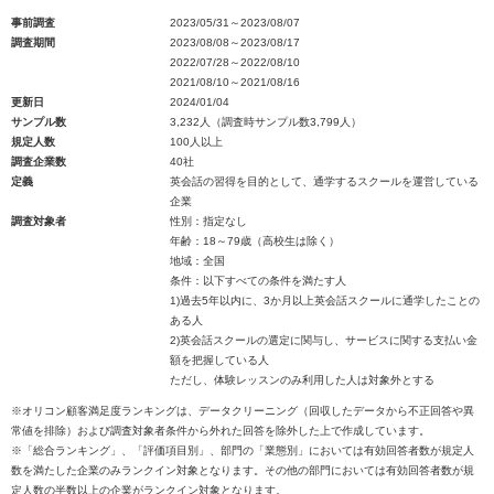
事前調査
2023/05/31～2023/08/07
調査期間
2023/08/08～2023/08/17
2022/07/28～2022/08/10
2021/08/10～2021/08/16
更新日
2024/01/04
サンプル数
3,232人（調査時サンプル数3,799人）
規定人数
100人以上
調査企業数
40社
定義
英会話の習得を目的として、通学するスクールを運営している
企業
調査対象者
性別：指定なし
年齢：18～79歳（高校生は除く）
地域：全国
条件：以下すべての条件を満たす人
1)過去5年以内に、3か月以上英会話スクールに通学したことの
ある人
2)英会話スクールの選定に関与し、サービスに関する支払い金
額を把握している人
ただし、体験レッスンのみ利用した人は対象外とする
※オリコン顧客満足度ランキングは、データクリーニング（回収したデータから不正回答や異
常値を排除）および調査対象者条件から外れた回答を除外した上で作成しています。
※「総合ランキング」、「評価項目別」、部門の「業態別」においては有効回答者数が規定人
数を満たした企業のみランクイン対象となります。その他の部門においては有効回答者数が規
定人数の半数以上の企業がランクイン対象となります。