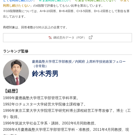
とても利用し続けたい
」「
B:まあ利用し続けたい
」「
C:あまり利用し続けたくない
」「
D:全く
利用し続けたくない
」の4段階で評価をしてもらい比率を算出しています。
※10段階聴取については、A=9-10回答、B=6-8回答、C=3-5回答、D=1-2回答として割合を算
出しております。
商標対象は、回答者数が100人以上の企業です。
継続意向データ（PDF）
ランキング監修
慶應義塾大学理工学部教授／内閣府 上席科学技術政策フェロー
（非常勤）
鈴木秀男
【経歴】
1989年慶應義塾大学理工学部管理工学科卒業。
1992年ロチェスター大学経営大学院修士課程修了。
1996年東京工業大学大学院理工学研究科博士課程経営工学専攻修了。博士（工
学）取得。
1996年筑波大学社会工学系・講師。2002年6月同助教授。
2008年4月慶應義塾大学理工学部管理工学科・准教授。2011年4月同教授、現