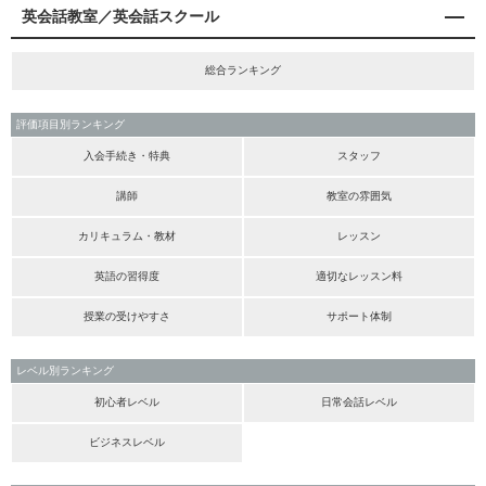
英会話教室／英会話スクール
総合ランキング
評価項目別ランキング
入会手続き・特典
スタッフ
講師
教室の雰囲気
カリキュラム・教材
レッスン
英語の習得度
適切なレッスン料
授業の受けやすさ
サポート体制
レベル別ランキング
初心者レベル
日常会話レベル
ビジネスレベル