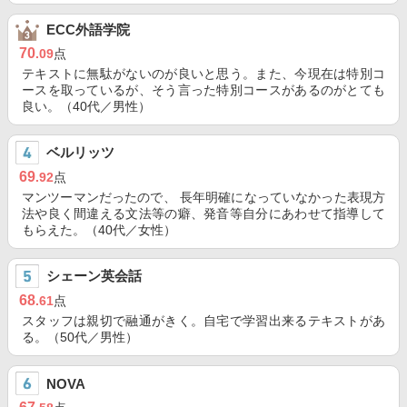
ECC外語学院
70
.09
点
テキストに無駄がないのが良いと思う。また、今現在は特別コ
ースを取っているが、そう言った特別コースがあるのがとても
良い。（40代／男性）
ベルリッツ
69
.92
点
マンツーマンだったので、 長年明確になっていなかった表現方
法や良く間違える文法等の癖、発音等自分にあわせて指導して
もらえた。（40代／女性）
シェーン英会話
68
.61
点
スタッフは親切で融通がきく。自宅で学習出来るテキストがあ
る。（50代／男性）
NOVA