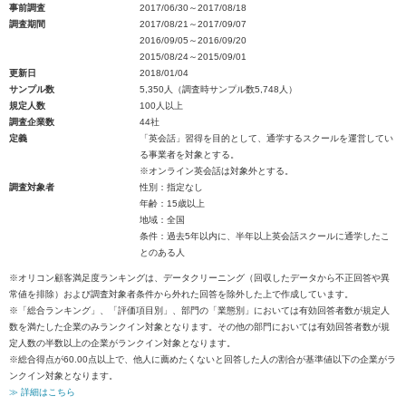
事前調査
2017/06/30～2017/08/18
調査期間
2017/08/21～2017/09/07
2016/09/05～2016/09/20
2015/08/24～2015/09/01
更新日
2018/01/04
サンプル数
5,350人（調査時サンプル数5,748人）
規定人数
100人以上
調査企業数
44社
定義
「英会話」習得を目的として、通学するスクールを運営してい
る事業者を対象とする。
※オンライン英会話は対象外とする。
調査対象者
性別：指定なし
年齢：15歳以上
地域：全国
条件：過去5年以内に、半年以上英会話スクールに通学したこ
とのある人
※オリコン顧客満足度ランキングは、データクリーニング（回収したデータから不正回答や異
常値を排除）および調査対象者条件から外れた回答を除外した上で作成しています。
※「総合ランキング」、「評価項目別」、部門の「業態別」においては有効回答者数が規定人
数を満たした企業のみランクイン対象となります。その他の部門においては有効回答者数が規
定人数の半数以上の企業がランクイン対象となります。
※総合得点が60.00点以上で、他人に薦めたくないと回答した人の割合が基準値以下の企業がラ
ンクイン対象となります。
≫ 詳細はこちら