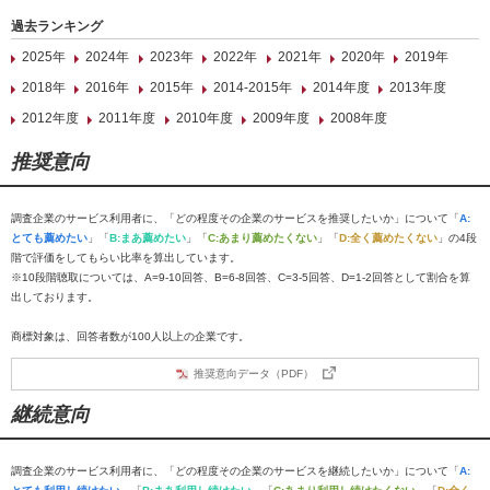
過去ランキング
2025年
2024年
2023年
2022年
2021年
2020年
2019年
2018年
2016年
2015年
2014-2015年
2014年度
2013年度
2012年度
2011年度
2010年度
2009年度
2008年度
推奨意向
調査企業のサービス利用者に、「どの程度その企業のサービスを推奨したいか」について「
A:
とても薦めたい
」「
B:まあ薦めたい
」「
C:あまり薦めたくない
」「
D:全く薦めたくない
」の4段
階で評価をしてもらい比率を算出しています。
※10段階聴取については、A=9-10回答、B=6-8回答、C=3-5回答、D=1-2回答として割合を算
出しております。
商標対象は、回答者数が100人以上の企業です。
推奨意向データ（PDF）
継続意向
調査企業のサービス利用者に、「どの程度その企業のサービスを継続したいか」について「
A: