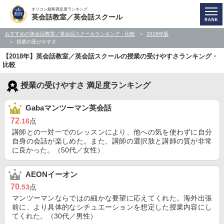
オリコン顧客満足度ランキング
英会話教室／英会話スクール
おすすめの英会話教室／英会話スクールランキング・比較
2018年版
授業の受けやすさ
【2018年】英会話教室／英会話スクールの授業の受けやすさランキング・
比較
授業の受けやすさ 満足度ランキング
Gabaマンツーマン英会話
72
.16
点
講師との一対一でのレッスンにより、他への気を使わずに自分
自身の会話が楽しめた。また、講師の選択肢と講師の質が非常
に良かった。（50代／女性）
AEONイーオン
70
.53
点
マンツーマンならではの細かな要望に応えてくれた。海外出張
前に、より具体的なシチュエーションを想定した授業内容にし
てくれた。（30代／男性）