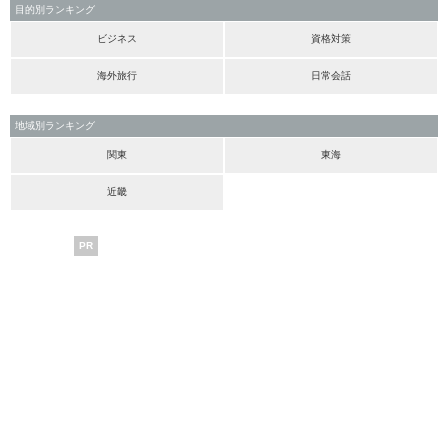
目的別ランキング
ビジネス
資格対策
海外旅行
日常会話
地域別ランキング
関東
東海
近畿
PR