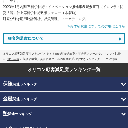
在に至る。
2023年4月内閣府 科学技術・イノベーション推進事務局参事官（インフラ・防
災担当）付上席科学技術政策フェロー（非常勤）
研究分野は応用統計解析、品質管理、マーケティング。
≫鈴木研究室についての詳細はこちら
顧客満足度について
オリコン顧客満足度ランキング
おすすめの英会話教室／英会話スクールランキング・比較
2018年版
英会話教室／英会話スクールの授業の受けやすさランキング・口コミ情報
オリコン顧客満足度
ランキング一覧
保険
関連ランキング
金融
関連ランキング
塾
関連ランキング