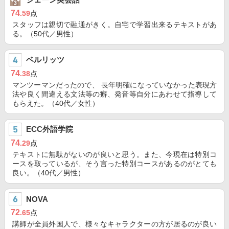
74
.59
点
スタッフは親切で融通がきく。自宅で学習出来るテキストがあ
る。（50代／男性）
ベルリッツ
74
.38
点
マンツーマンだったので、 長年明確になっていなかった表現方
法や良く間違える文法等の癖、発音等自分にあわせて指導して
もらえた。（40代／女性）
ECC外語学院
74
.29
点
テキストに無駄がないのが良いと思う。また、今現在は特別コ
ースを取っているが、そう言った特別コースがあるのがとても
良い。（40代／男性）
NOVA
72
.65
点
講師が全員外国人で、様々なキャラクターの方が居るのが良い