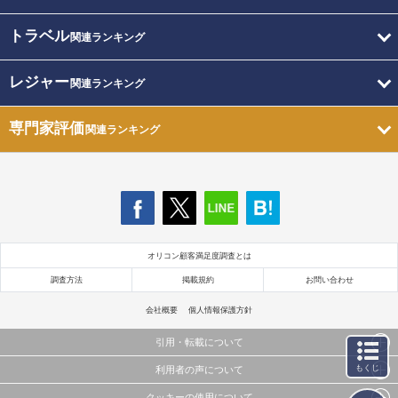
トラベル
関連ランキング
レジャー
関連ランキング
専門家評価
関連ランキング
オリコン顧客満足度調査とは
調査方法
掲載規約
お問い合わせ
会社概要
個人情報保護方針
引用・転載について
もくじ
利用者の声について
当サイトで公開されている情報（文字、写真、イラスト、画像データ等）及びこれらの配置・
編集および構造などについての著作権は株式会社oricon MEに帰属しております。
クッキーの使用について