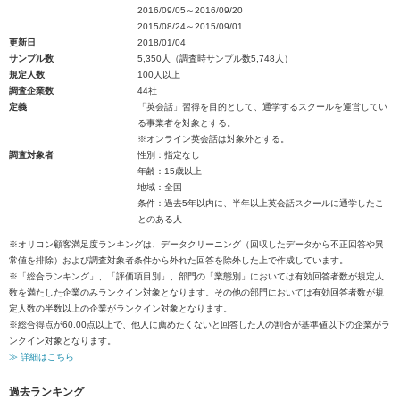
2016/09/05～2016/09/20
2015/08/24～2015/09/01
更新日
2018/01/04
サンプル数
5,350人（調査時サンプル数5,748人）
規定人数
100人以上
調査企業数
44社
定義
「英会話」習得を目的として、通学するスクールを運営してい
る事業者を対象とする。
※オンライン英会話は対象外とする。
調査対象者
性別：指定なし
年齢：15歳以上
地域：全国
条件：過去5年以内に、半年以上英会話スクールに通学したこ
とのある人
※オリコン顧客満足度ランキングは、データクリーニング（回収したデータから不正回答や異
常値を排除）および調査対象者条件から外れた回答を除外した上で作成しています。
※「総合ランキング」、「評価項目別」、部門の「業態別」においては有効回答者数が規定人
数を満たした企業のみランクイン対象となります。その他の部門においては有効回答者数が規
定人数の半数以上の企業がランクイン対象となります。
※総合得点が60.00点以上で、他人に薦めたくないと回答した人の割合が基準値以下の企業がラ
ンクイン対象となります。
≫ 詳細はこちら
過去ランキング