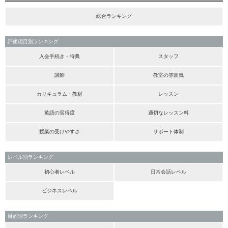
総合ランキング
評価項目別ランキング
入会手続き・特典
スタッフ
講師
教室の雰囲気
カリキュラム・教材
レッスン
英語の習得度
適切なレッスン料
授業の受けやすさ
サポート体制
レベル別ランキング
初心者レベル
日常会話レベル
ビジネスレベル
目的別ランキング