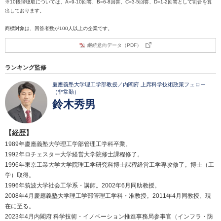
※10段階聴取については、A=9-10回答、B=6-8回答、C=3-5回答、D=1-2回答として割合を算
出しております。
商標対象は、回答者数が100人以上の企業です。
継続意向データ（PDF）
ランキング監修
慶應義塾大学理工学部教授／内閣府 上席科学技術政策フェロー
（非常勤）
鈴木秀男
【経歴】
1989年慶應義塾大学理工学部管理工学科卒業。
1992年ロチェスター大学経営大学院修士課程修了。
1996年東京工業大学大学院理工学研究科博士課程経営工学専攻修了。博士（工
学）取得。
1996年筑波大学社会工学系・講師。2002年6月同助教授。
2008年4月慶應義塾大学理工学部管理工学科・准教授。2011年4月同教授、現
在に至る。
2023年4月内閣府 科学技術・イノベーション推進事務局参事官（インフラ・防