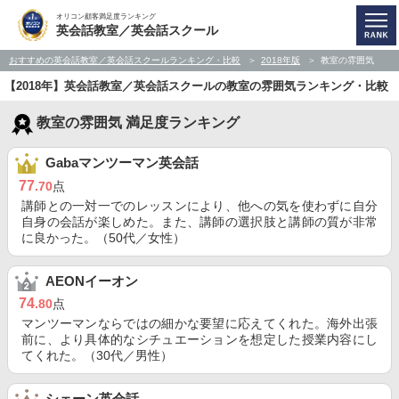
オリコン顧客満足度ランキング
英会話教室／英会話スクール
おすすめの英会話教室／英会話スクールランキング・比較
2018年版
教室の雰囲気
【2018年】英会話教室／英会話スクールの教室の雰囲気ランキング・比較
教室の雰囲気 満足度ランキング
Gabaマンツーマン英会話
77
.70
点
講師との一対一でのレッスンにより、他への気を使わずに自分
自身の会話が楽しめた。また、講師の選択肢と講師の質が非常
に良かった。（50代／女性）
AEONイーオン
74
.80
点
マンツーマンならではの細かな要望に応えてくれた。海外出張
前に、より具体的なシチュエーションを想定した授業内容にし
てくれた。（30代／男性）
シェーン英会話