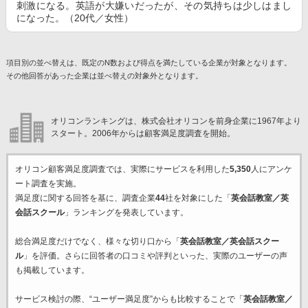
刺激になる。英語が大嫌いだったが、その気持ちは少しはまし
になった。（20代／女性）
項目別の並べ替えは、既定のN数および得点を満たしている企業が対象となります。
その他回答があった企業は並べ替えの対象外となります。
オリコンランキングは、株式会社オリコンを前身企業に1967年より
スタート。2006年からは顧客満足度調査を開始。
オリコン顧客満足度調査では、実際にサービスを利用した
5,350
人にアンケ
ート調査を実施。
満足度に関する回答を基に、調査企業
44
社を対象にした「
英会話教室／英
会話スクール
」ランキングを発表しています。
総合満足度だけでなく、様々な切り口から「
英会話教室／英会話スクー
ル
」を評価。さらに回答者の口コミや評判といった、実際のユーザーの声
も掲載しています。
サービス検討の際、“ユーザー満足度”からも比較することで「
英会話教室／