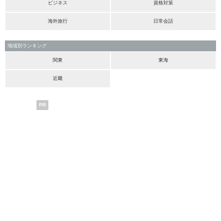
ビジネス
資格対策
海外旅行
日常会話
地域別ランキング
関東
東海
近畿
PR