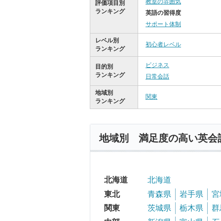
教室の雰囲気
評価項目別
ランキング
英語の習得度
サポート体制
レベル別
初心者レベル
ランキング
ビジネス
目的別
ランキング
日常会話
地域別
関東
ランキング
地域別 満足度の高い英会
北海道
北海道
東北
青森県
岩手県
宮
関東
茨城県
栃木県
群