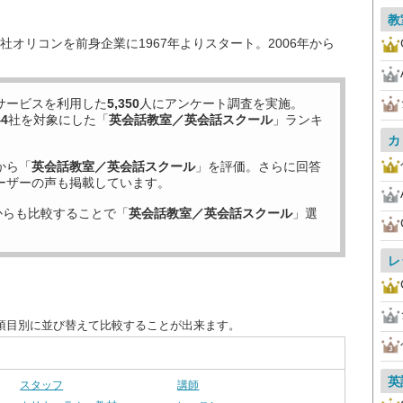
教
オリコンを前身企業に1967年よりスタート。2006年から
サービスを利用した
5,350
人にアンケート調査を実施。
44
社を対象にした「
英会話教室／英会話スクール
」ランキ
カ
から「
英会話教室／英会話スクール
」を評価。さらに回答
ーザーの声も掲載しています。
からも比較することで「
英会話教室／英会話スクール
」選
レ
項目別に並び替えて比較することが出来ます。
英
スタッフ
講師