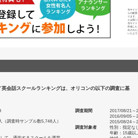
当サイト
らの配置
ります。
とは固く
当サイト
作成した
出された
いた上で
／英会話スクールランキングは、オリコンの以下の調査に基
8
調査期間
2017/08/21～2
2016/09/05～2
50人（調査時サンプル数5,748人）
2015/08/24～2
調査対象者
性別：指定な
年齢：15歳以
して、通学するスクールを運営