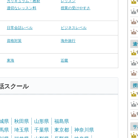
カリキュラム・教材
レッスン
適切なレッスン料
授業の受けやすさ
日常会話レベル
ビジネスレベル
資格対策
海外旅行
適
東海
近畿
授
話スクール
城県
秋田県
山形県
福島県
サ
馬県
埼玉県
千葉県
東京都
神奈川県