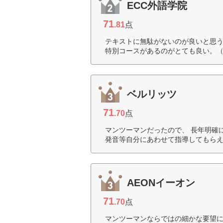
ECC外語学院
71
.81
点
テキストに無駄がないのが良いと思
特別コースがあるのがとても良い。（
ベルリッツ
71
.70
点
マンツーマンだったので、 長年明確
発音等自分にあわせて指導してもらえ
AEONイーオン
71
.70
点
マンツーマンならではの細かな要望