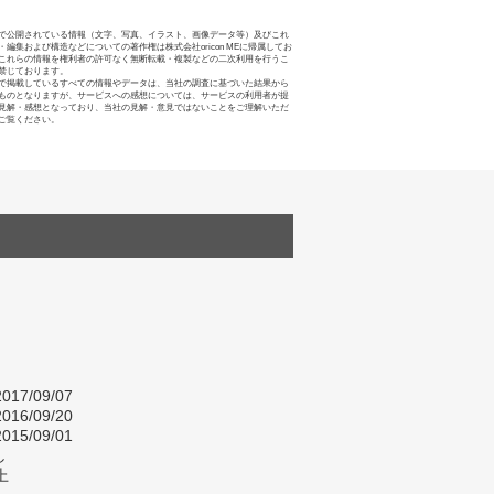
で公開されている情報（文字、写真、イラスト、画像データ等）及びこれ
・編集および構造などについての著作権は株式会社oricon MEに帰属してお
これらの情報を権利者の許可なく無断転載・複製などの二次利用を行うこ
禁じております。
で掲載しているすべての情報やデータは、当社の調査に基づいた結果から
ものとなりますが、サービスへの感想については、サービスの利用者が提
見解・感想となっており、当社の見解・意見ではないことをご理解いただ
ご覧ください。
017/09/07
016/09/20
015/09/01
し
上