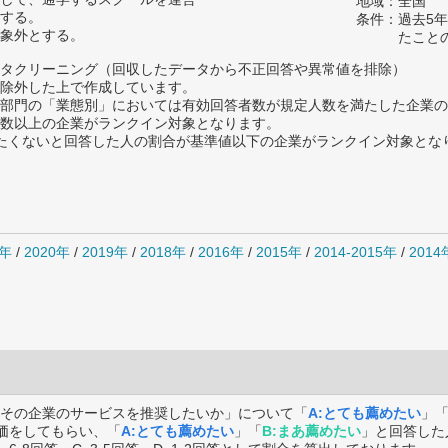
地域：全国
する。
条件：過去5
象外とする。
たこと
タクリーニング（回収したデータから不正回答や異常値を排除）
除外した上で作成しています。
部門の「業態別」においては有効回答者数が規定人数を満たした企業の
数以上の企業がランクイン対象となります。
薦めたくないと回答した人の割合が基準値以下の企業がランクイン対象とな
1年
/
2020年
/
2019年
/
2018年
/
2016年
/
2015年
/
2014-2015年
/
201
その企業のサービスを推奨したいか」について「
A:とても薦めたい
」
価をしてもらい、「
A:とても薦めたい
」「
B:まあ薦めたい
」と回答した