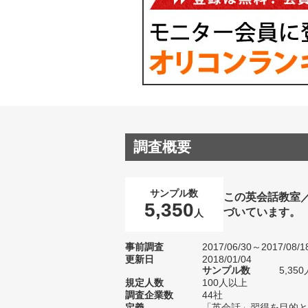
調査概要
サンプル数
この英会話教室
5,350
づいています。
人
事前調査
2017/06/30～2017/08/1
更新日
2018/01/04
サンプル数
5,3
規定人数
100人以上
調査企業数
44社
定義
「英会話」習得を目的と