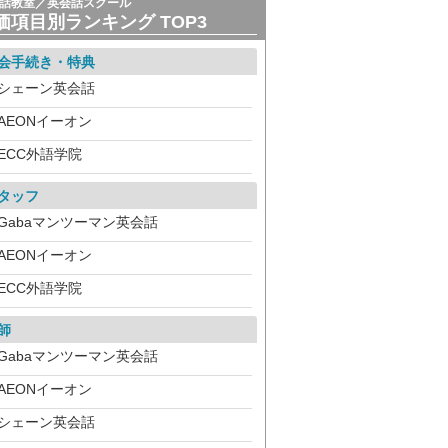
話教室／英会話スクール
価項目別ランキング TOP3
会手続き・特典
シェーン英会話
AEONイーオン
ECC外語学院
タッフ
Gabaマンツーマン英会話
AEONイーオン
ECC外語学院
師
Gabaマンツーマン英会話
AEONイーオン
シェーン英会話