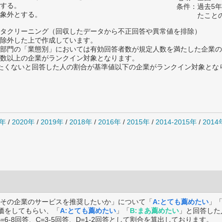
する。
条件：過去5
象外とする。
たこと
タクリーニング（回収したデータから不正回答や異常値を排除）
除外した上で作成しています。
部門の「業態別」においては有効回答者数が規定人数を満たした企業の
数以上の企業がランクイン対象となります。
薦めたくないと回答した人の割合が基準値以下の企業がランクイン対象とな
1年
/
2020年
/
2019年
/
2018年
/
2016年
/
2015年
/
2014-2015年
/
201
その企業のサービスを推奨したいか」について「
A:とても薦めたい
」
価をしてもらい、「
A:とても薦めたい
」「
B:まあ薦めたい
」と回答した
B=6-8回答、C=3-5回答、D=1-2回答として割合を算出しております。