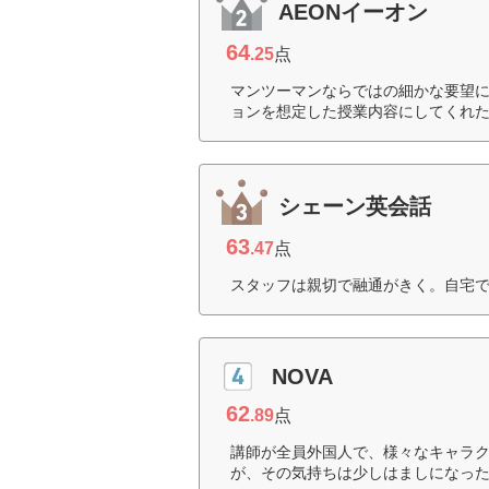
AEONイーオン
64
.25
点
マンツーマンならではの細かな要望
ョンを想定した授業内容にしてくれた
シェーン英会話
63
.47
点
スタッフは親切で融通がきく。自宅で
NOVA
62
.89
点
講師が全員外国人で、様々なキャラ
が、その気持ちは少しはましになった