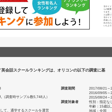
当サイト
らの配置
ります。
とは固く
当サイト
作成した
出された
いた上で
／英会話スクールランキングは、オリコンの以下の調査に基
8
調査期間
2017/08/21～2
2016/09/05～2
50人（調査時サンプル数5,748人）
2015/08/24～2
調査対象者
性別：指定な
年齢：15歳以
して、通学するスクールを運営
地域：全国