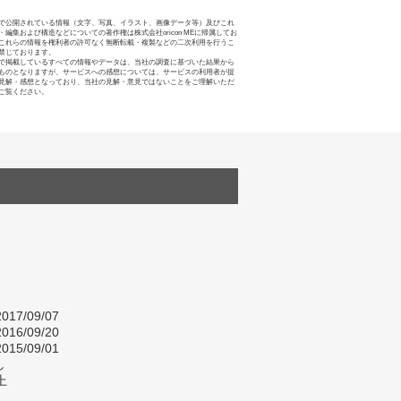
で公開されている情報（文字、写真、イラスト、画像データ等）及びこれ
・編集および構造などについての著作権は株式会社oricon MEに帰属してお
これらの情報を権利者の許可なく無断転載・複製などの二次利用を行うこ
禁じております。
で掲載しているすべての情報やデータは、当社の調査に基づいた結果から
ものとなりますが、サービスへの感想については、サービスの利用者が提
見解・感想となっており、当社の見解・意見ではないことをご理解いただ
ご覧ください。
017/09/07
016/09/20
015/09/01
し
上