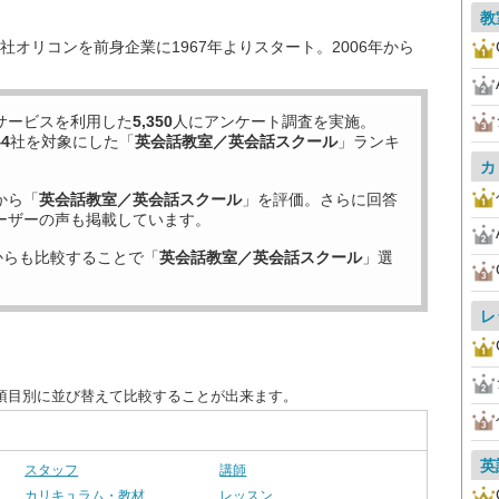
教
オリコンを前身企業に1967年よりスタート。2006年から
サービスを利用した
5,350
人にアンケート調査を実施。
44
社を対象にした「
英会話教室／英会話スクール
」ランキ
カ
から「
英会話教室／英会話スクール
」を評価。さらに回答
ーザーの声も掲載しています。
からも比較することで「
英会話教室／英会話スクール
」選
レ
項目別に並び替えて比較することが出来ます。
英
スタッフ
講師
カリキュラム・教材
レッスン