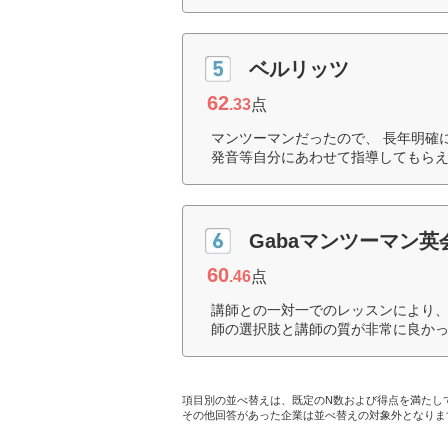
ベルリッツ
62
.33
点
マンツーマンだったので、 長年明確
発音等自分にあわせて指導してもらえ
Gabaマンツーマン英
60
.46
点
講師との一対一でのレッスンにより
師の選択肢と講師の質が非常に良かっ
項目別の並べ替えは、既定のN数および得点を満たし
その他回答があった企業は並べ替えの対象外となりま