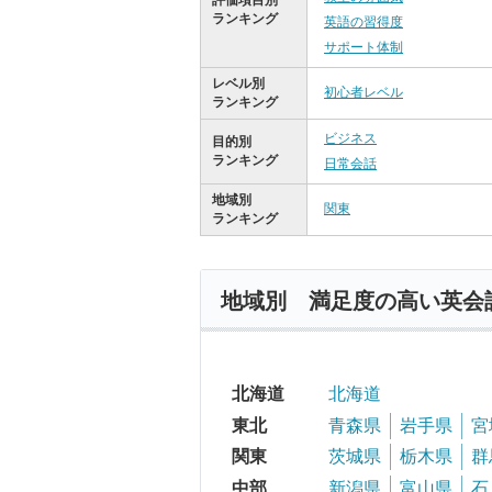
評価項目別
ランキング
英語の習得度
サポート体制
レベル別
初心者レベル
ランキング
ビジネス
目的別
ランキング
日常会話
地域別
関東
ランキング
地域別 満足度の高い英会
北海道
北海道
東北
青森県
岩手県
宮
関東
茨城県
栃木県
群
中部
新潟県
富山県
石