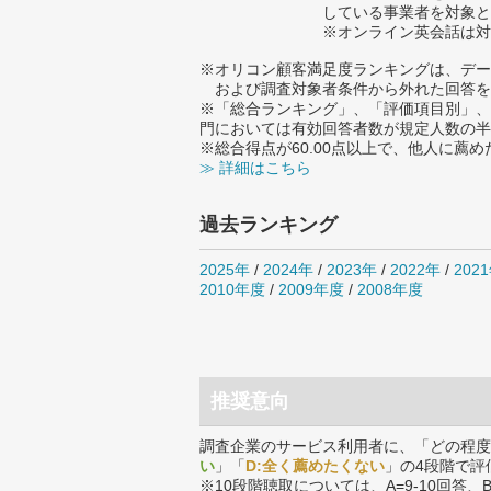
している事業者を対象と
※オンライン英会話は対
※オリコン顧客満足度ランキングは、デー
および調査対象者条件から外れた回答を
※「総合ランキング」、「評価項目別」、
門においては有効回答者数が規定人数の半
※総合得点が60.00点以上で、他人に
≫ 詳細はこちら
過去ランキング
2025年
/
2024年
/
2023年
/
2022年
/
202
2010年度
/
2009年度
/
2008年度
推奨意向
調査企業のサービス利用者に、「どの程度
い
」「
D:全く薦めたくない
」の4段階で評
※10段階聴取については、A=9-10回答、