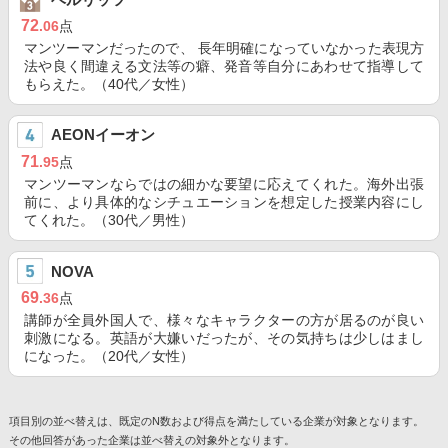
72
.06
点
マンツーマンだったので、 長年明確になっていなかった表現方
法や良く間違える文法等の癖、発音等自分にあわせて指導して
もらえた。（40代／女性）
AEONイーオン
71
.95
点
マンツーマンならではの細かな要望に応えてくれた。海外出張
前に、より具体的なシチュエーションを想定した授業内容にし
てくれた。（30代／男性）
NOVA
69
.36
点
講師が全員外国人で、様々なキャラクターの方が居るのが良い
刺激になる。英語が大嫌いだったが、その気持ちは少しはまし
になった。（20代／女性）
項目別の並べ替えは、既定のN数および得点を満たしている企業が対象となります。
その他回答があった企業は並べ替えの対象外となります。