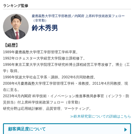
ランキング監修
慶應義塾大学理工学部教授／内閣府 上席科学技術政策フェロー
（非常勤）
鈴木秀男
【経歴】
1989年慶應義塾大学理工学部管理工学科卒業。
1992年ロチェスター大学経営大学院修士課程修了。
1996年東京工業大学大学院理工学研究科博士課程経営工学専攻修了。博士（工
学）取得。
1996年筑波大学社会工学系・講師。2002年6月同助教授。
2008年4月慶應義塾大学理工学部管理工学科・准教授。2011年4月同教授、現
在に至る。
2023年4月内閣府 科学技術・イノベーション推進事務局参事官（インフラ・防
災担当）付上席科学技術政策フェロー（非常勤）
研究分野は応用統計解析、品質管理、マーケティング。
≫鈴木研究室についての詳細はこちら
顧客満足度について