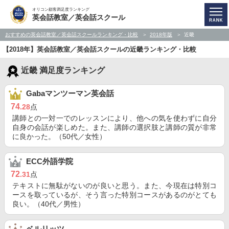
オリコン顧客満足度ランキング
英会話教室／英会話スクール
おすすめの英会話教室／英会話スクールランキング・比較
2018年版
近畿
【2018年】英会話教室／英会話スクールの近畿ランキング・比較
近畿 満足度ランキング
Gabaマンツーマン英会話
74
.28
点
講師との一対一でのレッスンにより、他への気を使わずに自分
自身の会話が楽しめた。また、講師の選択肢と講師の質が非常
に良かった。（50代／女性）
ECC外語学院
72
.31
点
テキストに無駄がないのが良いと思う。また、今現在は特別コ
ースを取っているが、そう言った特別コースがあるのがとても
良い。（40代／男性）
ベルリッツ