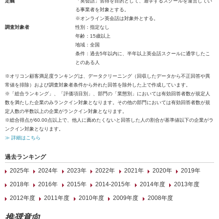
定義
「英会話」習得を目的として、通学するスクールを運営してい
る事業者を対象とする。
※オンライン英会話は対象外とする。
調査対象者
性別：指定なし
年齢：15歳以上
地域：全国
条件：過去5年以内に、半年以上英会話スクールに通学したこ
とのある人
※オリコン顧客満足度ランキングは、データクリーニング（回収したデータから不正回答や異
常値を排除）および調査対象者条件から外れた回答を除外した上で作成しています。
※「総合ランキング」、「評価項目別」、部門の「業態別」においては有効回答者数が規定人
数を満たした企業のみランクイン対象となります。その他の部門においては有効回答者数が規
定人数の半数以上の企業がランクイン対象となります。
※総合得点が60.00点以上で、他人に薦めたくないと回答した人の割合が基準値以下の企業がラ
ンクイン対象となります。
≫ 詳細はこちら
過去ランキング
2025年
2024年
2023年
2022年
2021年
2020年
2019年
2018年
2016年
2015年
2014-2015年
2014年度
2013年度
2012年度
2011年度
2010年度
2009年度
2008年度
推奨意向