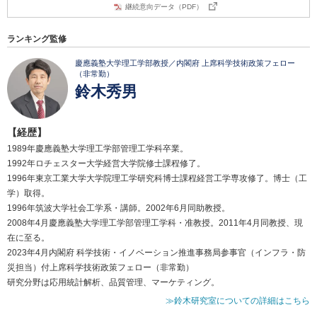
継続意向データ（PDF）
ランキング監修
慶應義塾大学理工学部教授／内閣府 上席科学技術政策フェロー
（非常勤）
鈴木秀男
【経歴】
1989年慶應義塾大学理工学部管理工学科卒業。
1992年ロチェスター大学経営大学院修士課程修了。
1996年東京工業大学大学院理工学研究科博士課程経営工学専攻修了。博士（工
学）取得。
1996年筑波大学社会工学系・講師。2002年6月同助教授。
2008年4月慶應義塾大学理工学部管理工学科・准教授。2011年4月同教授、現
在に至る。
2023年4月内閣府 科学技術・イノベーション推進事務局参事官（インフラ・防
災担当）付上席科学技術政策フェロー（非常勤）
研究分野は応用統計解析、品質管理、マーケティング。
≫鈴木研究室についての詳細はこちら