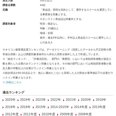
規定人数
100人以上
調査企業数
44社
定義
「英会話」習得を目的として、通学するスクールを運営してい
る事業者を対象とする。
※オンライン英会話は対象外とする。
調査対象者
性別：指定なし
年齢：15歳以上
地域：全国
条件：過去5年以内に、半年以上英会話スクールに通学したこ
とのある人
※オリコン顧客満足度ランキングは、データクリーニング（回収したデータから不正回答や異
常値を排除）および調査対象者条件から外れた回答を除外した上で作成しています。
※「総合ランキング」、「評価項目別」、部門の「業態別」においては有効回答者数が規定人
数を満たした企業のみランクイン対象となります。その他の部門においては有効回答者数が規
定人数の半数以上の企業がランクイン対象となります。
※総合得点が60.00点以上で、他人に薦めたくないと回答した人の割合が基準値以下の企業がラ
ンクイン対象となります。
≫ 詳細はこちら
過去ランキング
2025年
2024年
2023年
2022年
2021年
2020年
2019年
2018年
2016年
2015年
2014-2015年
2014年度
2013年度
2012年度
2011年度
2010年度
2009年度
2008年度