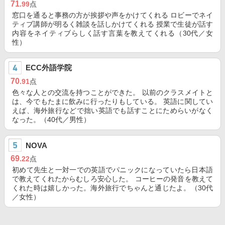
71
.99
点
窓口を通ると事務の方が挨拶や声をかけてくれる ロビーでネイ
ティブ講師が明るく雑談を話しかけてくれる 授業で生徒が話す
内容をネイティブらしく話す言葉を教えてくれる（30代／女
性）
ECC外語学院
70
.91
点
色々な人との交流を持つことができた。 以前のクラスメイトと
は、今でもたまに飲みに行ったりもしている。 英語に関してい
えば、海外旅行などで拙い英語でも話すことにためらいがなく
なった。（40代／男性）
NOVA
69
.22
点
初めて先生と一対一での英語でパニックになっていたら日本語
で教えてくれたからむしろ安心した。 コーヒーの発音を教えて
くれた時は嬉しかった。海外旅行でちゃんと通じたよ。（30代
／女性）