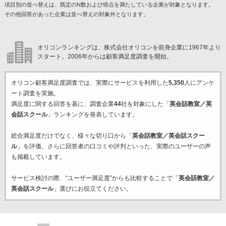
項目別の並べ替えは、既定のN数および得点を満たしている企業が対象となります。
その他回答があった企業は並べ替えの対象外となります。
オリコンランキングは、株式会社オリコンを前身企業に1967年より
スタート。2006年からは顧客満足度調査を開始。
オリコン顧客満足度調査では、実際にサービスを利用した
5,350
人にアンケ
ート調査を実施。
満足度に関する回答を基に、調査企業
44
社を対象にした「
英会話教室／英
会話スクール
」ランキングを発表しています。
総合満足度だけでなく、様々な切り口から「
英会話教室／英会話スクー
ル
」を評価。さらに回答者の口コミや評判といった、実際のユーザーの声
も掲載しています。
サービス検討の際、“ユーザー満足度”からも比較することで「
英会話教室／
英会話スクール
」選びにお役立てください。