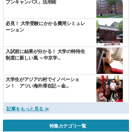
プンキャンパス」活用術
必見！ 大学受験にかかる費用シミュレ
ーション
入試前に結果が分かる！ 大学の特待生
制度に新しい風 ～中京学...
大学生がアジアの村でイノベーショ
ン！ アツい海外滞在記～金...
記事をもっと見る ≫
特集カテゴリ一覧