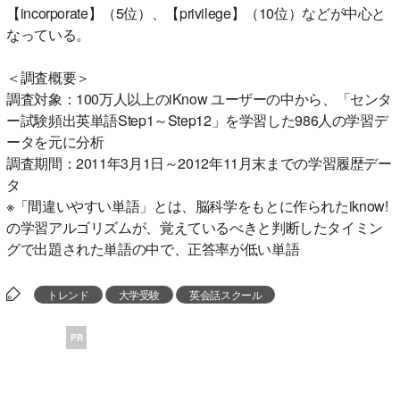
【incorporate】（5位）、【privilege】（10位）などが中心と
なっている。
＜調査概要＞
調査対象：100万人以上のiKnow ユーザーの中から、「センタ
ー試験頻出英単語Step1～Step12」を学習した986人の学習デ
ータを元に分析
調査期間：2011年3月1日～2012年11月末までの学習履歴デー
タ
※「間違いやすい単語」とは、脳科学をもとに作られたiknow!
の学習アルゴリズムが、覚えているべきと判断したタイミン
グで出題された単語の中で、正答率が低い単語
トレンド
大学受験
英会話スクール
PR