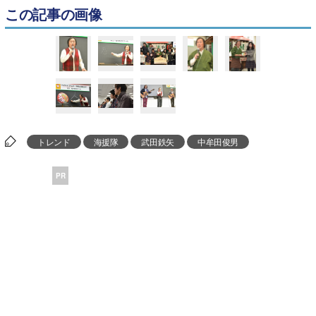
この記事の画像
トレンド
海援隊
武田鉄矢
中牟田俊男
PR