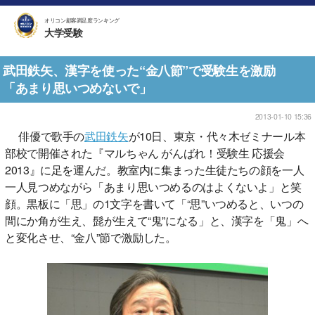
オリコン顧客満足度ランキング
大学受験
武田鉄矢、漢字を使った“金八節”で受験生を激励
「あまり思いつめないで」
2013-01-10 15:36
俳優で歌手の
武田鉄矢
が10日、東京・代々木ゼミナール本
部校で開催された『マルちゃん がんばれ！受験生 応援会
2013』に足を運んだ。教室内に集まった生徒たちの顔を一人
一人見つめながら「あまり思いつめるのはよくないよ」と笑
顔。黒板に「思」の1文字を書いて「“思”いつめると、いつの
間にか角が生え、髭が生えて“鬼”になる」と、漢字を「鬼」へ
と変化させ、“金八”節で激励した。