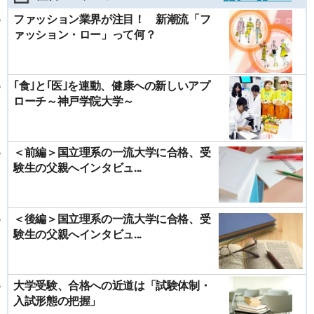
ファッション業界が注目！ 新潮流「フ
ァッション・ロー」って何？
｢食｣と｢医｣を連動、健康への新しいアプ
ローチ～神戸学院大学～
＜前編＞国立理系の一流大学に合格、受
験生の父親へインタビュ...
＜後編＞国立理系の一流大学に合格、受
験生の父親へインタビュ...
大学受験、合格への近道は「試験体制・
入試形態の把握」