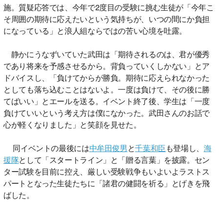
施。質疑応答では、今年で2度目の受験に挑む生徒が「今年こ
そ周囲の期待に応えたいという気持ちが、いつの間にか負担
になっている」と浪人組ならではの苦い心境を吐露。
静かにうなずいていた武田は「期待されるのは、君が優秀
であり将来を予感させるから。背負っていくしかない」とア
ドバイスし、「負けてからが勝負。期待に応えられなかった
としても落ち込むことはないよ。一度は負けて、その後に勝
てばいい」とエールを送る。イベント終了後、学生は「一度
負けていいという考え方は僕になかった。武田さんのお話で
心が軽くなりました」と笑顔を見せた。
同イベントの最後には
中牟田俊男
と
千葉和臣
も登場し、
海
援隊
として「スタートライン」と「贈る言葉」を披露。セン
ター試験を目前に控え、厳しい受験戦争もいよいよラストス
パートとなった生徒たちに「諸君の健闘を祈る」とげきを飛
ばした。