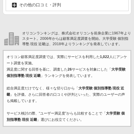
その他の口コミ・評判
オリコンランキングは、株式会社オリコンを前身企業に1967年より
スタート。2006年からは顧客満足度調査を開始。大学受験 個別指
導塾 現役 近畿は、2018年よりランキングを発表しています。
オリコン顧客満足度調査では、実際にサービスを利用した
1,022
人にアンケ
ート調査を実施。
満足度に関する回答を基に、調査した
26
サービスを対象にした「
大学受験
個別指導塾 現役 近畿
」ランキングを発表しています。
総合満足度だけでなく、様々な切り口から「
大学受験 個別指導塾 現役 近
畿
」を評価。さらに回答者の口コミや評判といった、実際のユーザーの声
も掲載しています。
サービス検討の際、“ユーザー満足度”からも比較することで「
大学受験 個
別指導塾 現役 近畿
」選びにお役立てください。