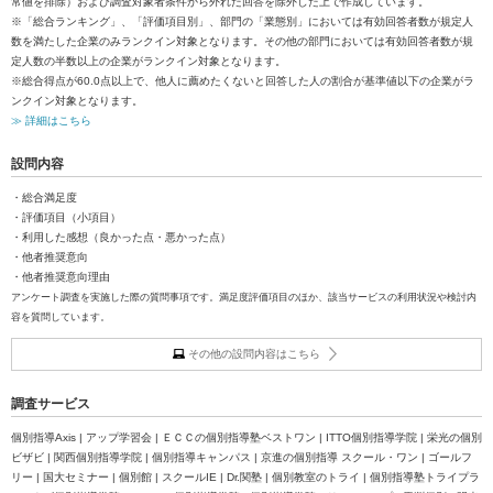
常値を排除）および調査対象者条件から外れた回答を除外した上で作成しています。
※「総合ランキング」、「評価項目別」、部門の「業態別」においては有効回答者数が規定人
数を満たした企業のみランクイン対象となります。その他の部門においては有効回答者数が規
定人数の半数以上の企業がランクイン対象となります。
※総合得点が60.0点以上で、他人に薦めたくないと回答した人の割合が基準値以下の企業がラ
ンクイン対象となります。
≫ 詳細はこちら
設問内容
・総合満足度
・評価項目（小項目）
・利用した感想（良かった点・悪かった点）
・他者推奨意向
・他者推奨意向理由
アンケート調査を実施した際の質問事項です。満足度評価項目のほか、該当サービスの利用状況や検討内
容を質問しています。
その他の設問内容はこちら
調査サービス
個別指導Axis | アップ学習会 | ＥＣＣの個別指導塾ベストワン | ITTO個別指導学院 | 栄光の個別
ビザビ | 関西個別指導学院 | 個別指導キャンパス | 京進の個別指導 スクール・ワン | ゴールフ
リー | 国大セミナー | 個別館 | スクールIE | Dr.関塾 | 個別教室のトライ | 個別指導塾トライプラ