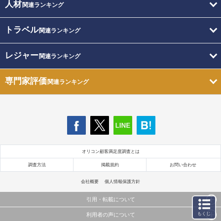
人材
関連ランキング
トラベル
関連ランキング
レジャー
関連ランキング
専門家評価
関連ランキング
オリコン顧客満足度調査とは
調査方法
掲載規約
お問い合わせ
会社概要
個人情報保護方針
引用・転載について
もくじ
利用者の声について
当サイトで公開されている情報（文字、写真、イラスト、画像データ等）及びこれらの配置・