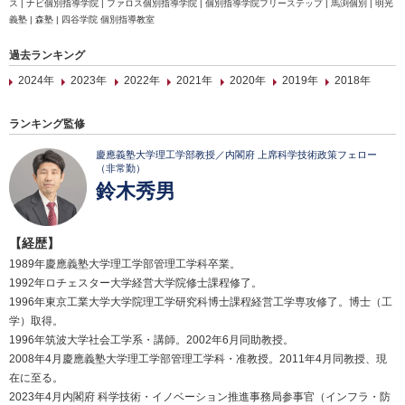
ス | ナビ個別指導学院 | ファロス個別指導学院 | 個別指導学院フリーステップ | 馬渕個別 | 明光
義塾 | 森塾 | 四谷学院 個別指導教室
過去ランキング
2024年
2023年
2022年
2021年
2020年
2019年
2018年
ランキング監修
慶應義塾大学理工学部教授／内閣府 上席科学技術政策フェロー
（非常勤）
鈴木秀男
【経歴】
1989年慶應義塾大学理工学部管理工学科卒業。
1992年ロチェスター大学経営大学院修士課程修了。
1996年東京工業大学大学院理工学研究科博士課程経営工学専攻修了。博士（工
学）取得。
1996年筑波大学社会工学系・講師。2002年6月同助教授。
2008年4月慶應義塾大学理工学部管理工学科・准教授。2011年4月同教授、現
在に至る。
2023年4月内閣府 科学技術・イノベーション推進事務局参事官（インフラ・防