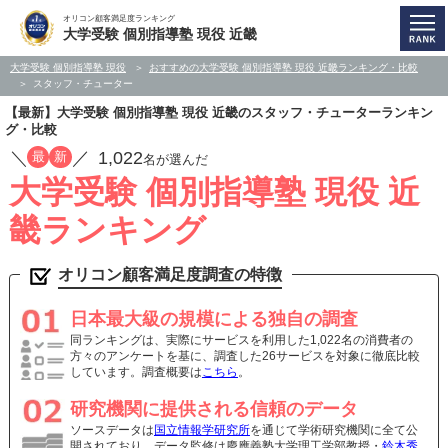
オリコン顧客満足度ランキング
大学受験 個別指導塾 現役 近畿
大学受験 個別指導塾 現役
おすすめの大学受験 個別指導塾 現役 近畿ランキング・比較
スタッフ・チューター
【最新】大学受験 個別指導塾 現役 近畿のスタッフ・チューターランキン
グ・比較
／
／
1,022
最
新
名が選んだ
大学受験 個別指導塾 現役 近
畿ランキング
オリコン顧客満足度調査の特徴
日本最大級の規模による独自の調査
同ランキングは、実際にサービスを利用した1,022名の消費者の
方々のアンケートを基に、調査した26サービスを対象に徹底比較
しています。調査概要は
こちら
。
研究機関に提供される信頼のデータ
ソースデータは
国立情報学研究所
を通じて学術研究機関に全て公
開されており、データ監修は慶應義塾大学理工学部教授・
鈴木秀