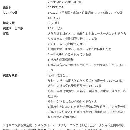
2023/04/17～2023/07/18
更新日
2025/11/04
サンプル数
1,022人（首都圏・東海・近畿調査における総サンプル数
4,015人）
規定人数
50人以上
調査サービス数
26サービス
定義
大学受験を目的とし、高校生を対象に一人一人に合わせたカ
リキュラムで個別指導を行っている塾
ただし、以下は対象外とする
1)難関大学、医学部、美大、音大等に特化した塾
2)一部の教科のみを扱っている塾
3)学校内個別指導塾
4)他の教育教材の補助を目的とし、単独受講を主としないコ
ース
調査対象者
性別：指定なし
年齢：大学・短期大学進学を希望する高校生：16～18歳／
大学・短期大学の受験経験者：18～22歳
地域：近畿（滋賀県、京都府、大阪府、兵庫県、奈良県、和
歌山県）
条件：以下どちらかの条件を満たす人
1)高校生を対象とした個別指導塾に通年通学している高校生
2)高校生を対象とした個別指導塾に通年通学していた大学・
短期大学の受験経験者
※オリコン顧客満足度ランキングは、データクリーニング（回収したデータから不正回答や異