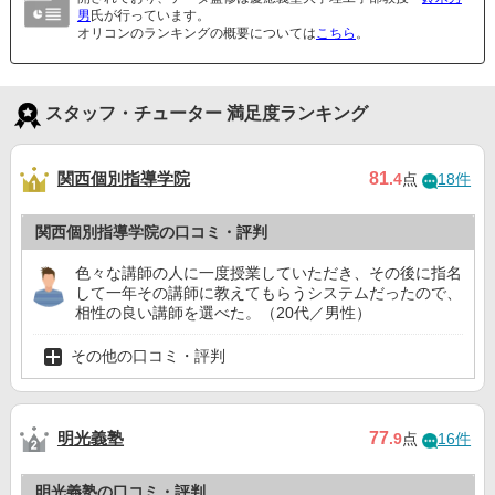
男
氏が行っています。
オリコンのランキングの概要については
こちら
。
スタッフ・チューター 満足度ランキング
関西個別指導学院
81
.4
点
18件
関西個別指導学院の口コミ・評判
色々な講師の人に一度授業していただき、その後に指名
して一年その講師に教えてもらうシステムだったので、
相性の良い講師を選べた。（20代／男性）
その他の口コミ・評判
明光義塾
77
.9
点
16件
明光義塾の口コミ・評判