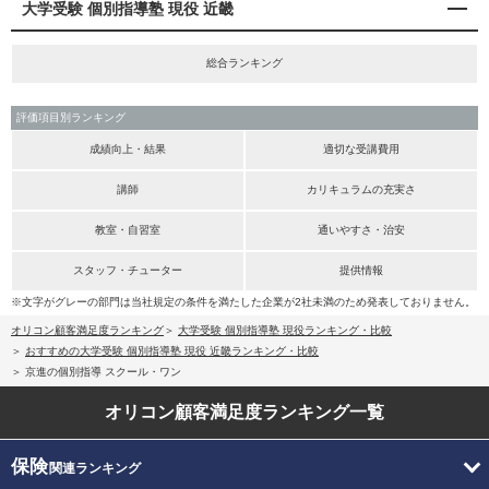
大学受験 個別指導塾 現役 近畿
総合ランキング
評価項目別ランキング
成績向上・結果
適切な受講費用
講師
カリキュラムの充実さ
教室・自習室
通いやすさ・治安
スタッフ・チューター
提供情報
※文字がグレーの部門は当社規定の条件を満たした企業が2社未満のため発表しておりません。
オリコン顧客満足度ランキング
大学受験 個別指導塾 現役ランキング・比較
おすすめの大学受験 個別指導塾 現役 近畿ランキング・比較
京進の個別指導 スクール・ワン
オリコン顧客満足度
ランキング一覧
保険
関連ランキング