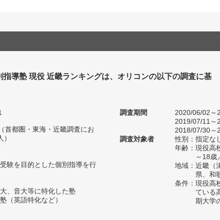
別指導塾 現役 近畿ランキングは、オリコンの以下の調査に基
1
調査期間
2020/06/02～2
2019/07/11～2
人（首都圏・東海・近畿調査にお
2018/07/30～2
人）
調査対象者
性別：指定な
年齢：現役高
～18
受験を目的とした個別指導を行
地域：近畿（
県、和
条件：現役高
大、音大等に特化した塾
ている
塾（英語特化など）
期大学