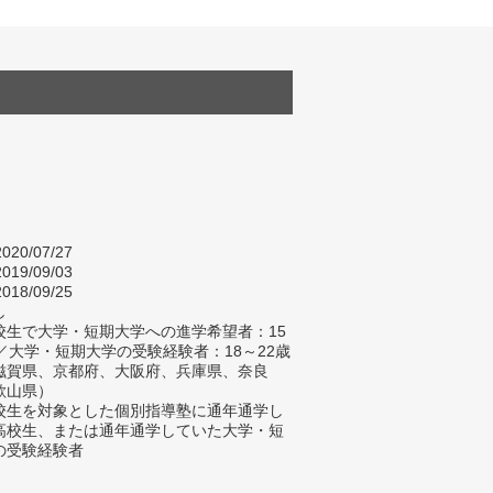
020/07/27
019/09/03
018/09/25
し
校生で大学・短期大学への進学希望者：15
歳／大学・短期大学の受験経験者：18～22歳
滋賀県、京都府、大阪府、兵庫県、奈良
歌山県）
校生を対象とした個別指導塾に通年通学し
高校生、または通年通学していた大学・短
の受験経験者