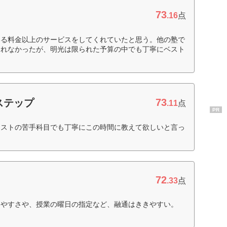
73
.16
点
いる料金以上のサービスをしてくれていたと思う。他の塾で
くれなかったが、明光は限られた予算の中でも丁寧にベスト
73
ステップ
.11
点
PR
テストの苦手科目でも丁寧にこの時間に教えて欲しいと言っ
）
72
.33
点
しやすさや、授業の曜日の指定など、融通はききやすい。