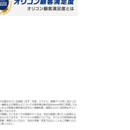
で公開されている情報（文字、写真、イラスト、画像データ等）及びこれ
・編集および構造などについての著作権は株式会社oricon MEに帰属してお
これらの情報を権利者の許可なく無断転載・複製などの二次利用を行うこ
禁じております。
で掲載しているすべての情報やデータは、当社の調査に基づいた結果から
ものとなりますが、サービスへの感想については、サービスの利用者が提
見解・感想となっており、当社の見解・意見ではないことをご理解いただ
ご覧ください。