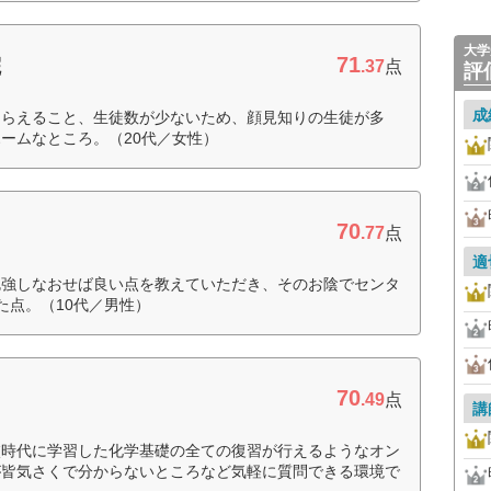
大学
71
院
.37
点
評
成
もらえること、生徒数が少ないため、顔見知りの生徒が多
ームなところ。（20代／女性）
70
.77
点
適
勉強しなおせば良い点を教えていただき、そのお陰でセンタ
た点。（10代／男性）
70
.49
点
講
校時代に学習した化学基礎の全ての復習が行えるようなオン
が皆気さくで分からないところなど気軽に質問できる環境で