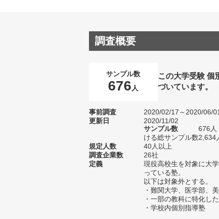
調査概要
サンプル数
この大学受験 個
676
づいています。
人
事前調査
2020/02/17～2020/06/0
更新日
2020/11/02
サンプル数
676
ける総サンプル数2,634
規定人数
40人以上
調査企業数
26社
定義
現役高校生を対象に大学
っている塾。
以下は対象外とする。
・難関大学、医学部、美
・一部の教科に特化した
・学校内個別指導塾