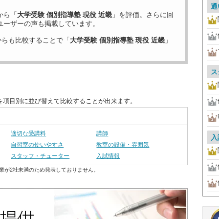
通
から「
大学受験 個別指導塾 現役 近畿
」を評価。さらに回
ユーザーの声も掲載しています。
からも比較することで「
大学受験 個別指導塾 現役 近畿
」
ス
度を項目別に並び替えて比較することが出来ます。
適切な受講料
講師
入
自習室の使いやすさ
教室の設備・雰囲気
スタッフ・チューター
入試情報
業が2社未満のため発表しておりません。