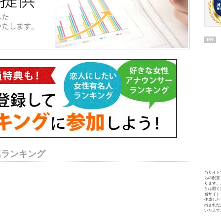
PR
連ランキング
当サイト
らの配置
ります。
とは固く
当サイト
作成した
出された
いた上で