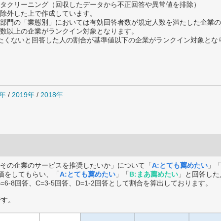
タクリーニング（回収したデータから不正回答や異常値を排除）
除外した上で作成しています。
部門の「業態別」においては有効回答者数が規定人数を満たした企業の
数以上の企業がランクイン対象となります。
薦めたくないと回答した人の割合が基準値以下の企業がランクイン対象とな
0年
/
2019年
/
2018年
その企業のサービスを推奨したいか」について「
A:とても薦めたい
」
価をしてもらい、「
A:とても薦めたい
」「
B:まあ薦めたい
」と回答した
B=6-8回答、C=3-5回答、D=1-2回答として割合を算出しております。
です。