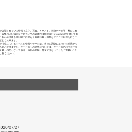
で公開されている情報（文字、写真、イラスト、画像データ等）及びこれ
・編集および構造などについての著作権は株式会社oricon MEに帰属してお
これらの情報を権利者の許可なく無断転載・複製などの二次利用を行うこ
禁じております。
で掲載しているすべての情報やデータは、当社の調査に基づいた結果から
ものとなりますが、サービスへの感想については、サービスの利用者が提
見解・感想となっており、当社の見解・意見ではないことをご理解いただ
ご覧ください。
020/07/27