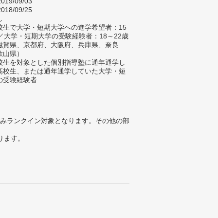
019/09/03
018/09/25
し
校生で大学・短期大学への進学希望者：15
歳／大学・短期大学の受験経験者：18～22歳
滋賀県、京都府、大阪府、兵庫県、奈良
歌山県）
校生を対象とした個別指導塾に通年通学し
高校生、または通年通学していた大学・短
の受験経験者
みランクイン対象となります。その他の部
ります。