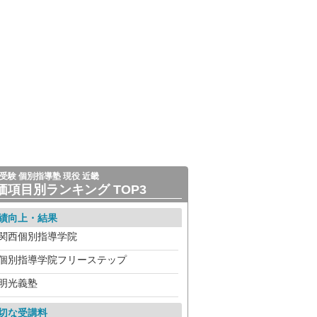
受験 個別指導塾 現役 近畿
価項目別ランキング TOP3
績向上・結果
関西個別指導学院
個別指導学院フリーステップ
明光義塾
切な受講料