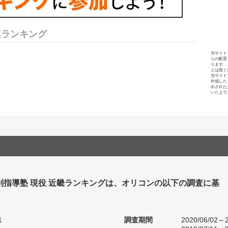
連ランキング
当サイト
らの配置
ります。
とは固く
当サイト
作成した
出された
いた上で
別指導塾 現役 近畿ランキングは、オリコンの以下の調査に基
1
調査期間
2020/06/02～2