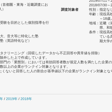
2019/07/11～2
人（首都圏・東海・近畿調査にお
2018/07/30～2
人）
調査対象者
性別：指定な
年齢：現役高
～18
受験を目的とした個別指導を行
地域：近畿（
県、和
条件：現役高
大、音大等に特化した塾
ている
塾（英語特化など）
期大学
タクリーニング（回収したデータから不正回答や異常値を排除）
除外した上で作成しています。
部門の「業態別」においては有効回答者数が規定人数を満たした企業の
数以上の企業がランクイン対象となります。
薦めたくないと回答した人の割合が基準値以下の企業がランクイン対象とな
0年
/
2019年
/
2018年