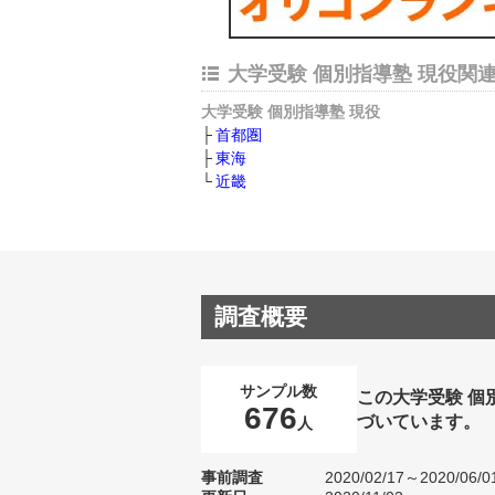
大学受験 個別指導塾 現役関
大学受験 個別指導塾 現役
首都圏
東海
近畿
調査概要
サンプル数
この大学受験 個
676
づいています。
人
事前調査
2020/02/17～2020/06/0