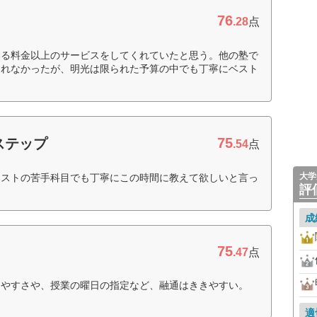
76
.28
点
いる料金以上のサービスをしてくれていたと思う。他の塾で
くれなかったが、明光は限られた予算の中でも丁寧にベスト
75
ステップ
.54
点
大学
テストの苦手科目でも丁寧にこの時間に教えて欲しいと言っ
評
）
成
75
.47
点
しやすさや、授業の曜日の指定など、融通はききやすい。
適