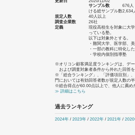
更新日
2020/11/02
サンプル数
676
ける総サンプル数2,634
規定人数
40人以上
調査企業数
26社
定義
現役高校生を対象に大学
っている塾。
以下は対象外とする。
・難関大学、医学部、美
・一部の教科に特化した
・学校内個別指導塾
※オリコン顧客満足度ランキングは、デー
および調査対象者条件から外れた回答を
※「総合ランキング」、「評価項目別」、
門においては有効回答者数が規定人数の半
※総合得点が60.00点以上で、他人に
≫ 詳細はこちら
過去ランキング
2024年
/
2023年
/
2022年
/
2021年
/
202