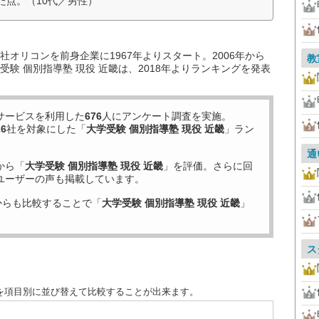
た点。（10代／男性）
オリコンを前身企業に1967年よりスタート。2006年から
教
験 個別指導塾 現役 近畿は、2018年よりランキングを発表
サービスを利用した
676
人にアンケート調査を実施。
26
社を対象にした「
大学受験 個別指導塾 現役 近畿
」ラン
通
から「
大学受験 個別指導塾 現役 近畿
」を評価。さらに回
ユーザーの声も掲載しています。
からも比較することで「
大学受験 個別指導塾 現役 近畿
」
ス
度を項目別に並び替えて比較することが出来ます。