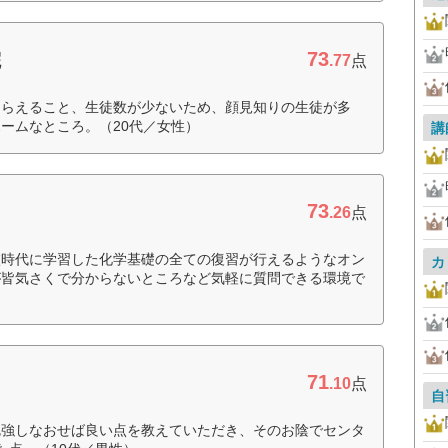
73
院
.77
点
もらえること、生徒数が少ないため、顔見知りの生徒が多
ームなところ。（20代／女性）
講
73
.26
点
校時代に学習した化学基礎の全ての復習が行えるようなオン
カ
が皆気さくで分からないところなど気軽に質問できる環境で
71
.10
点
自
勉強しなおせば良い点を教えていただき、そのお陰でセンタ