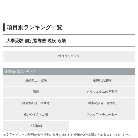
項目別ランキング一覧
大学受験 個別指導塾 現役 近畿
総合ランキング
評価項目別ランキング
成績向上・結果
適切な受講料
講師
カリキュラムの充実度
自習室の使いやすさ
教室の設備・雰囲気
通いやすさ・治安
スタッフ・チューター
入試情報
※文字がグレーの部門は当社規定の条件を満たした企業が2社未満のため発表しておりません。