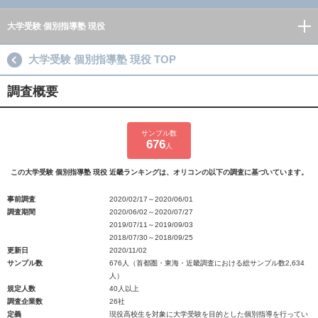
大学受験 個別指導塾 現役
大学受験 個別指導塾 現役 TOP
調査概要
サンプル数
676
人
この大学受験 個別指導塾 現役 近畿ランキングは、オリコンの以下の調査に基づいています。
事前調査
2020/02/17～2020/06/01
調査期間
2020/06/02～2020/07/27
2019/07/11～2019/09/03
2018/07/30～2018/09/25
更新日
2020/11/02
サンプル数
676人（首都圏・東海・近畿調査における総サンプル数2,634
人）
規定人数
40人以上
調査企業数
26社
定義
現役高校生を対象に大学受験を目的とした個別指導を行ってい