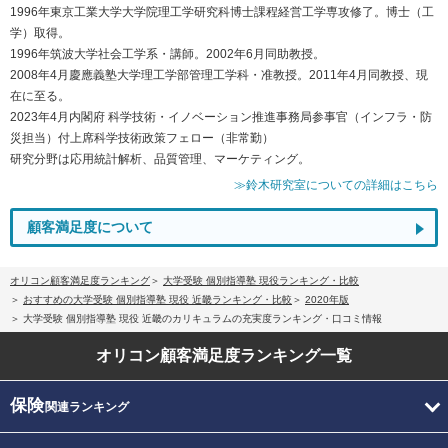
1996年東京工業大学大学院理工学研究科博士課程経営工学専攻修了。博士（工
学）取得。
1996年筑波大学社会工学系・講師。2002年6月同助教授。
2008年4月慶應義塾大学理工学部管理工学科・准教授。2011年4月同教授、現
在に至る。
2023年4月内閣府 科学技術・イノベーション推進事務局参事官（インフラ・防
災担当）付上席科学技術政策フェロー（非常勤）
研究分野は応用統計解析、品質管理、マーケティング。
≫鈴木研究室についての詳細はこちら
顧客満足度について
オリコン顧客満足度ランキング
大学受験 個別指導塾 現役ランキング・比較
おすすめの大学受験 個別指導塾 現役 近畿ランキング・比較
2020年版
大学受験 個別指導塾 現役 近畿のカリキュラムの充実度ランキング・口コミ情報
オリコン顧客満足度
ランキング一覧
保険
関連ランキング