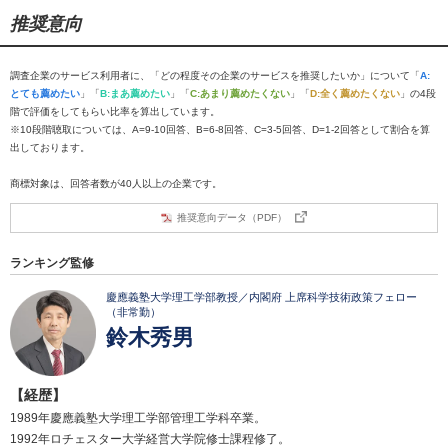
推奨意向
調査企業のサービス利用者に、「どの程度その企業のサービスを推奨したいか」について「
A:
とても薦めたい
」「
B:まあ薦めたい
」「
C:あまり薦めたくない
」「
D:全く薦めたくない
」の4段
階で評価をしてもらい比率を算出しています。
※10段階聴取については、A=9-10回答、B=6-8回答、C=3-5回答、D=1-2回答として割合を算
出しております。
商標対象は、回答者数が40人以上の企業です。
推奨意向データ（PDF）
ランキング監修
慶應義塾大学理工学部教授／内閣府 上席科学技術政策フェロー
（非常勤）
鈴木秀男
【経歴】
1989年慶應義塾大学理工学部管理工学科卒業。
1992年ロチェスター大学経営大学院修士課程修了。