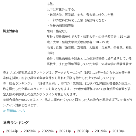
る塾。
以下は対象外とする。
・難関大学、医学部、美大、音大等に特化した塾
・一部の教科に特化した塾（英語特化など）
・学校内個別指導塾
調査対象者
性別：指定なし
年齢：現役高校生で大学・短期大学への進学希望者：15～18
歳／大学・短期大学の受験経験者：18～22歳
地域：近畿（滋賀県、京都府、大阪府、兵庫県、奈良県、和歌
山県）
条件：現役高校生を対象とした個別指導塾に通年通学している
高校生、または通年通学していた大学・短期大学の受験経験者
※オリコン顧客満足度ランキングは、データクリーニング（回収したデータから不正回答や異
常値を排除）および調査対象者条件から外れた回答を除外した上で作成しています。
※「総合ランキング」、「評価項目別」、部門の「業態別」においては有効回答者数が規定人
数を満たした企業のみランクイン対象となります。その他の部門においては有効回答者数が規
定人数の半数以上の企業がランクイン対象となります。
※総合得点が60.00点以上で、他人に薦めたくないと回答した人の割合が基準値以下の企業がラ
ンクイン対象となります。
≫ 詳細はこちら
過去ランキング
2024年
2023年
2022年
2021年
2020年
2019年
2018年