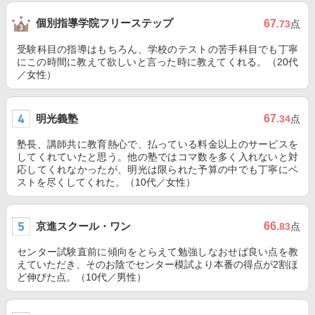
個別指導学院フリーステップ
67
.73
点
受験科目の指導はもちろん、学校のテストの苦手科目でも丁寧
にこの時間に教えて欲しいと言った時に教えてくれる。（20代
／女性）
明光義塾
67
.34
点
塾長、講師共に教育熱心で、払っている料金以上のサービスを
してくれていたと思う。他の塾ではコマ数を多く入れないと対
応してくれなかったが、明光は限られた予算の中でも丁寧にベ
ストを尽くしてくれた。（10代／女性）
京進スクール・ワン
66
.83
点
センター試験直前に傾向をとらえて勉強しなおせば良い点を教
えていただき、そのお陰でセンター模試より本番の得点が2割ほ
ど伸びた点。（10代／男性）