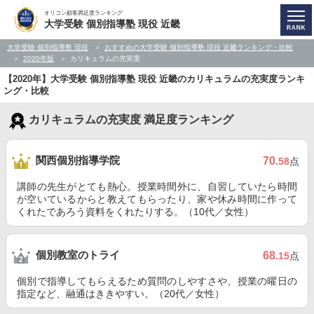
オリコン顧客満足度ランキング
大学受験 個別指導塾 現役 近畿
大学受験 個別指導塾 現役
おすすめの大学受験 個別指導塾 現役 近畿ランキング・比較
2020年版
カリキュラムの充実度
【2020年】大学受験 個別指導塾 現役 近畿のカリキュラムの充実度ランキ
ング・比較
カリキュラムの充実度 満足度ランキング
関西個別指導学院
70
.58
点
講師の先生がとても熱心。授業時間外に、自習していたら時間
が空いているからと教えてもらったり、家や休み時間に作って
くれたであろう資料をくれたりする。（10代／女性）
個別教室のトライ
68
.15
点
個別で指導してもらえるため質問のしやすさや、授業の曜日の
指定など、融通はききやすい。（20代／女性）