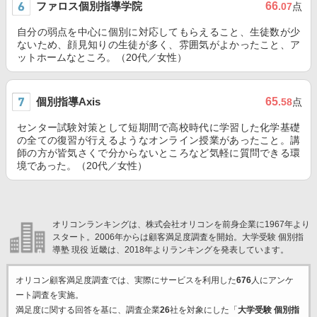
ファロス個別指導学院
66
.07
点
自分の弱点を中心に個別に対応してもらえること、生徒数が少
ないため、顔見知りの生徒が多く、雰囲気がよかったこと、ア
ットホームなところ。（20代／女性）
個別指導Axis
65
.58
点
センター試験対策として短期間で高校時代に学習した化学基礎
の全ての復習が行えるようなオンライン授業があったこと。講
師の方が皆気さくで分からないところなど気軽に質問できる環
境であった。（20代／女性）
オリコンランキングは、株式会社オリコンを前身企業に1967年より
スタート。2006年からは顧客満足度調査を開始。大学受験 個別指
導塾 現役 近畿は、2018年よりランキングを発表しています。
オリコン顧客満足度調査では、実際にサービスを利用した
676
人にアンケ
ート調査を実施。
満足度に関する回答を基に、調査企業
26
社を対象にした「
大学受験 個別指