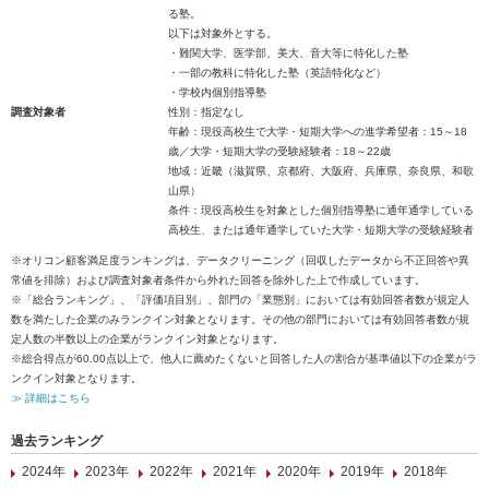
る塾。
以下は対象外とする。
・難関大学、医学部、美大、音大等に特化した塾
・一部の教科に特化した塾（英語特化など）
・学校内個別指導塾
調査対象者
性別：指定なし
年齢：現役高校生で大学・短期大学への進学希望者：15～18
歳／大学・短期大学の受験経験者：18～22歳
地域：近畿（滋賀県、京都府、大阪府、兵庫県、奈良県、和歌
山県）
条件：現役高校生を対象とした個別指導塾に通年通学している
高校生、または通年通学していた大学・短期大学の受験経験者
※オリコン顧客満足度ランキングは、データクリーニング（回収したデータから不正回答や異
常値を排除）および調査対象者条件から外れた回答を除外した上で作成しています。
※「総合ランキング」、「評価項目別」、部門の「業態別」においては有効回答者数が規定人
数を満たした企業のみランクイン対象となります。その他の部門においては有効回答者数が規
定人数の半数以上の企業がランクイン対象となります。
※総合得点が60.00点以上で、他人に薦めたくないと回答した人の割合が基準値以下の企業がラ
ンクイン対象となります。
≫ 詳細はこちら
過去ランキング
2024年
2023年
2022年
2021年
2020年
2019年
2018年