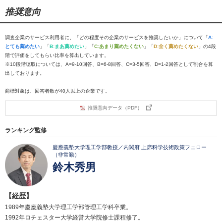
推奨意向
調査企業のサービス利用者に、「どの程度その企業のサービスを推奨したいか」について「
A:
とても薦めたい
」「
B:まあ薦めたい
」「
C:あまり薦めたくない
」「
D:全く薦めたくない
」の4段
階で評価をしてもらい比率を算出しています。
※10段階聴取については、A=9-10回答、B=6-8回答、C=3-5回答、D=1-2回答として割合を算
出しております。
商標対象は、回答者数が40人以上の企業です。
推奨意向データ（PDF）
ランキング監修
慶應義塾大学理工学部教授／内閣府 上席科学技術政策フェロー
（非常勤）
鈴木秀男
【経歴】
1989年慶應義塾大学理工学部管理工学科卒業。
1992年ロチェスター大学経営大学院修士課程修了。