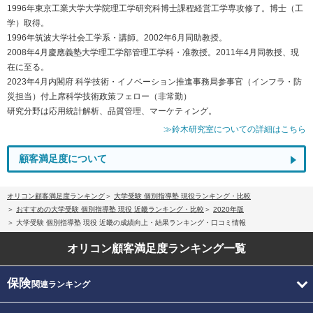
1996年東京工業大学大学院理工学研究科博士課程経営工学専攻修了。博士（工
学）取得。
1996年筑波大学社会工学系・講師。2002年6月同助教授。
2008年4月慶應義塾大学理工学部管理工学科・准教授。2011年4月同教授、現
在に至る。
2023年4月内閣府 科学技術・イノベーション推進事務局参事官（インフラ・防
災担当）付上席科学技術政策フェロー（非常勤）
研究分野は応用統計解析、品質管理、マーケティング。
≫鈴木研究室についての詳細はこちら
顧客満足度について
オリコン顧客満足度ランキング
大学受験 個別指導塾 現役ランキング・比較
おすすめの大学受験 個別指導塾 現役 近畿ランキング・比較
2020年版
大学受験 個別指導塾 現役 近畿の成績向上・結果ランキング・口コミ情報
オリコン顧客満足度
ランキング一覧
保険
関連ランキング