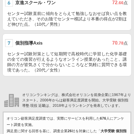
京進スクール・ワン
72
.66
点
センター試験直前に傾向をとらえて勉強しなおせば良い点を教
えていただき、そのお陰でセンター模試より本番の得点が2割ほ
ど伸びた点。（10代／男性）
個別指導Axis
70
.78
点
センター試験対策として短期間で高校時代に学習した化学基礎
の全ての復習が行えるようなオンライン授業があったこと。講
師の方が皆気さくで分からないところなど気軽に質問できる環
境であった。（20代／女性）
オリコンランキングは、株式会社オリコンを前身企業に1967年より
スタート。2006年からは顧客満足度調査を開始。大学受験 個別指
導塾 現役 近畿は、2018年よりランキングを発表しています。
オリコン顧客満足度調査では、実際にサービスを利用した
676
人にアンケ
ート調査を実施。
満足度に関する回答を基に、調査企業
26
社を対象にした「
大学受験 個別指