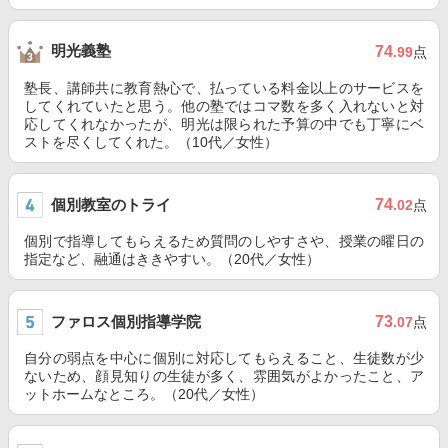
明光義塾
74
.99
点
塾長、講師共に教育熱心で、払っている料金以上のサービスを
してくれていたと思う。他の塾ではコマ数を多く入れないと対
応してくれなかったが、明光は限られた予算の中でも丁寧にベ
ストを尽くしてくれた。（10代／女性）
個別教室のトライ
74
.02
点
個別で指導してもらえるため質問のしやすさや、授業の曜日の
指定など、融通はききやすい。（20代／女性）
ファロス個別指導学院
73
.07
点
自分の弱点を中心に個別に対応してもらえること、生徒数が少
ないため、顔見知りの生徒が多く、雰囲気がよかったこと、ア
ットホームなところ。（20代／女性）