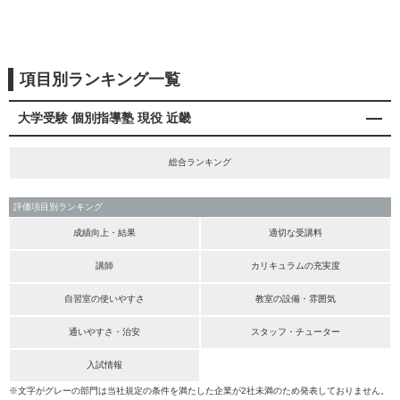
項目別ランキング一覧
大学受験 個別指導塾 現役 近畿
総合ランキング
評価項目別ランキング
成績向上・結果
適切な受講料
講師
カリキュラムの充実度
自習室の使いやすさ
教室の設備・雰囲気
通いやすさ・治安
スタッフ・チューター
入試情報
※文字がグレーの部門は当社規定の条件を満たした企業が2社未満のため発表しておりません。