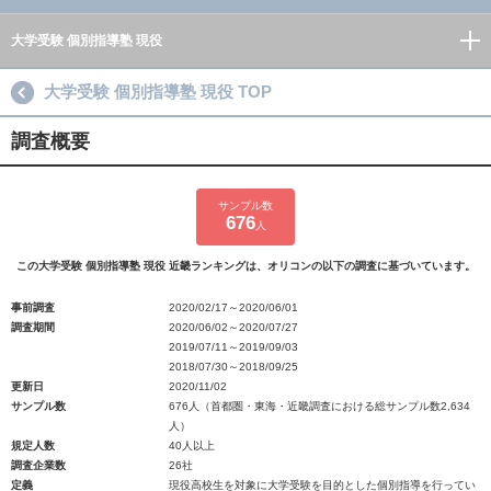
大学受験 個別指導塾 現役
大学受験 個別指導塾 現役 TOP
調査概要
サンプル数
676
人
この大学受験 個別指導塾 現役 近畿ランキングは、オリコンの以下の調査に基づいています。
事前調査
2020/02/17～2020/06/01
調査期間
2020/06/02～2020/07/27
2019/07/11～2019/09/03
2018/07/30～2018/09/25
更新日
2020/11/02
サンプル数
676人（首都圏・東海・近畿調査における総サンプル数2,634
人）
規定人数
40人以上
調査企業数
26社
定義
現役高校生を対象に大学受験を目的とした個別指導を行ってい