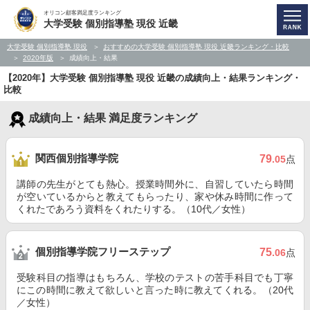
オリコン顧客満足度ランキング
大学受験 個別指導塾 現役 近畿
大学受験 個別指導塾 現役
おすすめの大学受験 個別指導塾 現役 近畿ランキング・比較
2020年版
成績向上・結果
【2020年】大学受験 個別指導塾 現役 近畿の成績向上・結果ランキング・
比較
成績向上・結果 満足度ランキング
関西個別指導学院
79
.05
点
講師の先生がとても熱心。授業時間外に、自習していたら時間
が空いているからと教えてもらったり、家や休み時間に作って
くれたであろう資料をくれたりする。（10代／女性）
個別指導学院フリーステップ
75
.06
点
受験科目の指導はもちろん、学校のテストの苦手科目でも丁寧
にこの時間に教えて欲しいと言った時に教えてくれる。（20代
／女性）