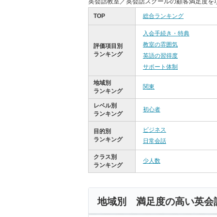
英会話教室／英会話スクールの顧客満足度を
TOP
総合ランキング
入会手続き・特典
教室の雰囲気
評価項目別
ランキング
英語の習得度
サポート体制
地域別
関東
ランキング
レベル別
初心者
ランキング
ビジネス
目的別
ランキング
日常会話
クラス別
少人数
ランキング
地域別 満足度の高い英会