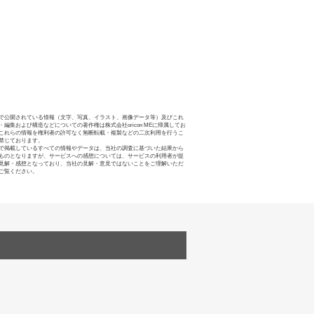
で公開されている情報（文字、写真、イラスト、画像データ等）及びこれ
・編集および構造などについての著作権は株式会社oricon MEに帰属してお
これらの情報を権利者の許可なく無断転載・複製などの二次利用を行うこ
禁じております。
で掲載しているすべての情報やデータは、当社の調査に基づいた結果から
ものとなりますが、サービスへの感想については、サービスの利用者が提
見解・感想となっており、当社の見解・意見ではないことをご理解いただ
ご覧ください。