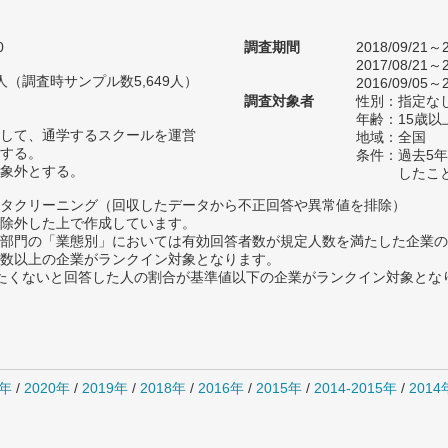
0
調査期間
2018/09/21～2
2017/08/21～2
54人（調査時サンプル数5,649人）
2016/09/05～2
調査対象者
性別：指定な
年齢：15歳以
して、通学するスクールを運営
地域：全国
する。
条件：過去5
象外とする。
したこ
タクリーニング（回収したデータから不正回答や異常値を排除）
除外した上で作成しています。
部門の「業態別」においては有効回答者数が規定人数を満たした企業の
数以上の企業がランクイン対象となります。
薦めたくないと回答した人の割合が基準値以下の企業がランクイン対象とな
1年
/
2020年
/
2019年
/
2018年
/
2016年
/
2015年
/
2014-2015年
/
201