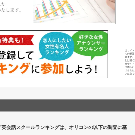
当サイト
らの配置
ります。
とは固く
当サイト
作成した
出された
いた上で
／英会話スクールランキングは、オリコンの以下の調査に基