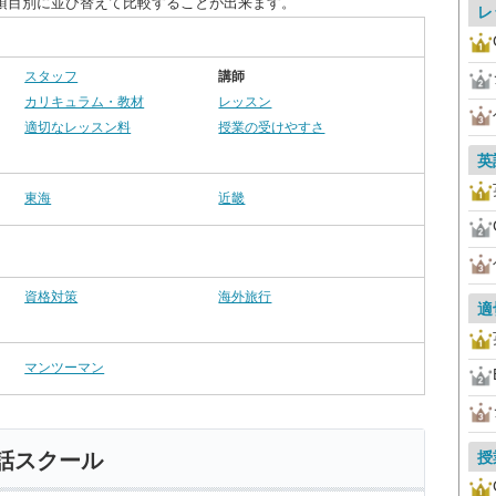
項目別に並び替えて比較することが出来ます。
レ
スタッフ
講師
カリキュラム・教材
レッスン
適切なレッスン料
授業の受けやすさ
英
東海
近畿
資格対策
海外旅行
適
マンツーマン
授
話スクール