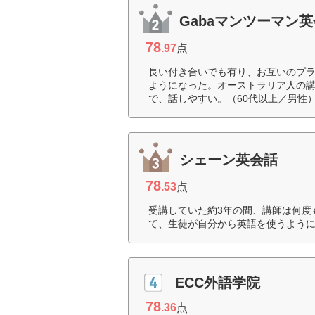
Gabaマンツーマン
78
.97
点
長い付き合いでも有り、お互いのプ
ようになった。オーストラリア人の
で、話しやすい。（60代以上／男性
シェーン英会話
78
.53
点
受講していた約3年の間、講師は何度
て、生徒が自分から英語を使うように
ECC外語学院
78
.36
点