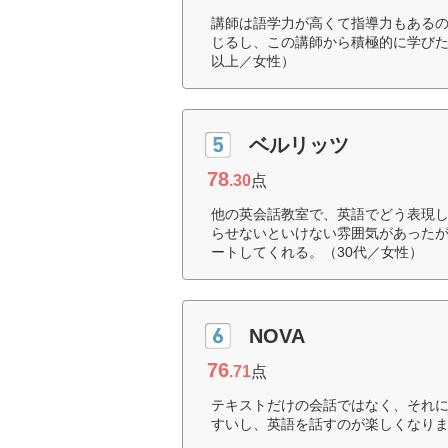
講師は語学力が高くて指導力もある
じるし、この講師から積極的に学びた
以上／女性）
ベルリッツ
78
.30
点
他の英会話教室で、英語でどう表現
らせないといけない雰囲気があった
ートしてくれる。（30代／女性）
NOVA
76
.71
点
テキストだけの会話ではなく、それ
すいし、英語を話すのが楽しくなりま