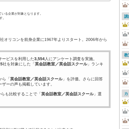
ている企業が対象となります。
講
す。
オリコンを前身企業に1967年よりスタート。2006年から
教
サービスを利用した
3,554
人にアンケート調査を実施。
25
社を対象にした「
英会話教室／英会話スクール
」ランキ
から「
英会話教室／英会話スクール
」を評価。さらに回答
ーザーの声も掲載しています。
カ
からも比較することで「
英会話教室／英会話スクール
」選