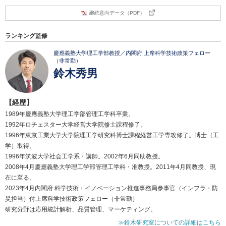
継続意向データ（PDF）
ランキング監修
慶應義塾大学理工学部教授／内閣府 上席科学技術政策フェロー
（非常勤）
鈴木秀男
【経歴】
1989年慶應義塾大学理工学部管理工学科卒業。
1992年ロチェスター大学経営大学院修士課程修了。
1996年東京工業大学大学院理工学研究科博士課程経営工学専攻修了。博士（工
学）取得。
1996年筑波大学社会工学系・講師。2002年6月同助教授。
2008年4月慶應義塾大学理工学部管理工学科・准教授。2011年4月同教授、現
在に至る。
2023年4月内閣府 科学技術・イノベーション推進事務局参事官（インフラ・防
災担当）付上席科学技術政策フェロー（非常勤）
研究分野は応用統計解析、品質管理、マーケティング。
≫鈴木研究室についての詳細はこちら