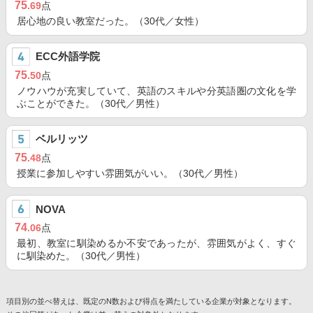
75
.69
点
居心地の良い教室だった。（30代／女性）
ECC外語学院
75
.50
点
ノウハウが充実していて、英語のスキルや分英語圏の文化を学
ぶことができた。（30代／男性）
ベルリッツ
75
.48
点
授業に参加しやすい雰囲気がいい。（30代／男性）
NOVA
74
.06
点
最初、教室に馴染めるか不安であったが、雰囲気がよく、すぐ
に馴染めた。（30代／男性）
項目別の並べ替えは、既定のN数および得点を満たしている企業が対象となります。