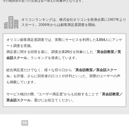
その他回答があった企業は並べ替えの対象外となります。
オリコンランキングは、株式会社オリコンを前身企業に1967年より
スタート。2006年からは顧客満足度調査を開始。
オリコン顧客満足度調査では、実際にサービスを利用した
3,554
人にアンケ
ート調査を実施。
満足度に関する回答を基に、調査企業
25
社を対象にした「
英会話教室／英
会話スクール
」ランキングを発表しています。
総合満足度だけでなく、様々な切り口から「
英会話教室／英会話スクー
ル
」を評価。さらに回答者の口コミや評判といった、実際のユーザーの声
も掲載しています。
サービス検討の際、“ユーザー満足度”からも比較することで「
英会話教室／
英会話スクール
」選びにお役立てください。
PR