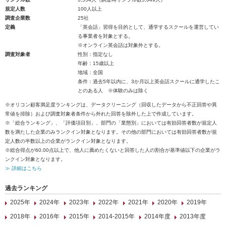
規定人数
100人以上
調査企業数
25社
定義
「英会話」習得を目的として、通学するスクールを運営してい
る事業者を対象とする。
※オンライン英会話は対象外とする。
調査対象者
性別：指定なし
年齢：15歳以上
地域：全国
条件：過去5年以内に、3か月以上英会話スクールに通学したこ
とのある人 ※体験のみは除く
※オリコン顧客満足度ランキングは、データクリーニング（回収したデータから不正回答や異
常値を排除）および調査対象者条件から外れた回答を除外した上で作成しています。
※「総合ランキング」、「評価項目別」、部門の「業態別」においては有効回答者数が規定人
数を満たした企業のみランクイン対象となります。その他の部門においては有効回答者数が規
定人数の半数以上の企業がランクイン対象となります。
※総合得点が60.00点以上で、他人に薦めたくないと回答した人の割合が基準値以下の企業がラ
ンクイン対象となります。
≫ 詳細はこちら
過去ランキング
2025年
2024年
2023年
2022年
2021年
2020年
2019年
2018年
2016年
2015年
2014-2015年
2014年度
2013年度