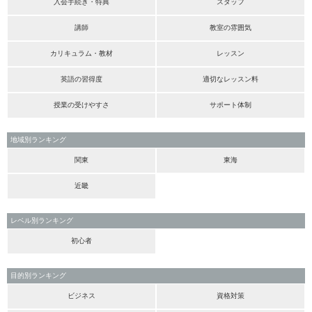
入会手続き・特典
スタッフ
講師
教室の雰囲気
カリキュラム・教材
レッスン
英語の習得度
適切なレッスン料
授業の受けやすさ
サポート体制
地域別ランキング
関東
東海
近畿
レベル別ランキング
初心者
目的別ランキング
ビジネス
資格対策