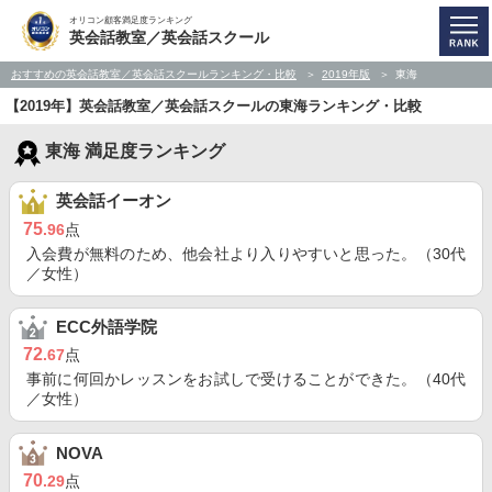
オリコン顧客満足度ランキング
英会話教室／英会話スクール
おすすめの英会話教室／英会話スクールランキング・比較
2019年版
東海
【2019年】英会話教室／英会話スクールの東海ランキング・比較
東海 満足度ランキング
英会話イーオン
75
.96
点
入会費が無料のため、他会社より入りやすいと思った。（30代
／女性）
ECC外語学院
72
.67
点
事前に何回かレッスンをお試しで受けることができた。（40代
／女性）
NOVA
70
.29
点