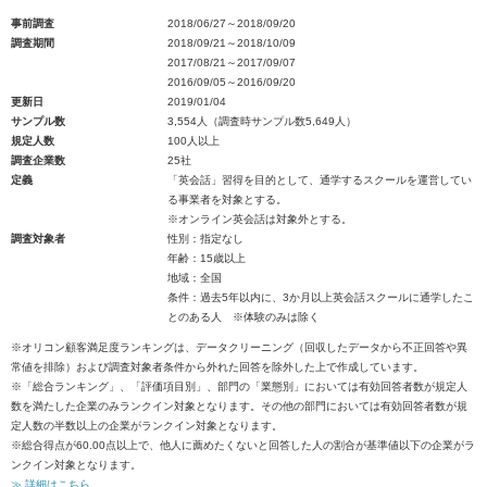
事前調査
2018/06/27～2018/09/20
調査期間
2018/09/21～2018/10/09
2017/08/21～2017/09/07
2016/09/05～2016/09/20
更新日
2019/01/04
サンプル数
3,554人（調査時サンプル数5,649人）
規定人数
100人以上
調査企業数
25社
定義
「英会話」習得を目的として、通学するスクールを運営してい
る事業者を対象とする。
※オンライン英会話は対象外とする。
調査対象者
性別：指定なし
年齢：15歳以上
地域：全国
条件：過去5年以内に、3か月以上英会話スクールに通学したこ
とのある人 ※体験のみは除く
※オリコン顧客満足度ランキングは、データクリーニング（回収したデータから不正回答や異
常値を排除）および調査対象者条件から外れた回答を除外した上で作成しています。
※「総合ランキング」、「評価項目別」、部門の「業態別」においては有効回答者数が規定人
数を満たした企業のみランクイン対象となります。その他の部門においては有効回答者数が規
定人数の半数以上の企業がランクイン対象となります。
※総合得点が60.00点以上で、他人に薦めたくないと回答した人の割合が基準値以下の企業がラ
ンクイン対象となります。
≫ 詳細はこちら