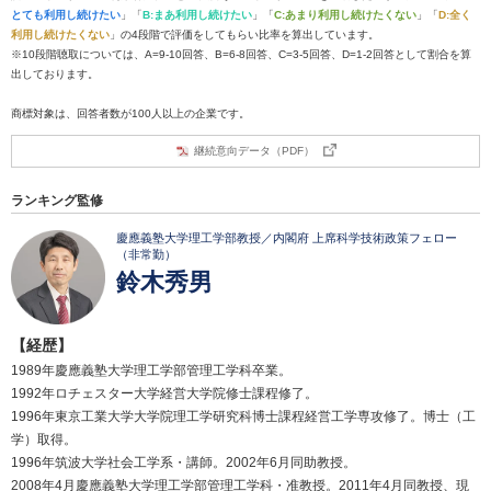
とても利用し続けたい
」「
B:まあ利用し続けたい
」「
C:あまり利用し続けたくない
」「
D:全く
利用し続けたくない
」の4段階で評価をしてもらい比率を算出しています。
※10段階聴取については、A=9-10回答、B=6-8回答、C=3-5回答、D=1-2回答として割合を算
出しております。
商標対象は、回答者数が100人以上の企業です。
継続意向データ（PDF）
ランキング監修
慶應義塾大学理工学部教授／内閣府 上席科学技術政策フェロー
（非常勤）
鈴木秀男
【経歴】
1989年慶應義塾大学理工学部管理工学科卒業。
1992年ロチェスター大学経営大学院修士課程修了。
1996年東京工業大学大学院理工学研究科博士課程経営工学専攻修了。博士（工
学）取得。
1996年筑波大学社会工学系・講師。2002年6月同助教授。
2008年4月慶應義塾大学理工学部管理工学科・准教授。2011年4月同教授、現