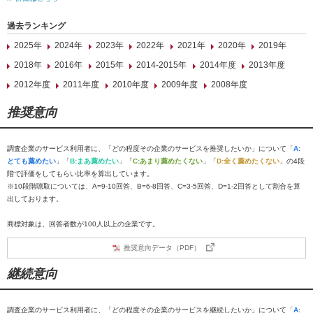
過去ランキング
2025年
2024年
2023年
2022年
2021年
2020年
2019年
2018年
2016年
2015年
2014-2015年
2014年度
2013年度
2012年度
2011年度
2010年度
2009年度
2008年度
推奨意向
調査企業のサービス利用者に、「どの程度その企業のサービスを推奨したいか」について「
A:
とても薦めたい
」「
B:まあ薦めたい
」「
C:あまり薦めたくない
」「
D:全く薦めたくない
」の4段
階で評価をしてもらい比率を算出しています。
※10段階聴取については、A=9-10回答、B=6-8回答、C=3-5回答、D=1-2回答として割合を算
出しております。
商標対象は、回答者数が100人以上の企業です。
推奨意向データ（PDF）
継続意向
調査企業のサービス利用者に、「どの程度その企業のサービスを継続したいか」について「
A: