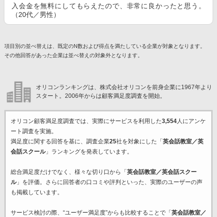
入会金を無料にしてもらえたので、非常に良かったと思う。
（20代／男性）
項目別の並べ替えは、既定のN数および得点を満たしている企業が対象となります。
その他回答があった企業は並べ替えの対象外となります。
オリコンランキングは、株式会社オリコンを前身企業に1967年より
スタート。2006年からは顧客満足度調査を開始。
オリコン顧客満足度調査では、実際にサービスを利用した
3,554
人にアンケ
ート調査を実施。
満足度に関する回答を基に、調査企業
25
社を対象にした「
英会話教室／英
会話スクール
」ランキングを発表しています。
総合満足度だけでなく、様々な切り口から「
英会話教室／英会話スクー
ル
」を評価。さらに回答者の口コミや評判といった、実際のユーザーの声
も掲載しています。
サービス検討の際、“ユーザー満足度”からも比較することで「
英会話教室／