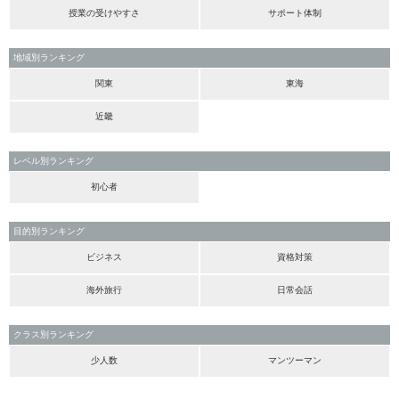
授業の受けやすさ
サポート体制
地域別ランキング
関東
東海
近畿
レベル別ランキング
初心者
目的別ランキング
ビジネス
資格対策
海外旅行
日常会話
クラス別ランキング
少人数
マンツーマン