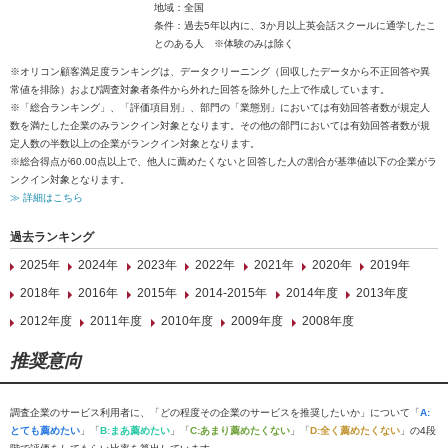
地域：全国
条件：過去5年以内に、3か月以上英会話スクールに通学したこ
とのある人 ※体験のみは除く
※オリコン顧客満足度ランキングは、データクリーニング（回収したデータから不正回答や異
常値を排除）および調査対象者条件から外れた回答を除外した上で作成しています。
※「総合ランキング」、「評価項目別」、部門の「業態別」においては有効回答者数が規定人
数を満たした企業のみランクイン対象となります。その他の部門においては有効回答者数が規
定人数の半数以上の企業がランクイン対象となります。
※総合得点が60.00点以上で、他人に薦めたくないと回答した人の割合が基準値以下の企業がラ
ンクイン対象となります。
≫ 詳細はこちら
過去ランキング
2025年
2024年
2023年
2022年
2021年
2020年
2019年
2018年
2016年
2015年
2014-2015年
2014年度
2013年度
2012年度
2011年度
2010年度
2009年度
2008年度
推奨意向
調査企業のサービス利用者に、「どの程度その企業のサービスを推奨したいか」について「
A:
とても薦めたい
」「
B:まあ薦めたい
」「
C:あまり薦めたくない
」「
D:全く薦めたくない
」の4段