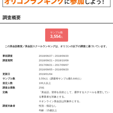
調査概要
サンプル数
3,554
人
この英会話教室／英会話スクールランキングは、オリコンの以下の調査に基づいています。
事前調査
2018/06/27～2018/09/20
調査期間
2018/09/21～2018/10/09
2017/08/21～2017/09/07
2016/09/05～2016/09/20
更新日
2019/01/04
サンプル数
3,554人（調査時サンプル数5,649人）
規定人数
100人以上
調査企業数
25社
定義
「英会話」習得を目的として、通学するスクールを運営してい
る事業者を対象とする。
※オンライン英会話は対象外とする。
調査対象者
性別：指定なし
年齢：15歳以上