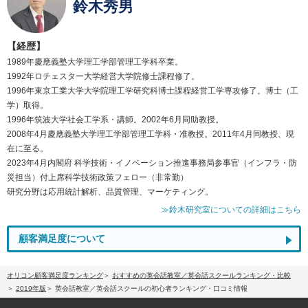
鈴木秀男
【経歴】
1989年慶應義塾大学理工学部管理工学科卒業。
1992年ロチェスター大学経営大学院修士課程修了。
1996年東京工業大学大学院理工学研究科博士課程経営工学専攻修了。博士（工
学）取得。
1996年筑波大学社会工学系・講師。2002年6月同助教授。
2008年4月慶應義塾大学理工学部管理工学科・准教授。2011年4月同教授、現
在に至る。
2023年4月内閣府 科学技術・イノベーション推進事務局参事官（インフラ・防
災担当）付上席科学技術政策フェロー（非常勤）
研究分野は応用統計解析、品質管理、マーケティング。
≫鈴木研究室についての詳細はこちら
顧客満足度について
オリコン顧客満足度ランキング
おすすめの英会話教室／英会話スクールランキング・比較
2019年版
英会話教室／英会話スクールの初心者ランキング・口コミ情報