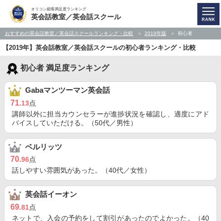
オリコン顧客満足度ランキング
英会話教室／英会話スクール
おすすめの英会話教室／英会話スクールランキング・比較
2019年版
初心者
【2019年】英会話教室／英会話スクールの初心者ランキング・比較
初心者 満足度ランキング
Gabaマンツーマン英会話
71
.13
点
講師以外に担当カウンセラーが進捗状況を確認し、適度にアド
バイスしていただける。（50代／男性）
ベルリッツ
70
.96
点
話しやすい雰囲気があった。（40代／女性）
英会話イーオン
69
.81
点
ネットで、入会の予約をして割引があったのでよかった。（40