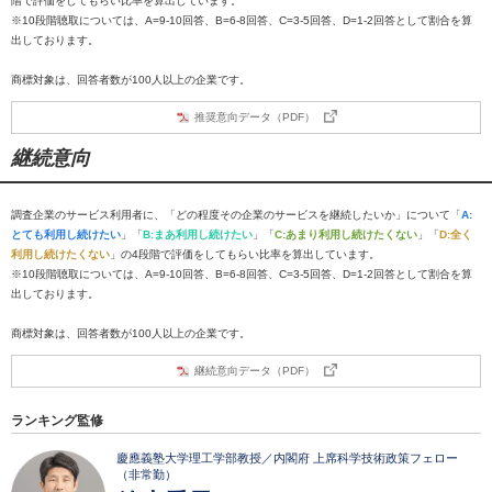
階で評価をしてもらい比率を算出しています。
※10段階聴取については、A=9-10回答、B=6-8回答、C=3-5回答、D=1-2回答として割合を算
出しております。
商標対象は、回答者数が100人以上の企業です。
推奨意向データ（PDF）
継続意向
調査企業のサービス利用者に、「どの程度その企業のサービスを継続したいか」について「
A:
とても利用し続けたい
」「
B:まあ利用し続けたい
」「
C:あまり利用し続けたくない
」「
D:全く
利用し続けたくない
」の4段階で評価をしてもらい比率を算出しています。
※10段階聴取については、A=9-10回答、B=6-8回答、C=3-5回答、D=1-2回答として割合を算
出しております。
商標対象は、回答者数が100人以上の企業です。
継続意向データ（PDF）
ランキング監修
慶應義塾大学理工学部教授／内閣府 上席科学技術政策フェロー
（非常勤）