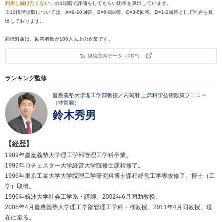
利用し続けたくない
」の4段階で評価をしてもらい比率を算出しています。
※10段階聴取については、A=9-10回答、B=6-8回答、C=3-5回答、D=1-2回答として割合を算
出しております。
商標対象は、回答者数が100人以上の企業です。
継続意向データ（PDF）
ランキング監修
慶應義塾大学理工学部教授／内閣府 上席科学技術政策フェロー
（非常勤）
鈴木秀男
【経歴】
1989年慶應義塾大学理工学部管理工学科卒業。
1992年ロチェスター大学経営大学院修士課程修了。
1996年東京工業大学大学院理工学研究科博士課程経営工学専攻修了。博士（工
学）取得。
1996年筑波大学社会工学系・講師。2002年6月同助教授。
2008年4月慶應義塾大学理工学部管理工学科・准教授。2011年4月同教授、現
在に至る。