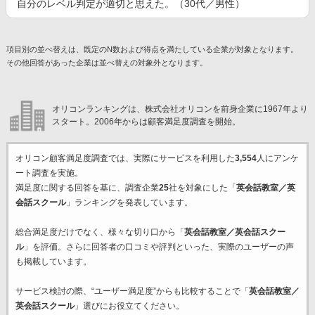
自分のレベル判定が適切と思えた。（30代／男性）
項目別の並べ替えは、既定のN数および得点を満たしている企業が対象となります。
その他回答があった企業は並べ替えの対象外となります。
オリコンランキングは、株式会社オリコンを前身企業に1967年より
スタート。2006年からは顧客満足度調査を開始。
オリコン顧客満足度調査では、実際にサービスを利用した
3,554
人にアンケ
ート調査を実施。
満足度に関する回答を基に、調査企業
25
社を対象にした「
英会話教室／英
会話スクール
」ランキングを発表しています。
総合満足度だけでなく、様々な切り口から「
英会話教室／英会話スクー
ル
」を評価。さらに回答者の口コミや評判といった、実際のユーザーの声
も掲載しています。
サービス検討の際、“ユーザー満足度”からも比較することで「
英会話教室／
英会話スクール
」選びにお役立てください。