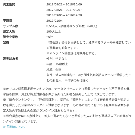
調査期間
2018/09/21～2018/10/09
2017/08/21～2017/09/07
2016/09/05～2016/09/20
更新日
2019/01/04
サンプル数
3,554人（調査時サンプル数5,649人）
規定人数
100人以上
調査企業数
25社
定義
「英会話」習得を目的として、通学するスクールを運営してい
る事業者を対象とする。
※オンライン英会話は対象外とする。
調査対象者
性別：指定なし
年齢：15歳以上
地域：全国
条件：過去5年以内に、3か月以上英会話スクールに通学したこ
とのある人 ※体験のみは除く
※オリコン顧客満足度ランキングは、データクリーニング（回収したデータから不正回答や異
常値を排除）および調査対象者条件から外れた回答を除外した上で作成しています。
※「総合ランキング」、「評価項目別」、部門の「業態別」においては有効回答者数が規定人
数を満たした企業のみランクイン対象となります。その他の部門においては有効回答者数が規
定人数の半数以上の企業がランクイン対象となります。
※総合得点が60.00点以上で、他人に薦めたくないと回答した人の割合が基準値以下の企業がラ
ンクイン対象となります。
≫ 詳細はこちら