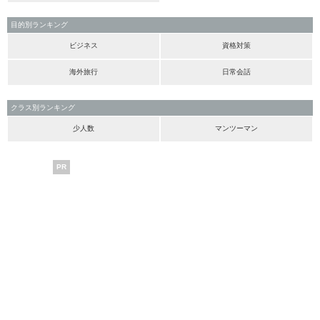
目的別ランキング
ビジネス
資格対策
海外旅行
日常会話
クラス別ランキング
少人数
マンツーマン
PR