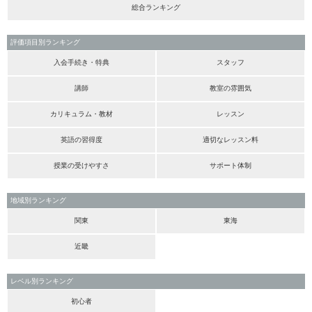
総合ランキング
評価項目別ランキング
入会手続き・特典
スタッフ
講師
教室の雰囲気
カリキュラム・教材
レッスン
英語の習得度
適切なレッスン料
授業の受けやすさ
サポート体制
地域別ランキング
関東
東海
近畿
レベル別ランキング
初心者