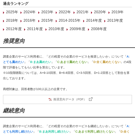
過去ランキング
2025年
2024年
2023年
2022年
2021年
2020年
2019年
2018年
2016年
2015年
2014-2015年
2014年度
2013年度
2012年度
2011年度
2010年度
2009年度
2008年度
推奨意向
調査企業のサービス利用者に、「どの程度その企業のサービスを推奨したいか」について「
A:
とても薦めたい
」「
B:まあ薦めたい
」「
C:あまり薦めたくない
」「
D:全く薦めたくない
」の4段
階で評価をしてもらい比率を算出しています。
※10段階聴取については、A=9-10回答、B=6-8回答、C=3-5回答、D=1-2回答として割合を算
出しております。
商標対象は、回答者数が100人以上の企業です。
推奨意向データ（PDF）
継続意向
調査企業のサービス利用者に、「どの程度その企業のサービスを継続したいか」について「
A:
とても利用し続けたい
」「
B:まあ利用し続けたい
」「
C:あまり利用し続けたくない
」「
D:全く