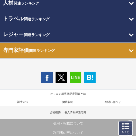
人材
関連ランキング
トラベル
関連ランキング
レジャー
関連ランキング
専門家評価
関連ランキング
オリコン顧客満足度調査とは
調査方法
掲載規約
お問い合わせ
会社概要
個人情報保護方針
引用・転載について
もくじ
利用者の声について
当サイトで公開されている情報（文字、写真、イラスト、画像データ等）及びこれらの配置・