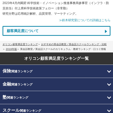
2023年4月内閣府 科学技術・イノベーション推進事務局参事官（インフラ・防
災担当）付上席科学技術政策フェロー（非常勤）
研究分野は応用統計解析、品質管理、マーケティング。
≫鈴木研究室についての詳細はこちら
顧客満足度について
オリコン顧客満足度ランキング
おすすめの英会話教室／英会話スクールランキング・比較
2019年版
英会話教室／英会話スクールのカリキュラム・教材ランキング・口コミ情報
オリコン顧客満足度
ランキング一覧
保険
関連ランキング
金融
関連ランキング
塾
関連ランキング
スクール
関連ランキング