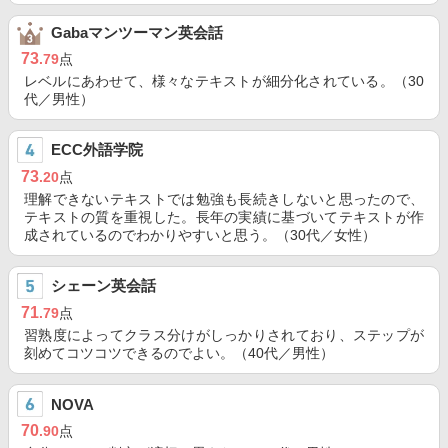
Gabaマンツーマン英会話
73
.79
点
レベルにあわせて、様々なテキストが細分化されている。（30
代／男性）
ECC外語学院
73
.20
点
理解できないテキストでは勉強も長続きしないと思ったので、
テキストの質を重視した。長年の実績に基づいてテキストが作
成されているのでわかりやすいと思う。（30代／女性）
シェーン英会話
71
.79
点
習熟度によってクラス分けがしっかりされており、ステップが
刻めてコツコツできるのでよい。（40代／男性）
NOVA
70
.90
点