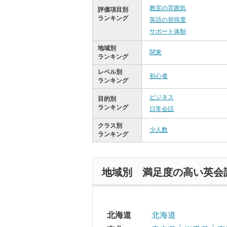
教室の雰囲気
評価項目別
ランキング
英語の習得度
サポート体制
地域別
関東
ランキング
レベル別
初心者
ランキング
ビジネス
目的別
ランキング
日常会話
クラス別
少人数
ランキング
地域別 満足度の高い英会
北海道
北海道