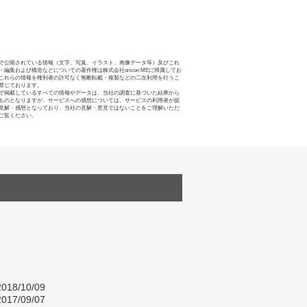
で公開されている情報（文字、写真、イラスト、画像データ等）及びこれ
・編集および構造などについての著作権は株式会社oricon MEに帰属してお
これらの情報を権利者の許可なく無断転載・複製などの二次利用を行うこ
禁じております。
で掲載しているすべての情報やデータは、当社の調査に基づいた結果から
ものとなりますが、サービスへの感想については、サービスの利用者が提
見解・感想となっており、当社の見解・意見ではないことをご理解いただ
ご覧ください。
018/10/09
017/09/07