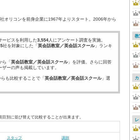
オリコンを前身企業に1967年よりスタート。2006年から
教
サービスを利用した
3,554
人にアンケート調査を実施。
25
社を対象にした「
英会話教室／英会話スクール
」ランキ
から「
英会話教室／英会話スクール
」を評価。さらに回答
ーザーの声も掲載しています。
カ
からも比較することで「
英会話教室／英会話スクール
」選
項目別に並び替えて比較することが出来ます。
レ
スタッフ
講師