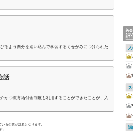
英会
評
伸びるよう自分を追い込んで学習するくせがみにつけられた
入
会話
ス
紹介かつ教育給付金制度も利用することができたことが、入
）
ている企業が対象となります。
講
す。