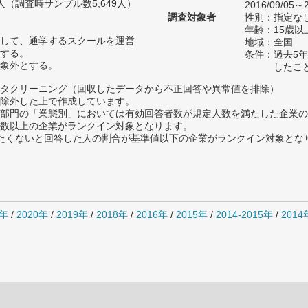
54人（調査時サンプル数5,649人）
2016/09/05～2
調査対象者
性別：指定な
年齢：15歳以
して、通学するスクールを運営
地域：全国
する。
条件：過去5
象外とする。
したこ
タクリーニング（回収したデータから不正回答や異常値を排除）
除外した上で作成しています。
部門の「業態別」においては有効回答者数が規定人数を満たした企業の
数以上の企業がランクイン対象となります。
薦めたくないと回答した人の割合が基準値以下の企業がランクイン対象とな
1年
/
2020年
/
2019年
/
2018年
/
2016年
/
2015年
/
2014-2015年
/
201