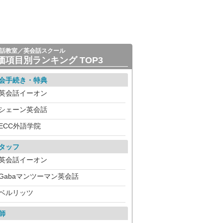
話教室／英会話スクール
価項目別ランキング TOP3
会手続き・特典
英会話イーオン
シェーン英会話
ECC外語学院
タッフ
英会話イーオン
Gabaマンツーマン英会話
ベルリッツ
師