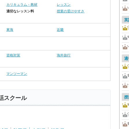
カリキュラム・教材
レッスン
適切なレッスン料
授業の受けやすさ
英
東海
近畿
資格対策
海外旅行
適
マンツーマン
授
話スクール