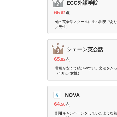
ECC外語学院
65
.62
点
他の英会話スクールに比べ割安であり
／男性）
シェーン英会話
65
.02
点
費用が安くて続けやすい。文法をき
（40代／女性）
NOVA
64
.56
点
割引キャンペーンをしていたような気