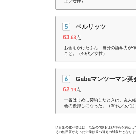
上／女性）
ベルリッツ
63
.63
点
お金をかけたぶん、自分の語学力が
こと。（40代／女性）
Gabaマンツーマン英
62
.19
点
一番はじめに契約したときは、友人
会の後押しになった。（30代／女性
項目別の並べ替えは、既定のN数および得点を満たし
その他回答があった企業は並べ替えの対象外となりま