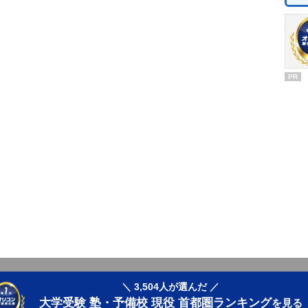
PR
＼ 3,504人が選んだ ／
大学受験 塾・予備校 現役 首都圏ランキング
を見る