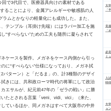
今回で3代目で、医療器具向けの素材である
大学
使用することにより、金属アレルギーや敏感肌の人
「
5グラムとかなりの軽量化にも成功した。また、
し、テンプル（耳掛け先端）にはラバー加工を施
見
「
し“すべらない”ための工夫も随所に凝らされて
必見
ミ
ネケースを製作。メガネをケース内側から引っ
のに“すべらない”仕様になっており、メガネ拭
2パターン）と「だるま」の、計3種類のデザイ
入試
ネ拭きには、共和政ローマ時代の将軍にして政治
特待
カエサルが、紀元前47年の「ゼラの戦い」に勝
とされる言葉「veni、vidi、vici」（来た、
大
けしているほか、同メガネはすべて大阪市の中井
ョン