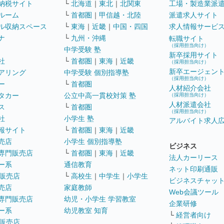
納税サイト
└
北海道
｜
東北
｜
北関東
工場・製造業派
ルーム
└
首都圏
｜
甲信越・北陸
派遣求人サイト
ル収納スペース
└
東海
｜
近畿
｜
中国・四国
求人情報サービ
ナ
└
九州・沖縄
転職サイト
（採用担当向け）
中学受験 塾
新卒採用サイト
社
└
首都圏
｜
東海
｜
近畿
（採用担当向け）
新卒エージェン
アリング
中学受験 個別指導塾
（採用担当向け）
ー
└
首都圏
人材紹介会社
タカー
公立中高一貫校対策 塾
（採用担当向け）
人材派遣会社
ス
└
首都圏
（採用担当向け）
社
小学生 塾
アルバイト求人
報サイト
└
首都圏
｜
東海
｜
近畿
売店
小学生 個別指導塾
ビジネス
専門販売店
└
首都圏
｜
東海
｜
近畿
法人カーリース
ー系
通信教育
ネット印刷通販
販売店
└
高校生
｜
中学生
｜
小学生
ビジネスチャッ
売店
家庭教師
Web会議ツール
専門販売店
幼児・小学生 学習教室
企業研修
ー系
幼児教室 知育
└
経営者向け
販売店