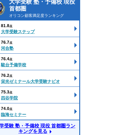
大学受験 塾・予備校 現役
首都圏
オリコン顧客満足度ランキング
81.8
点
大学受験ステップ
76.7
点
河合塾
76.4
点
駿台予備学校
76.2
点
栄光ゼミナール大学受験ナビオ
75.3
点
四谷学院
74.0
点
臨海セミナー
学受験 塾・予備校 現役 首都圏ラン
キングを見る