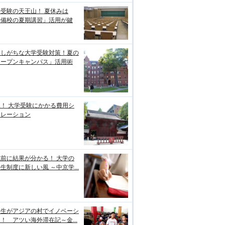
受験の天王山！ 夏休みは
予備校の夏期講習」活用が鍵
逃しがちな大学受験対策！夏の
オープンキャンパス」活用術
！ 大学受験にかかる費用シ
ュレーション
前に結果が分かる！ 大学の
生制度に新しい風 ～中京学...
学生がアジアの村でイノベーシ
！ アツい海外滞在記～金...