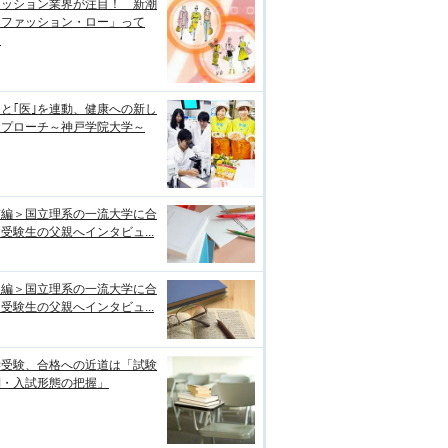
ァッション業界が注目！ 新潮
「ファッション・ロー」って
？
｣と｢医｣を連動、健康への新し
アプローチ～神戸学院大学～
前編＞国立理系の一流大学に合
受験生の父親へインタビュ...
後編＞国立理系の一流大学に合
受験生の父親へインタビュ...
学受験、合格への近道は「試験
制・入試形態の把握」