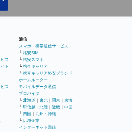
通信
ト
スマホ・携帯通信サービス
└
格安SIM
ービス
└
格安スマホ
サイト
└
携帯キャリア
└
携帯キャリア格安ブランド
ホームルーター
ービス
モバイルデータ通信
ト
プロバイダ
└
北海道
｜
東北
｜
関東
｜
東海
└
甲信越・北陸
｜
近畿
｜
中国
└
四国
｜
九州・沖縄
職
└
広域企業
インターネット回線