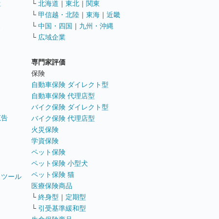
遣
└
北海道
｜
東北
｜
関東
└
甲信越・北陸
｜
東海
｜
近畿
ス
└
中国・四国
｜
九州・沖縄
└
広域企業
専門家評価
ト
保険
自動車保険 ダイレクト型
自動車保険 代理店型
バイク保険 ダイレクト型
広告
バイク保険 代理店型
火災保険
学資保険
ペット保険
ペット保険 小型犬
ペット保険 猫
トツール
医療保険商品
└
終身型
｜
定期型
└
引受基準緩和型