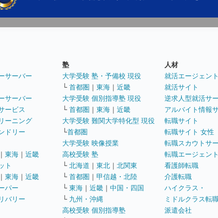
塾
人材
ーサーバー
大学受験 塾・予備校 現役
就活エージェン
└
首都圏
｜
東海
｜
近畿
就活サイト
ーサーバー
大学受験 個別指導塾 現役
逆求人型就活サ
サービス
└
首都圏
｜
東海
｜
近畿
アルバイト情報
リーニング
大学受験 難関大学特化型 現役
転職サイト
ンドリー
└
首都圏
転職サイト 女性
大学受験 映像授業
転職スカウトサ
｜
東海
｜
近畿
高校受験 塾
転職エージェン
ット
└
北海道
｜
東北
｜
北関東
看護師転職
｜
東海
｜
近畿
└
首都圏
｜
甲信越・北陸
介護転職
ーパー
└
東海
｜
近畿
｜
中国・四国
ハイクラス・
リバリー
└
九州・沖縄
ミドルクラス転
高校受験 個別指導塾
派遣会社