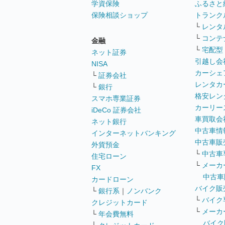
学資保険
ふるさと
保険相談ショップ
トランク
└
レンタ
└
コンテ
金融
└
宅配型
ネット証券
引越し会
NISA
カーシェ
└
証券会社
レンタカ
└
銀行
格安レン
スマホ専業証券
カーリー
iDeCo 証券会社
車買取会
ネット銀行
中古車情
インターネットバンキング
中古車販
外貨預金
└
中古車
住宅ローン
└
メーカ
FX
中古車
カードローン
バイク販
└
銀行系
｜
ノンバンク
└
バイク
クレジットカード
└
メーカ
└
年会費無料
バイク