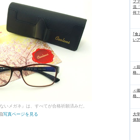
フ
流
何
｢食
い
＜
格、
＜
格、
らないメガネ』は、すべてが合格祈願済みだ。
写真ページを見る
大
体