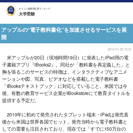
オリコン顧客満足度ランキング
大学受験
アップルの“電子教科書化”を加速させるサービスを展
開
2012-01-23 15:21
米アップルが20日（現地時間19日）に発表したiPad用の電
子書籍アプリ『iBooks2』。同社が「教科書を再定義した」と
胸を張るこのサービスの特徴は、インタラクティブなアニメ
ーションや図、写真、ビデオなどを搭載した電子教科書
「iBooksテキストブック」に対応していること。米国では今
後、有数の教育サービス企業がiBookstoreにて教育タイトルを
提供する予定だ。
2010年に初めて発売されたタブレット端末・iPadは発売直
後から米国は世界各国でヒット。発売当時から電子教科書と
しての需要も注目されており、現在では「すでに150万台の