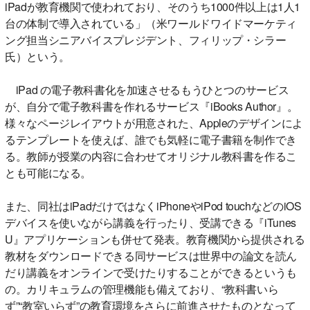
iPadが教育機関で使われており、そのうち1000件以上は1人1
台の体制で導入されている」（米ワールドワイドマーケティ
ング担当シニアバイスプレジデント、フィリップ・シラー
氏）という。
iPad の電子教科書化を加速させるもうひとつのサービス
が、自分で電子教科書を作れるサービス『iBooks Author』。
様々なページレイアウトが用意された、Appleのデザインによ
るテンプレートを使えば、誰でも気軽に電子書籍を制作でき
る。教師が授業の内容に合わせてオリジナル教科書を作るこ
とも可能になる。
また、同社はiPadだけではなくiPhoneやiPod touchなどのiOS
デバイスを使いながら講義を行ったり、受講できる『iTunes
U』アプリケーションも併せて発表。教育機関から提供される
教材をダウンロードできる同サービスは世界中の論文を読ん
だり講義をオンラインで受けたりすることができるというも
の。カリキュラムの管理機能も備えており、“教科書いら
ず”“教室いらず”の教育環境をさらに前進させたものとなって