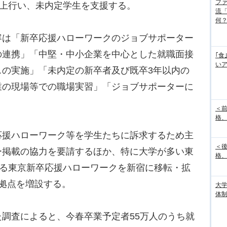
フ
以上行い、未内定学生を支援する。
流
何
は「新卒応援ハローワークのジョブサポーター
の連携」「中堅・中小企業を中心とした就職面接
｢食
い
スの実施」「未内定の新卒者及び既卒3年以内の
業の現場等での職場実習」「ジョブサポーターに
。
＜
格、
応援ハローワーク等を学生たちに訴求するため主
＜
ー掲載の協力を要請するほか、特に大学が多い東
格、
ある東京新卒応援ハローワークを新宿に移転・拡
拠点を増設する。
大
体
調査によると、今春卒業予定者55万人のうち就