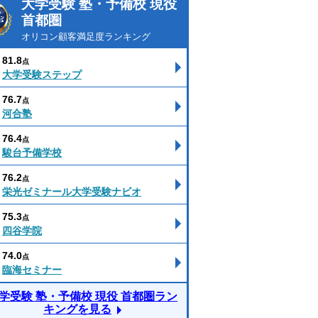
大学受験 塾・予備校 現役
首都圏
オリコン顧客満足度ランキング
81.8
点
大学受験ステップ
76.7
点
河合塾
76.4
点
駿台予備学校
76.2
点
栄光ゼミナール大学受験ナビオ
75.3
点
四谷学院
74.0
点
臨海セミナー
学受験 塾・予備校 現役 首都圏ラン
キングを見る