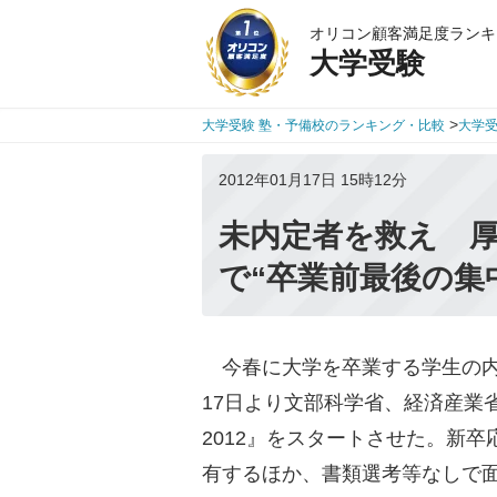
オリコン顧客満足度ランキ
大学受験
>
大学受験 塾・予備校のランキング・比較
大学
2012年01月17日 15時12分
未内定者を救え 
で“卒業前最後の集
今春に大学を卒業する学生の内定
17日より文部科学省、経済産業
2012』をスタートさせた。新
有するほか、書類選考等なしで