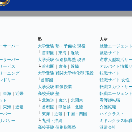
塾
人材
ーサーバー
大学受験 塾・予備校 現役
就活エージェン
└
首都圏
｜
東海
｜
近畿
就活サイト
ーサーバー
大学受験 個別指導塾 現役
逆求人型就活サ
サービス
└
首都圏
｜
東海
｜
近畿
アルバイト情報
リーニング
大学受験 難関大学特化型 現役
転職サイト
ンドリー
└
首都圏
転職サイト 女性
大学受験 映像授業
転職スカウトサ
｜
東海
｜
近畿
高校受験 塾
転職エージェン
ット
└
北海道
｜
東北
｜
北関東
看護師転職
｜
東海
｜
近畿
└
首都圏
｜
甲信越・北陸
介護転職
ーパー
└
東海
｜
近畿
｜
中国・四国
ハイクラス・
リバリー
└
九州・沖縄
ミドルクラス転
高校受験 個別指導塾
派遣会社