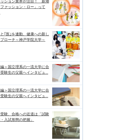
ァッション業界が注目！ 新潮
「ファッション・ロー」って
？
｣と｢医｣を連動、健康への新し
アプローチ～神戸学院大学～
前編＞国立理系の一流大学に合
受験生の父親へインタビュ...
後編＞国立理系の一流大学に合
受験生の父親へインタビュ...
学受験、合格への近道は「試験
制・入試形態の把握」