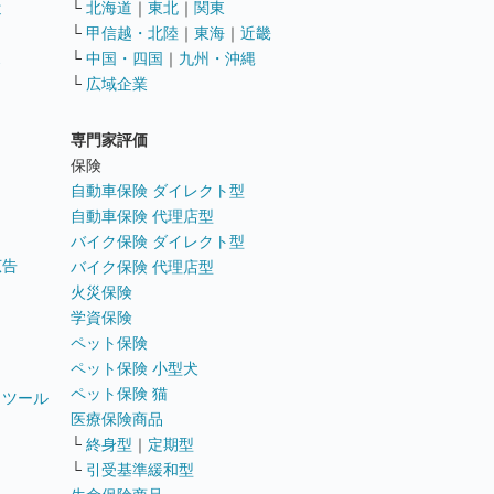
遣
└
北海道
｜
東北
｜
関東
└
甲信越・北陸
｜
東海
｜
近畿
ス
└
中国・四国
｜
九州・沖縄
└
広域企業
専門家評価
ト
保険
自動車保険 ダイレクト型
自動車保険 代理店型
バイク保険 ダイレクト型
広告
バイク保険 代理店型
火災保険
学資保険
ペット保険
ペット保険 小型犬
ペット保険 猫
トツール
医療保険商品
└
終身型
｜
定期型
└
引受基準緩和型