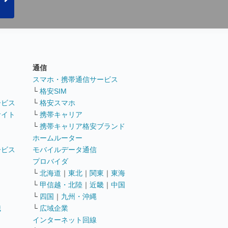
通信
ト
スマホ・携帯通信サービス
└
格安SIM
ービス
└
格安スマホ
サイト
└
携帯キャリア
└
携帯キャリア格安ブランド
ホームルーター
ービス
モバイルデータ通信
ト
プロバイダ
└
北海道
｜
東北
｜
関東
｜
東海
└
甲信越・北陸
｜
近畿
｜
中国
└
四国
｜
九州・沖縄
職
└
広域企業
インターネット回線