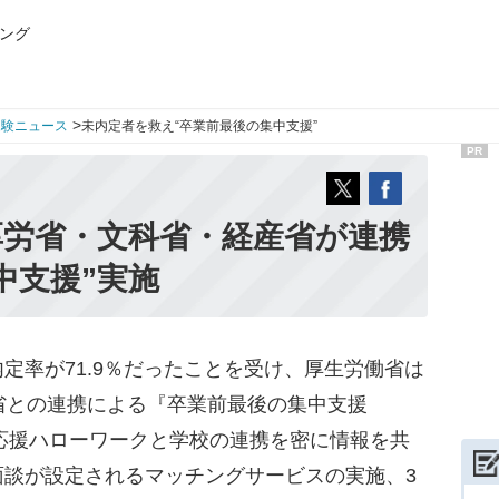
ング
>
受験ニュース
未内定者を救え“卒業前最後の集中支援”
PR
厚労省・文科省・経産省が連携
中支援”実施
率が71.9％だったことを受け、厚生労働省は
省との連携による『卒業前最後の集中支援
卒応援ハローワークと学校の連携を密に情報を共
面談が設定されるマッチングサービスの実施、3