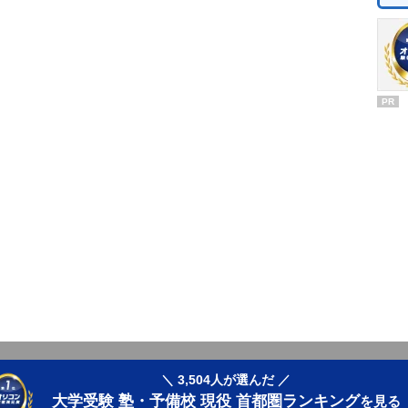
PR
＼ 3,504人が選んだ ／
大学受験 塾・予備校 現役 首都圏ランキング
を見る