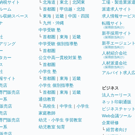
納税サイト
└
北海道
｜
東北
｜
北関東
工場・製造業派
ルーム
└
首都圏
｜
甲信越・北陸
派遣求人サイト
ル収納スペース
└
東海
｜
近畿
｜
中国・四国
求人情報サービ
ナ
└
九州・沖縄
転職サイト
（採用担当向け）
中学受験 塾
新卒採用サイト
社
└
首都圏
｜
東海
｜
近畿
（採用担当向け）
新卒エージェン
アリング
中学受験 個別指導塾
（採用担当向け）
ー
└
首都圏
人材紹介会社
タカー
公立中高一貫校対策 塾
（採用担当向け）
人材派遣会社
ス
└
首都圏
（採用担当向け）
社
小学生 塾
アルバイト求人
報サイト
└
首都圏
｜
東海
｜
近畿
売店
小学生 個別指導塾
ビジネス
専門販売店
└
首都圏
｜
東海
｜
近畿
法人カーリース
ー系
通信教育
ネット印刷通販
販売店
└
高校生
｜
中学生
｜
小学生
ビジネスチャッ
売店
家庭教師
Web会議ツール
専門販売店
幼児・小学生 学習教室
企業研修
ー系
幼児教室 知育
└
経営者向け
販売店