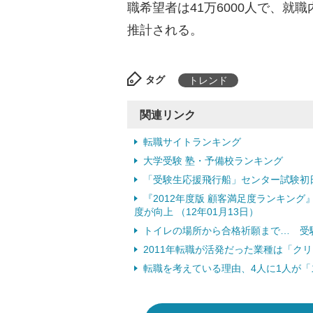
職希望者は41万6000人で、就職内
推計される。
タグ
トレンド
関連リンク
転職サイトランキング
大学受験 塾・予備校ランキング
「受験生応援飛行船」センター試験初日に
『2012年度版 顧客満足度ランキン
度が向上 （12年01月13日）
トイレの場所から合格祈願まで… 受験生
2011年転職が活発だった業種は「クリ
転職を考えている理由、4人に1人が「ス