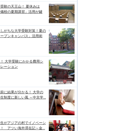
受験の天王山！ 夏休みは
予備校の夏期講習」活用が鍵
逃しがちな大学受験対策！夏の
オープンキャンパス」活用術
！ 大学受験にかかる費用シ
ュレーション
前に結果が分かる！ 大学の
生制度に新しい風 ～中京学...
学生がアジアの村でイノベーシ
！ アツい海外滞在記～金...