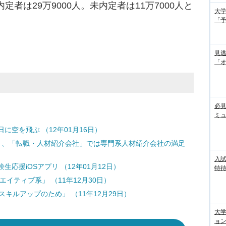
定者は29万9000人。未内定者は11万7000人と
大学
「
見
「
必見
ミ
空を飛ぶ （12年01月16日）
グ』、「転職・人材紹介会社」では専門系人材紹介会社の満足
入試
応援iOSアプリ （12年01月12日）
特待
エイティブ系」 （11年12月30日）
キルアップのため」 （11年12月29日）
大
ョン