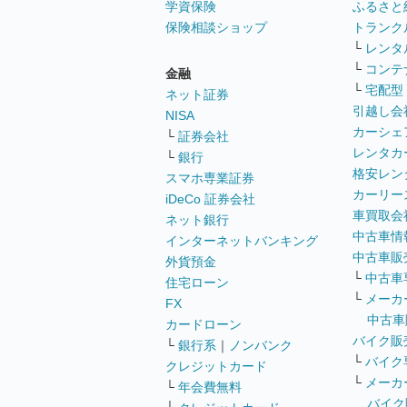
学資保険
ふるさと
保険相談ショップ
トランク
└
レンタ
└
コンテ
金融
└
宅配型
ネット証券
引越し会
NISA
カーシェ
└
証券会社
レンタカ
└
銀行
格安レン
スマホ専業証券
カーリー
iDeCo 証券会社
車買取会
ネット銀行
中古車情
インターネットバンキング
中古車販
外貨預金
└
中古車
住宅ローン
└
メーカ
FX
中古車
カードローン
バイク販
└
銀行系
｜
ノンバンク
└
バイク
クレジットカード
└
メーカ
└
年会費無料
バイク