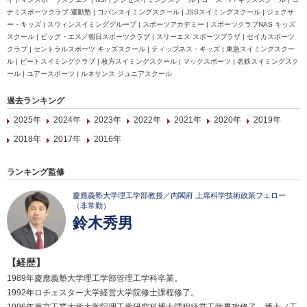
ナミスポーツクラブ 運動塾 | コパンスイミングスクール | JSSスイミングスクール | ジェクサ
ー・キッズ | スウィンスイミンググループ | スポーツアカデミー | スポーツクラブNAS キッズ
スクール | ビッグ・エス／朝日スポーツクラブ | スリーエス スポーツプラザ | セイカスポーツ
クラブ | セントラルスポーツ キッズスクール | ティップネス・キッズ | 東急スイミングスクー
ル | ビートスイミングクラブ | 枚方スイミングスクール | マックスポーツ | 名鉄スイミングスク
ール | ユアースポーツ | ルネサンス ジュニアスクール
過去ランキング
2025年
2024年
2023年
2022年
2021年
2020年
2019年
2018年
2017年
2016年
ランキング監修
慶應義塾大学理工学部教授／内閣府 上席科学技術政策フェロー
（非常勤）
鈴木秀男
【経歴】
1989年慶應義塾大学理工学部管理工学科卒業。
1992年ロチェスター大学経営大学院修士課程修了。
1996年東京工業大学大学院理工学研究科博士課程経営工学専攻修了。博士（工