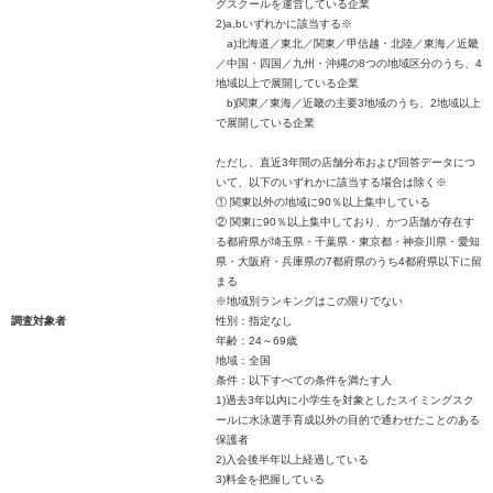
グスクールを運営している企業
2)a,bいずれかに該当する※
a)北海道／東北／関東／甲信越・北陸／東海／近畿
／中国・四国／九州・沖縄の8つの地域区分のうち、4
地域以上で展開している企業
b)関東／東海／近畿の主要3地域のうち、2地域以上
で展開している企業
ただし、直近3年間の店舗分布および回答データにつ
いて、以下のいずれかに該当する場合は除く※
① 関東以外の地域に90％以上集中している
② 関東に90％以上集中しており、かつ店舗が存在す
る都府県が埼玉県・千葉県・東京都・神奈川県・愛知
県・大阪府・兵庫県の7都府県のうち4都府県以下に留
まる
※地域別ランキングはこの限りでない
調査対象者
性別：指定なし
年齢：24～69歳
地域：全国
条件：以下すべての条件を満たす人
1)過去3年以内に小学生を対象としたスイミングスク
ールに水泳選手育成以外の目的で通わせたことのある
保護者
2)入会後半年以上経過している
3)料金を把握している