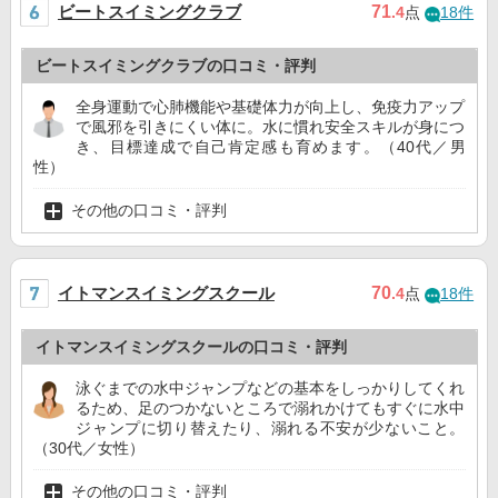
ビートスイミングクラブ
71
.4
点
18件
ビートスイミングクラブの口コミ・評判
全身運動で心肺機能や基礎体力が向上し、免疫力アップ
で風邪を引きにくい体に。水に慣れ安全スキルが身につ
き、目標達成で自己肯定感も育めます。（40代／男
性）
その他の口コミ・評判
イトマンスイミングスクール
70
.4
点
18件
イトマンスイミングスクールの口コミ・評判
泳ぐまでの水中ジャンプなどの基本をしっかりしてくれ
るため、足のつかないところで溺れかけてもすぐに水中
ジャンプに切り替えたり、溺れる不安が少ないこと。
（30代／女性）
その他の口コミ・評判