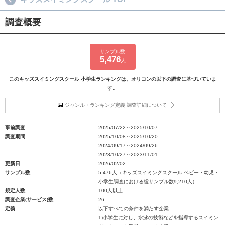
調査概要
サンプル数
5,476
人
このキッズスイミングスクール 小学生ランキングは、オリコンの以下の調査に基づいていま
す。
ジャンル・ランキング定義 調査詳細について
事前調査
2025/07/22～2025/10/07
調査期間
2025/10/08～2025/10/20
2024/09/17～2024/09/26
2023/10/27～2023/11/01
更新日
2026/02/02
サンプル数
5,476人（キッズスイミングスクール ベビー・幼児・
小学生調査における総サンプル数9,210人）
規定人数
100人以上
調査企業(サービス)数
26
定義
以下すべての条件を満たす企業
1)小学生に対し、水泳の技術などを指導するスイミン