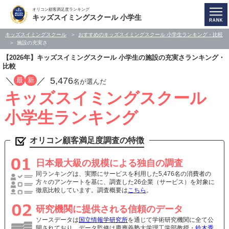
オリコン顧客満足度ランキング
キッズスイミングスクール 小学生
キッズスイミングスクール
おすすめのキッズスイミングスクール 小学生ランキング・比較
施設の充実さ
【2026年】キッズスイミングスクール 小学生の施設の充実さランキング・
比較
／
／
5,476
最
新
名が選んだ
キッズスイミングスクール
小学生ランキング
オリコン顧客満足度調査の特徴
日本最大級の規模による独自の調査
同ランキングは、実際にサービスを利用した5,476名の消費者の
方々のアンケートを基に、調査した26企業（サービス）を対象に
徹底比較しています。調査概要は
こちら
。
研究機関に提供される信頼のデータ
ソースデータは
国立情報学研究所
を通じて学術研究機関に全て公
開されており、データ監修は慶應義塾大学理工学部教授・
鈴木秀