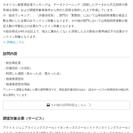
※オリコン顧客満足度ランキングは、データクリーニング（回収したデータから不正回答や異
常値を排除）および調査対象者条件から外れた回答を除外した上で作成しています。
※「総合ランキング」、「評価項目別」、部門の「業態別」においては有効回答者数が規定人
数を満たした企業のみランクイン対象となります。その他の部門においては有効回答者数が規
定人数の半数以上の企業がランクイン対象となります。
※総合得点が60.0点以上で、他人に薦めたくないと回答した人の割合が基準値以下の企業がラ
ンクイン対象となります。
≫ 詳細はこちら
設問内容
・総合満足度
・評価項目（小項目）
・利用した感想（良かった点・悪かった点）
・他者推奨意向
・他者推奨意向理由
アンケート調査を実施した際の質問事項です。満足度評価項目のほか、該当サービスの利用状況や検討内
容を質問しています。
その他の設問内容はこちら
調査対象企業（サービス）
アクトス ジュニアスイミングスクール | イオンキッズスクール | イトマンスイミングスクール |
イトマンスポーツスクエア | NSI | グンゼスイミングスクール | コ・ス・パ キッズスクール | コ