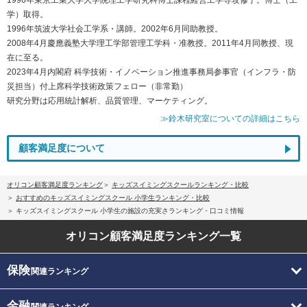
学）取得。
1996年筑波大学社会工学系・講師。2002年6月同助教授。
2008年4月慶應義塾大学理工学部管理工学科・准教授。2011年4月同教授、現
在に至る。
2023年4月内閣府 科学技術・イノベーション推進事務局参事官（インフラ・防
災担当）付上席科学技術政策フェロー（非常勤）
研究分野は応用統計解析、品質管理、マーケティング。
≫鈴木研究室についての詳細はこちら
顧客満足度について
オリコン顧客満足度ランキング
キッズスイミングスクールランキング・比較
おすすめのキッズスイミングスクール 小学生ランキング・比較
キッズスイミングスクール 小学生の施設の充実さランキング・口コミ情報
オリコン顧客満足度
ランキング一覧
保険
関連ランキング
金融
関連ランキング