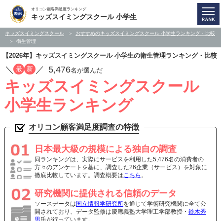
オリコン顧客満足度ランキング
キッズスイミングスクール 小学生
キッズスイミングスクール
おすすめのキッズスイミングスクール 小学生ランキング・比較
衛生管理
【2026年】キッズスイミングスクール 小学生の衛生管理ランキング・比較
／
／
5,476
最
新
名が選んだ
キッズスイミングスクール
小学生ランキング
オリコン顧客満足度調査の特徴
日本最大級の規模による独自の調査
同ランキングは、実際にサービスを利用した5,476名の消費者の
方々のアンケートを基に、調査した26企業（サービス）を対象に
徹底比較しています。調査概要は
こちら
。
研究機関に提供される信頼のデータ
ソースデータは
国立情報学研究所
を通じて学術研究機関に全て公
開されており、データ監修は慶應義塾大学理工学部教授・
鈴木秀
男
氏が行っています。