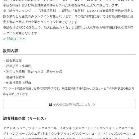
常値を排除）および調査対象者条件から外れた回答を除外した上で作成しています。
※「総合ランキング」、「評価項目別」、部門の「業態別」においては有効回答者数が規定人
数を満たした企業のみランクイン対象となります。その他の部門においては有効回答者数が規
定人数の半数以上の企業がランクイン対象となります。
※総合得点が60.0点以上で、他人に薦めたくないと回答した人の割合が基準値以下の企業がラ
ンクイン対象となります。
≫ 詳細はこちら
設問内容
・総合満足度
・評価項目（小項目）
・利用した感想（良かった点・悪かった点）
・他者推奨意向
・他者推奨意向理由
アンケート調査を実施した際の質問事項です。満足度評価項目のほか、該当サービスの利用状況や検討内
容を質問しています。
その他の設問内容はこちら
調査対象企業（サービス）
アクトス ジュニアスイミングスクール | イオンキッズスクール | イトマンスイミングスクール |
イトマンスポーツスクエア | NSI | グンゼスイミングスクール | コ・ス・パ キッズスクール | コ