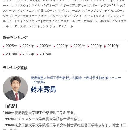
ナミスポーツクラブ 運動塾 | コパンスイミングスクール | JSSスイミングスクール | ジェクサ
ー・キッズ | スウィンスイミンググループ | スポーツアカデミー | スポーツクラブNAS キッズ
スクール | ビッグ・エス／朝日スポーツクラブ | スリーエス スポーツプラザ | セイカスポーツ
クラブ | セントラルスポーツ キッズスクール | ティップネス・キッズ | 東急スイミングスクー
ル | ビートスイミングクラブ | 枚方スイミングスクール | マックスポーツ | 名鉄スイミングスク
ール | ユアースポーツ | ルネサンス ジュニアスクール
過去ランキング
2025年
2024年
2023年
2022年
2021年
2020年
2019年
2018年
2017年
2016年
ランキング監修
慶應義塾大学理工学部教授／内閣府 上席科学技術政策フェロー
（非常勤）
鈴木秀男
【経歴】
1989年慶應義塾大学理工学部管理工学科卒業。
1992年ロチェスター大学経営大学院修士課程修了。
1996年東京工業大学大学院理工学研究科博士課程経営工学専攻修了。博士（工