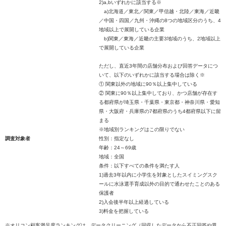
2)a,bいずれかに該当する※
a)北海道／東北／関東／甲信越・北陸／東海／近畿
／中国・四国／九州・沖縄の8つの地域区分のうち、4
地域以上で展開している企業
b)関東／東海／近畿の主要3地域のうち、2地域以上
で展開している企業
ただし、直近3年間の店舗分布および回答データにつ
いて、以下のいずれかに該当する場合は除く※
① 関東以外の地域に90％以上集中している
② 関東に90％以上集中しており、かつ店舗が存在す
る都府県が埼玉県・千葉県・東京都・神奈川県・愛知
県・大阪府・兵庫県の7都府県のうち4都府県以下に留
まる
※地域別ランキングはこの限りでない
調査対象者
性別：指定なし
年齢：24～69歳
地域：全国
条件：以下すべての条件を満たす人
1)過去3年以内に小学生を対象としたスイミングスク
ールに水泳選手育成以外の目的で通わせたことのある
保護者
2)入会後半年以上経過している
3)料金を把握している
※オリコン顧客満足度ランキングは、データクリーニング（回収したデータから不正回答や異