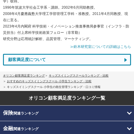
学）取得。
1996年筑波大学社会工学系・講師。2002年6月同助教授。
2008年4月慶應義塾大学理工学部管理工学科・准教授。2011年4月同教授、現
在に至る。
2023年4月内閣府 科学技術・イノベーション推進事務局参事官（インフラ・防
災担当）付上席科学技術政策フェロー（非常勤）
研究分野は応用統計解析、品質管理、マーケティング。
≫鈴木研究室についての詳細はこちら
顧客満足度について
オリコン顧客満足度ランキング
キッズスイミングスクールランキング・比較
おすすめのキッズスイミングスクール 小学生ランキング・比較
キッズスイミングスクール 小学生の衛生管理ランキング・口コミ情報
オリコン顧客満足度
ランキング一覧
保険
関連ランキング
金融
関連ランキング