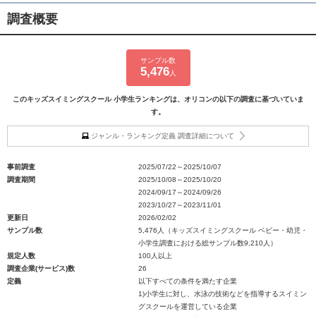
調査概要
サンプル数
5,476
人
このキッズスイミングスクール 小学生ランキングは、オリコンの以下の調査に基づいていま
す。
ジャンル・ランキング定義 調査詳細について
事前調査
2025/07/22～2025/10/07
調査期間
2025/10/08～2025/10/20
2024/09/17～2024/09/26
2023/10/27～2023/11/01
更新日
2026/02/02
サンプル数
5,476人（キッズスイミングスクール ベビー・幼児・
小学生調査における総サンプル数9,210人）
規定人数
100人以上
調査企業(サービス)数
26
定義
以下すべての条件を満たす企業
1)小学生に対し、水泳の技術などを指導するスイミン
グスクールを運営している企業