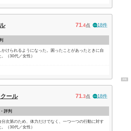
71
ル
18件
.4
点
判
しかけられるようになった。困ったことがあったときに自
。（30代／女性）
PR
71
スクール
18件
.3
点
・評判
自分次第のため、体力だけでなく、一つ一つの行動に対す
。（30代／女性）