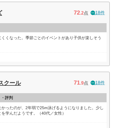
72
ズ
18件
.2
点
にくくなった。季節ごとのイベントがあり子供が楽しそう
71
スクール
18件
.9
点
ミ・評判
かったのが、2年弱で25m泳げるようになりました。少し
を学んだようです。（40代／女性）