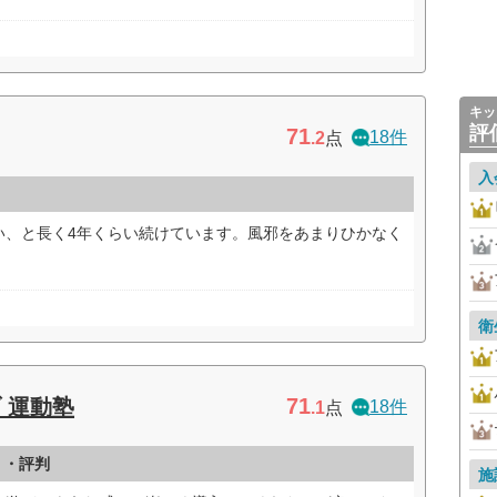
キッ
評
71
18件
.2
点
入
い、と長く4年くらい続けています。風邪をあまりひかなく
衛
71
 運動塾
18件
.1
点
ミ・評判
施