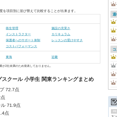
足度を項目別に並び替えて比較することが出来ます。
通
衛生管理
施設の充実さ
インストラクター
カリキュラム
保護者へのサポート体制
レッスンの受けやすさ
コストパフォーマンス
コ
東海
近畿
業が2社未満のため発表しておりません。
スクール 小学生 関東ランキングまとめ
 72.7点
2点
 71.9点
.4点
ス