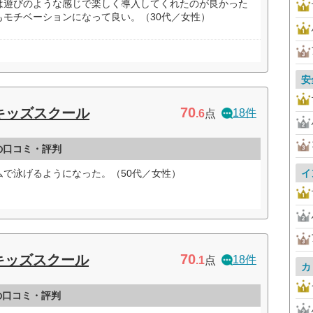
は遊びのような感じで楽しく導入してくれたのが良かった
もモチベーションになって良い。（30代／女性）
安
70
 キッズスクール
18件
.6
点
の口コミ・評判
で泳げるようになった。（50代／女性）
イ
70
キッズスクール
18件
.1
点
カ
の口コミ・評判