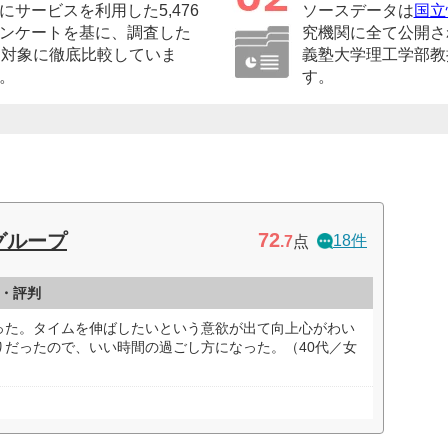
サービスを利用した5,476
ソースデータは
国立
ンケートを基に、調査した
究機関に全て公開さ
を対象に徹底比較していま
義塾大学理工学部教
。
す。
72
グループ
18件
.7
点
・評判
った。タイムを伸ばしたいという意欲が出て向上心がわい
りだったので、いい時間の過ごし方になった。（40代／女