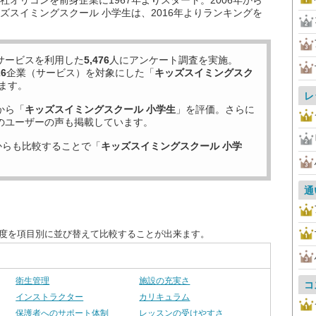
オリコンを前身企業に1967年よりスタート。2006年から
ズスイミングスクール 小学生は、2016年よりランキングを
サービスを利用した
5,476
人にアンケート調査を実施。
26
企業（サービス）を対象にした「
キッズスイミングスク
ます。
レ
から「
キッズスイミングスクール 小学生
」を評価。さらに
のユーザーの声も掲載しています。
からも比較することで「
キッズスイミングスクール 小学
通
足度を項目別に並び替えて比較することが出来ます。
衛生管理
施設の充実さ
コ
インストラクター
カリキュラム
保護者へのサポート体制
レッスンの受けやすさ