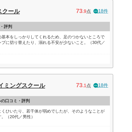
73
スクール
18件
.9
点
・評判
の基本をしっかりしてくれるため、足のつかないところで
ンプに切り替えたり、溺れる不安が少ないこと。（30代／
73
イミングスクール
18件
.1
点
ルの口コミ・評判
よくひいたり、若干体が弱めでしたが、そのようなことが
。（20代／男性）