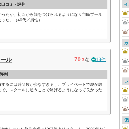
の口コミ・評判
イ
かったが、初回から顔をつけられるようになり市民プール
った。（40代／男性）
カ
70
クール
18件
.3
点
評判
レ
得するには時間数が少なすぎるし、プライベートで親が教
ので、スクールに通うことで泳げるようになって良かった
保