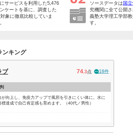
サービスを利用した5,476
ソースデータは
国立
ンケートを基に、調査した
究機関に全て公開さ
を対象に徹底比較していま
義塾大学理工学部教
。
す。
ランキング
74
ラブ
18件
.3
点
判
力が向上し、免疫力アップで風邪を引きにくい体に。水に
目標達成で自己肯定感も育めます。（40代／男性）