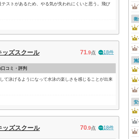
級テストがあるため、やる気が失われにくいと思う。飛び
）
衛
71
キッズスクール
18件
.9
点
施
の口コミ・評判
得して泳げるようになって水泳の楽しさを感じることが出来
安
70
 キッズスクール
18件
.9
点