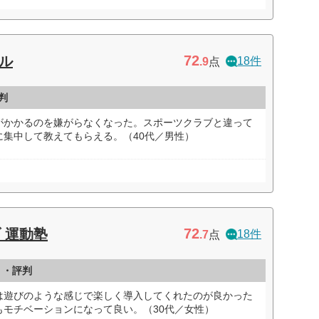
72
ル
18件
.9
点
判
がかかるのを嫌がらなくなった。スポーツクラブと違って
に集中して教えてもらえる。（40代／男性）
72
 運動塾
18件
.7
点
ミ・評判
は遊びのような感じで楽しく導入してくれたのが良かった
もモチベーションになって良い。（30代／女性）