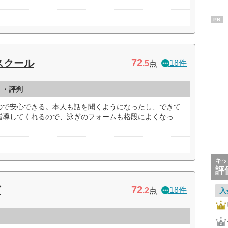
PR
72
スクール
18件
.5
点
ミ・評判
ので安心できる。本人も話を聞くようになったし、できて
指導してくれるので、泳ぎのフォームも格段によくなっ
キッ
評
72
ズ
18件
.2
点
入