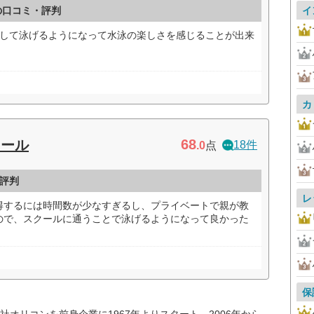
の口コミ・評判
イ
得して泳げるようになって水泳の楽しさを感じることが出来
カ
68
クール
18件
.0
点
評判
レ
得するには時間数が少なすぎるし、プライベートで親が教
ので、スクールに通うことで泳げるようになって良かった
保