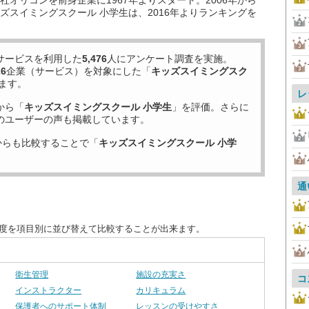
オリコンを前身企業に1967年よりスタート。2006年から
ズスイミングスクール 小学生は、2016年よりランキングを
サービスを利用した
5,476
人にアンケート調査を実施。
26
企業（サービス）を対象にした「
キッズスイミングスク
ます。
レ
から「
キッズスイミングスクール 小学生
」を評価。さらに
のユーザーの声も掲載しています。
からも比較することで「
キッズスイミングスクール 小学
通
足度を項目別に並び替えて比較することが出来ます。
衛生管理
施設の充実さ
コ
インストラクター
カリキュラム
保護者へのサポート体制
レッスンの受けやすさ