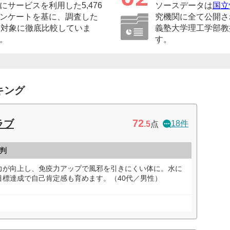
サービスを利用した5,476
ソースデータは
国立
ンケートを基に、調査した
究機関に全て公開さ
を対象に徹底比較していま
義塾大学理工学部教
。
す。
キング
72
ラブ
18件
.5
点
判
力が向上し、免疫力アップで風邪を引きにくい体に。水に
目標達成で自己肯定感も育めます。（40代／男性）