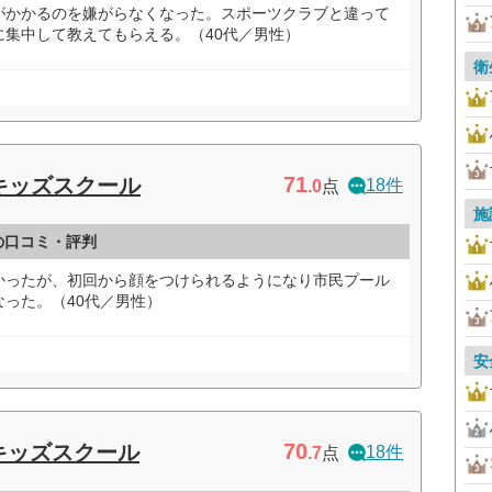
がかかるのを嫌がらなくなった。スポーツクラブと違って
に集中して教えてもらえる。（40代／男性）
衛
71
 キッズスクール
18件
.0
点
施
の口コミ・評判
かったが、初回から顔をつけられるようになり市民プール
った。（40代／男性）
安
70
キッズスクール
18件
.7
点