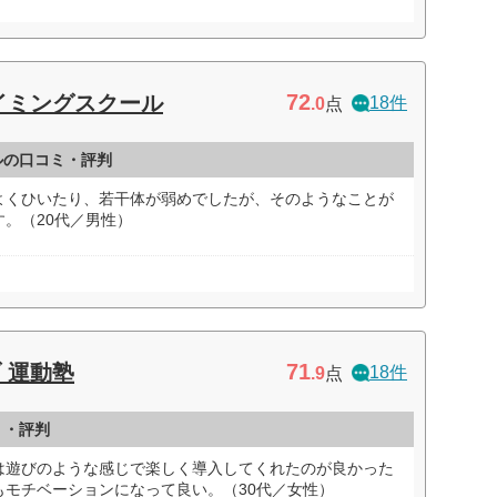
72
イミングスクール
18件
.0
点
ルの口コミ・評判
よくひいたり、若干体が弱めでしたが、そのようなことが
。（20代／男性）
71
 運動塾
18件
.9
点
ミ・評判
は遊びのような感じで楽しく導入してくれたのが良かった
もモチベーションになって良い。（30代／女性）