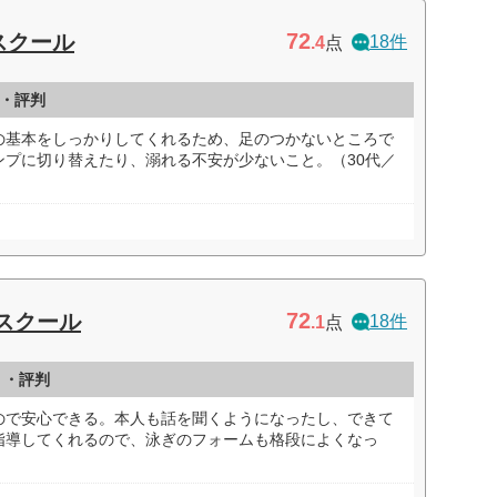
72
スクール
18件
.4
点
・評判
の基本をしっかりしてくれるため、足のつかないところで
ンプに切り替えたり、溺れる不安が少ないこと。（30代／
72
スクール
18件
.1
点
ミ・評判
ので安心できる。本人も話を聞くようになったし、できて
指導してくれるので、泳ぎのフォームも格段によくなっ