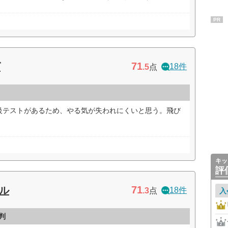
PR
71
ズ
18件
.5
点
級テストがあるため、やる気が失われにくいと思う。飛び
）
キッ
評
71
ル
18件
.3
点
入
判