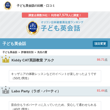
子ども英会話の比較・口コミ
7,579
調査企業数35社！ 利用者
人に調査！
子ども英会話
項目変更
子ども英会話 ＞ 評価項目別 ＞ 先生の質
86.71
点
Kiddy CAT英語教室 アルク
キッザニアの体験レッスンなどのイベントが楽しかったようです
（50代 /男性）
81.44
点
Labo Party（ラボ・パーティ）
昔自分もラボパーティに入っていたため、安心して通わせられる
（40代 /男性）