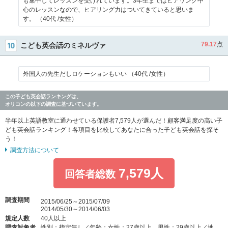
も集中してレッスンを受けれています。3年生まではヒアリング中
心のレッスンなので、ヒアリング力はついてきていると思いま
す。 （40代 /女性）
79.17
点
こども英会話のミネルヴァ
外国人の先生だしロケーションもいい （40代 /女性）
この子ども英会話ランキングは、
オリコンの以下の調査に基づいています。
半年以上英語教室に通わせている保護者7,579人が選んだ！顧客満足度の高い子
ども英会話ランキング！各項目を比較してあなたに合った子ども英会話を探そ
う！
調査方法について
7,579人
回答者総数
調査期間
2015/06/25～2015/07/09
2014/05/30～2014/06/03
規定人数
40人以上
調査対象者
性別：指定無し／年齢：女性：27歳以上、男性：29歳以上／地