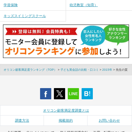
学資保険
幼児教室（知育）
キッズスイミングスクール
オリコン顧客満足度ランキング（TOP）
>
子ども英会話の比較・口コミ
>
2015年
> 先生の質
オリコン顧客満足度調査とは
調査方法
掲載規約
お問い合わせ