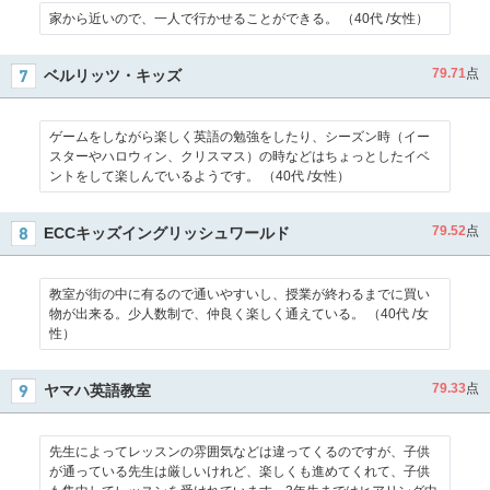
家から近いので、一人で行かせることができる。 （40代 /女性）
79.71
点
ベルリッツ・キッズ
ゲームをしながら楽しく英語の勉強をしたり、シーズン時（イー
スターやハロウィン、クリスマス）の時などはちょっとしたイベ
ントをして楽しんでいるようです。 （40代 /女性）
79.52
点
ECCキッズイングリッシュワールド
教室が街の中に有るので通いやすいし、授業が終わるまでに買い
物が出来る。少人数制で、仲良く楽しく通えている。 （40代 /女
性）
79.33
点
ヤマハ英語教室
先生によってレッスンの雰囲気などは違ってくるのですが、子供
が通っている先生は厳しいけれど、楽しくも進めてくれて、子供