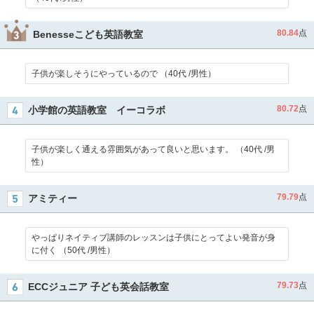
80.84
点
Benesseこども英語教室
子供が楽しそうにやっているので （40代 /男性）
80.72
点
小学館の英語教室 イーコラボ
子供が楽しく通える雰囲気があって良いと思います。 （40代 /男
性）
79.79
点
アミティー
やっぱりネイティブ講師のレッスンは子供にとってよい発音が身
に付く （50代 /男性）
79.73
点
ECCジュニア 子ども英会話教室