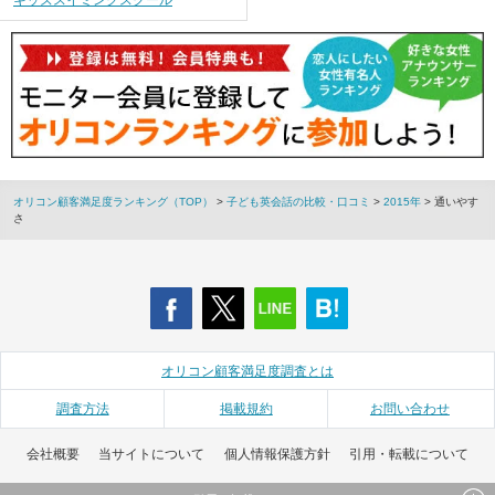
キッズスイミングスクール
オリコン顧客満足度ランキング（TOP）
>
子ども英会話の比較・口コミ
>
2015年
> 通いやす
さ
オリコン顧客満足度調査とは
調査方法
掲載規約
お問い合わせ
会社概要
当サイトについて
個人情報保護方針
引用・転載について