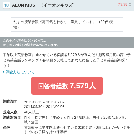
75.58
点
AEON KIDS （イーオンキッズ）
たまの授業参観で雰囲気もわかり、満足している。 （30代 /男
性）
この子ども英会話ランキングは、
オリコンの以下の調査に基づいています。
半年以上英語教室に通わせている保護者7,579人が選んだ！顧客満足度の高い子
ども英会話ランキング！各項目を比較してあなたに合った子ども英会話を探そ
う！
調査方法について
7,579人
回答者総数
調査期間
2015/06/25～2015/07/09
2014/05/30～2014/06/03
規定人数
40人以上
調査対象者
性別：指定無し／年齢：女性：27歳以上、男性：29歳以上／地
域：全国
条件
英語教室に半年以上通わせている未就学児（3歳以上）から小学生
までのお子様を持つ保護者