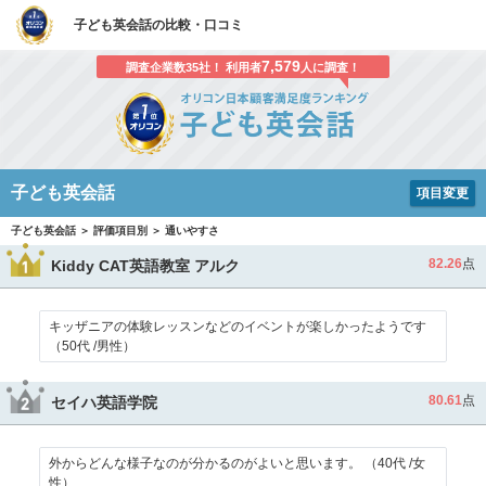
子ども英会話の比較・口コミ
7,579
調査企業数35社！ 利用者
人に調査！
子ども英会話
項目変更
子ども英会話 ＞ 評価項目別 ＞ 通いやすさ
82.26
点
Kiddy CAT英語教室 アルク
キッザニアの体験レッスンなどのイベントが楽しかったようです
（50代 /男性）
80.61
点
セイハ英語学院
外からどんな様子なのが分かるのがよいと思います。 （40代 /女
性）