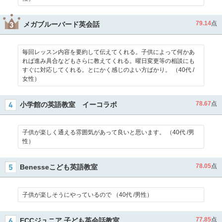
79.14
点
メガブルーバード英会話
毎回レッスン内容を要約して伝えてくれる。子供によって何かあ
れば進み具合などもさらに教えてくれる。曜日変更等の相談にも
すぐに対応してくれる。とにかく感じのよい方ばかり。 （40代 /
女性）
78.67
点
小学館の英語教室 イーコラボ
子供が楽しく通える雰囲気があって良いと思います。 （40代 /男
性）
78.05
点
Benesseこども英語教室
子供が楽しそうにやっているので （40代 /男性）
77.85
点
ECCジュニア 子ども英会話教室