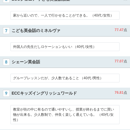
家から近いので、一人で行かせることができる。 （40代 /女性）
77.47
点
こども英会話のミネルヴァ
外国人の先生だしロケーションもいい （40代 /女性）
77.07
点
シェーン英会話
グループレッスンだが、少人数であること （40代 /男性）
76.81
点
ECCキッズイングリッシュワールド
教室が街の中に有るので通いやすいし、授業が終わるまでに買い
物が出来る。少人数制で、仲良く楽しく通えている。 （40代 /女
性）