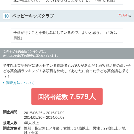
家から近いので、一人で行かせることができる。 （40代 /女性）
75.64
点
ペッピーキッズクラブ
子供が行くことを楽しみにしているので、よいと思う。 （40代 /
男性）
この子ども英会話ランキングは、
オリコンの以下の調査に基づいています。
半年以上英語教室に通わせている保護者7,579人が選んだ！顧客満足度の高い子
ども英会話ランキング！各項目を比較してあなたに合った子ども英会話を探そ
う！
調査方法について
7,579人
回答者総数
調査期間
2015/06/25～2015/07/09
2014/05/30～2014/06/03
規定人数
40人以上
調査対象者
性別：指定無し／年齢：女性：27歳以上、男性：29歳以上／地
域：全国