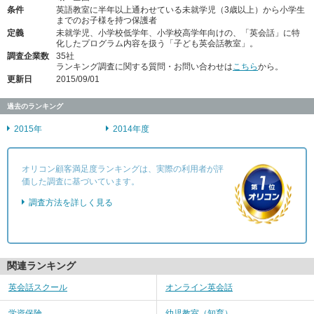
条件
英語教室に半年以上通わせている未就学児（3歳以上）から小学生
までのお子様を持つ保護者
定義
未就学児、小学校低学年、小学校高学年向けの、「英会話」に特
化したプログラム内容を扱う「子ども英会話教室」。
調査企業数
35社
ランキング調査に関する質問・お問い合わせは
こちら
から。
更新日
2015/09/01
過去のランキング
2015年
2014年度
オリコン顧客満足度ランキングは、実際の利用者が評
価した調査に基づいています。
調査方法を詳しく見る
関連ランキング
英会話スクール
オンライン英会話
学資保険
幼児教室（知育）