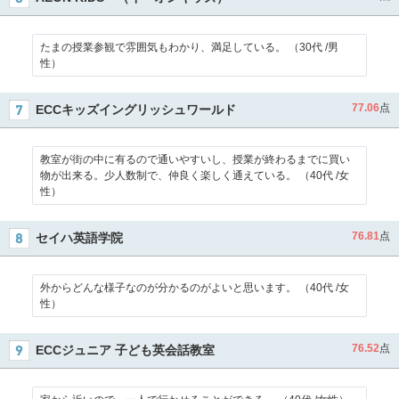
たまの授業参観で雰囲気もわかり、満足している。 （30代 /男
性）
77.06
点
ECCキッズイングリッシュワールド
教室が街の中に有るので通いやすいし、授業が終わるまでに買い
物が出来る。少人数制で、仲良く楽しく通えている。 （40代 /女
性）
76.81
点
セイハ英語学院
外からどんな様子なのが分かるのがよいと思います。 （40代 /女
性）
76.52
点
ECCジュニア 子ども英会話教室