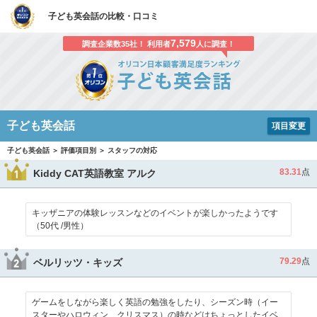
子ども英会話の比較・口コミ
7,579
調査企業数35社！ 利用者
人に調査！
子ども英会話
項目変更
子ども英会話 ＞ 評価項目別 ＞ スタッフの対応
83.31
点
Kiddy CAT英語教室 アルク
キッザニアの体験レッスンなどのイベントが楽しかったようです
（50代 /男性）
79.29
点
ベルリッツ・キッズ
ゲームをしながら楽しく英語の勉強をしたり、シーズン時（イー
スターやハロウィン、クリスマス）の時などはちょっとしたイベ