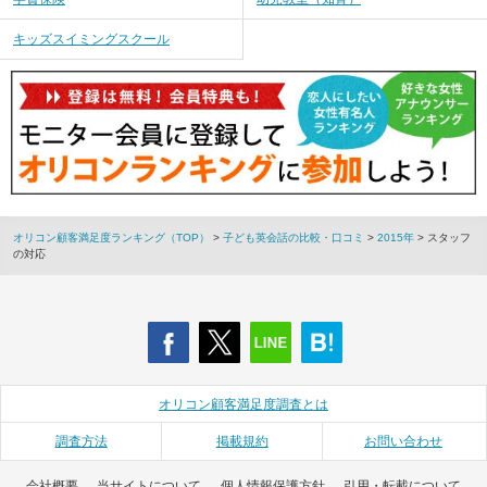
キッズスイミングスクール
オリコン顧客満足度ランキング（TOP）
>
子ども英会話の比較・口コミ
>
2015年
> スタッフ
の対応
オリコン顧客満足度調査とは
調査方法
掲載規約
お問い合わせ
会社概要
当サイトについて
個人情報保護方針
引用・転載について