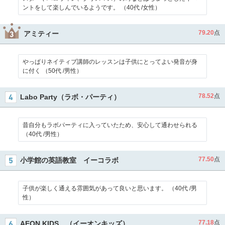
ントをして楽しんでいるようです。 （40代 /女性）
79.20
点
アミティー
やっぱりネイティブ講師のレッスンは子供にとってよい発音が身
に付く （50代 /男性）
78.52
点
Labo Party（ラボ・パーティ）
昔自分もラボパーティに入っていたため、安心して通わせられる
（40代 /男性）
77.50
点
小学館の英語教室 イーコラボ
子供が楽しく通える雰囲気があって良いと思います。 （40代 /男
性）
77.18
点
AEON KIDS （イーオンキッズ）