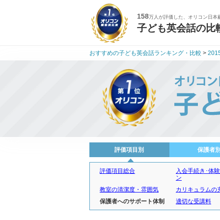
158
万人が評価した、オリコン日本
子ども英会話の比
おすすめの子ども英会話ランキング・比較
>
201
評価項目別
保護者
評価項目総合
入会手続き･体
ン
教室の清潔度・雰囲気
カリキュラムの
保護者へのサポート体制
適切な受講料