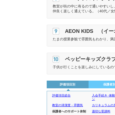
教室が街の中に有るので通いやすいし
仲良く楽しく通えている。（40代／女
9位
AEON KIDS （
たまの授業参観で雰囲気もわかり、満
10位
ペッピーキッズクラ
子供が行くことを楽しみにしているの
評価項目別
保護者
評価項目総合
入会手続き･体
ン
教室の清潔度・雰囲気
カリキュラムの
保護者へのサポート体制
適切な受講料