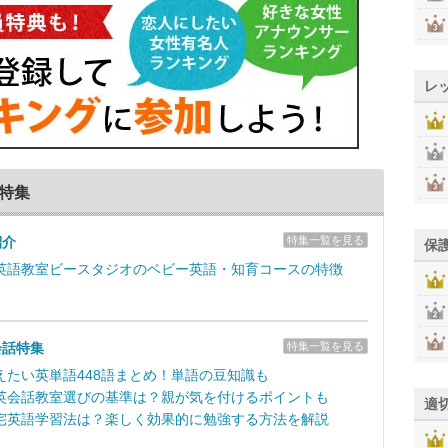
レ
特集
紹介
特集一覧を見る
保
英語教室ビースタジオのベビー英語・知育コースの特徴
会話特集
特集一覧を見る
えたい英単語448語まとめ！単語の豆知識も
英会話教室選びの基準は？親が気を付けるポイントも
適
宅英語学習法は？楽しく効果的に勉強する方法を解説