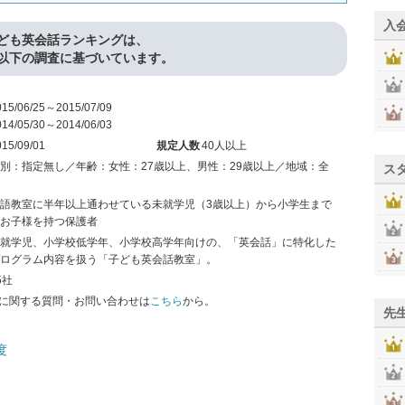
入
ども英会話ランキングは、
以下の調査に基づいています。
015/06/25～2015/07/09
014/05/30～2014/06/03
015/09/01
規定人数
40人以上
別：指定無し／年齢：女性：27歳以上、男性：29歳以上／地域：全
ス
語教室に半年以上通わせている未就学児（3歳以上）から小学生まで
お子様を持つ保護者
就学児、小学校低学年、小学校高学年向けの、「英会話」に特化した
ログラム内容を扱う「子ども英会話教室」。
5社
に関する質問・お問い合わせは
こちら
から。
先
度