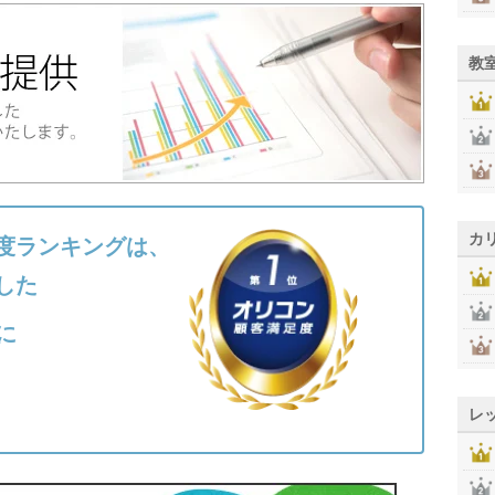
教
カ
度ランキングは、
した
に
レ