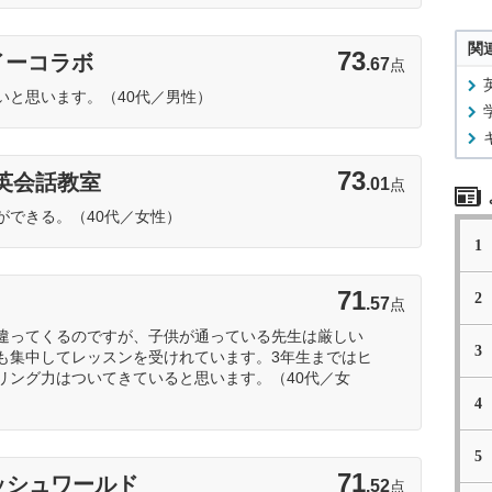
関
73
イーコラボ
.67
点
いと思います。（40代／男性）
73
も英会話教室
.01
点
ができる。（40代／女性）
1
71
2
.57
点
違ってくるのですが、子供が通っている先生は厳しい
3
も集中してレッスンを受けれています。3年生まではヒ
リング力はついてきていると思います。（40代／女
4
5
71
ッシュワールド
.52
点