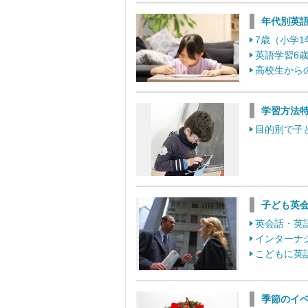
年代別英
7歳（小学
英語学習6
高校生から
学習方法
目的別で子
子ども英
英会話・英
インターナ
こどもに英
季節のイ