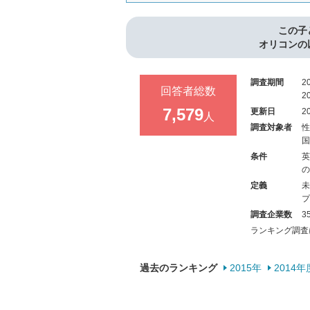
この子
オリコンの
調査期間
2
回答者総数
2
7,579
更新日
2
人
調査対象者
性
国
条件
英
の
定義
未
プ
調査企業数
3
ランキング調査
過去のランキング
2015年
2014年