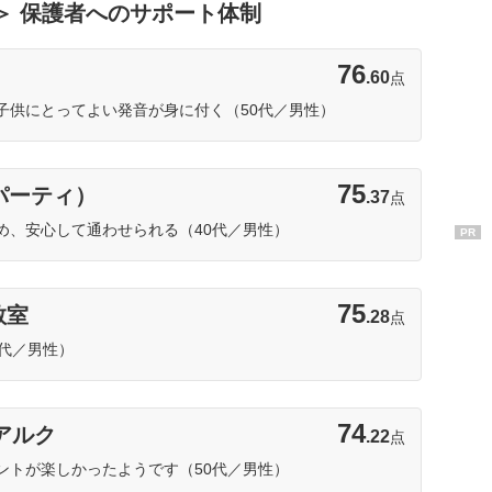
 ＞ 保護者へのサポート体制
1位
76
.60
点
子供にとってよい発音が身に付く（50代／男性）
2位
75
・パーティ）
.37
点
め、安心して通わせられる（40代／男性）
PR
3位
75
教室
.28
点
代／男性）
74
 アルク
.22
点
ントが楽しかったようです（50代／男性）