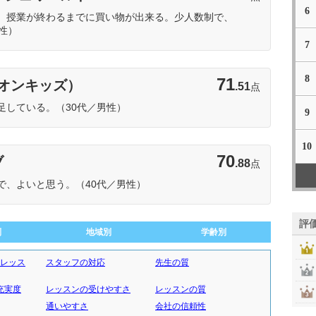
6
、授業が終わるまでに買い物が出来る。少人数制で、
性）
7
8
71
イーオンキッズ）
.51
点
足している。（30代／男性）
9
10
70
ブ
.88
点
で、よいと思う。（40代／男性）
評
別
地域別
学齢別
験レッス
スタッフの対応
先生の質
充実度
レッスンの受けやすさ
レッスンの質
通いやすさ
会社の信頼性