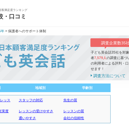
顧客満足度ランキング
較・口コミ
5年
> 保護者へのサポート体制
調査企業数35
子ども英会話35社を対
者
7,579人
の調査に基づ
の利用者による評判・口
せます！
調査方法について
別
地域別
学齢別
験レッス
スタッフの対応
先生の質
充実度
レッスンの受けやすさ
レッスンの質
通いやすさ
会社の信頼性