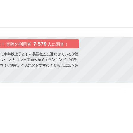
7,579
社！ 実際の利用者
人に調査！
象に半年以上子どもを英語教室に通わせている保護
いた、オリコン日本顧客満足度ランキング。実際
コミが満載。今人気のおすすめ子ども英会話を探