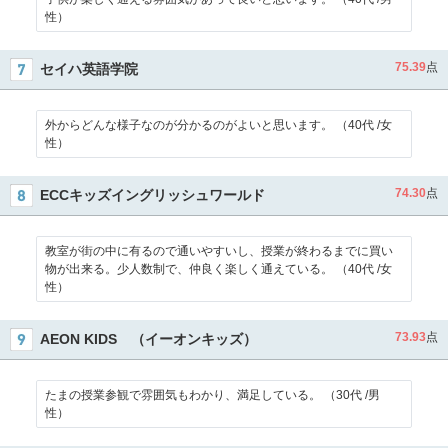
性）
75.39
点
セイハ英語学院
外からどんな様子なのが分かるのがよいと思います。 （40代 /女
性）
74.30
点
ECCキッズイングリッシュワールド
教室が街の中に有るので通いやすいし、授業が終わるまでに買い
物が出来る。少人数制で、仲良く楽しく通えている。 （40代 /女
性）
73.93
点
AEON KIDS （イーオンキッズ）
たまの授業参観で雰囲気もわかり、満足している。 （30代 /男
性）