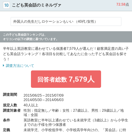
72.58
点
こども英会話のミネルヴァ
外国人の先生だしロケーションもいい （40代 /女性）
この子ども英会話ランキングは、
オリコンの以下の調査に基づいています。
半年以上英語教室に通わせている保護者7,579人が選んだ！顧客満足度の高い子
ども英会話ランキング！各項目を比較してあなたに合った子ども英会話を探そ
う！
調査方法について
7,579人
回答者総数
調査期間
2015/06/25～2015/07/09
2014/05/30～2014/06/03
規定人数
40人以上
調査対象者
性別：指定無し／年齢：女性：27歳以上、男性：29歳以上／地
域：全国
条件
英語教室に半年以上通わせている未就学児（3歳以上）から小学生
までのお子様を持つ保護者
定義
未就学児、小学校低学年、小学校高学年向けの、「英会話」に特