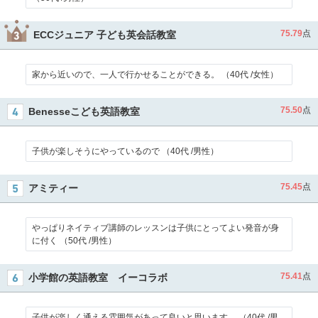
75.79
点
ECCジュニア 子ども英会話教室
家から近いので、一人で行かせることができる。 （40代 /女性）
75.50
点
Benesseこども英語教室
子供が楽しそうにやっているので （40代 /男性）
75.45
点
アミティー
やっぱりネイティブ講師のレッスンは子供にとってよい発音が身
に付く （50代 /男性）
75.41
点
小学館の英語教室 イーコラボ
子供が楽しく通える雰囲気があって良いと思います。 （40代 /男