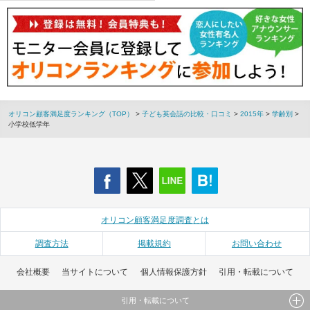
オリコン顧客満足度ランキング（TOP）
>
子ども英会話の比較・口コミ
>
2015年
>
学齢別
>
小学校低学年
オリコン顧客満足度調査とは
調査方法
掲載規約
お問い合わせ
会社概要
当サイトについて
個人情報保護方針
引用・転載について
引用・転載について