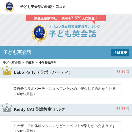
子ども英会話の比較・口コミ
7,579
調査企業数35社！ 利用者
人に調査！
子ども英会話
項目変更
子ども英会話 ＞ 学齢別 ＞ 小学校低学年
77.86
点
Labo Party（ラボ・パーティ）
昔自分もラボパーティに入っていたため、安心して通わせられる
（40代 /男性）
76.67
点
Kiddy CAT英語教室 アルク
キッザニアの体験レッスンなどのイベントが楽しかったようです
（50代 /男性）