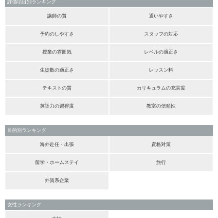
評価項目別ランキング
講師の質
通いやすさ
予約のしやすさ
スタッフの対応
授業の雰囲気
レベルの適正さ
生徒数の適正さ
レッスン料
テキストの質
カリキュラムの充実度
英語力の習得度
教室の信頼性
目的別ランキング
海外赴任・出張
資格対策
留学・ホームステイ
旅行
外資系企業
女性ランキング