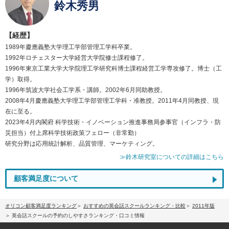
鈴木秀男
【経歴】
1989年慶應義塾大学理工学部管理工学科卒業。
1992年ロチェスター大学経営大学院修士課程修了。
1996年東京工業大学大学院理工学研究科博士課程経営工学専攻修了。博士（工
学）取得。
1996年筑波大学社会工学系・講師。2002年6月同助教授。
2008年4月慶應義塾大学理工学部管理工学科・准教授。2011年4月同教授、現
在に至る。
2023年4月内閣府 科学技術・イノベーション推進事務局参事官（インフラ・防
災担当）付上席科学技術政策フェロー（非常勤）
研究分野は応用統計解析、品質管理、マーケティング。
≫鈴木研究室についての詳細はこちら
顧客満足度について
オリコン顧客満足度ランキング
おすすめの英会話スクールランキング・比較
2011年版
英会話スクールの予約のしやすさランキング・口コミ情報