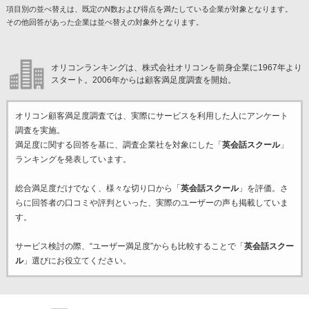
項目別の並べ替えは、既定のN数および得点を満たしている企業が対象となります。
その他回答があった企業は並べ替えの対象外となります。
オリコンランキングは、株式会社オリコンを前身企業に1967年より
スタート。2006年からは顧客満足度調査を開始。
オリコン顧客満足度調査では、実際にサービスを利用した
人にアンケート
調査を実施。
満足度に関する回答を基に、調査企業
社を対象にした「
英会話スクール
」
ランキングを発表しています。
総合満足度だけでなく、様々な切り口から「
英会話スクール
」を評価。さ
らに回答者の口コミや評判といった、実際のユーザーの声も掲載していま
す。
サービス検討の際、“ユーザー満足度”からも比較することで「
英会話スクー
ル
」選びにお役立てください。