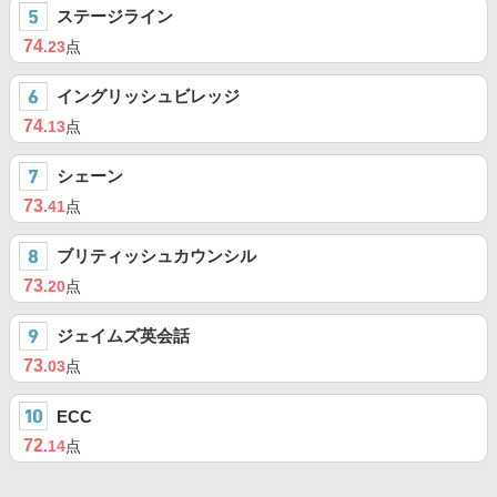
ステージライン
74
.23
点
イングリッシュビレッジ
74
.13
点
シェーン
73
.41
点
ブリティッシュカウンシル
73
.20
点
ジェイムズ英会話
73
.03
点
ECC
72
.14
点