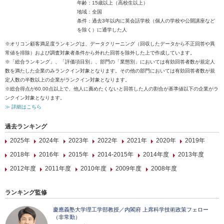
年齢：15歳以上（高校生以上）
地域：全国
条件：過去3年以内に英会話学校（個人の学校や公開講座など
を除く）に通学した人
※オリコン顧客満足度ランキングは、データクリーニング（回収したデータから不正回答や異
常値を排除）および調査対象者条件から外れた回答を除外した上で作成しています。
※「総合ランキング」、「評価項目別」、部門の「業態別」においては有効回答者数が規定人
数を満たした企業のみランクイン対象となります。その他の部門においては有効回答者数が規
定人数の半数以上の企業がランクイン対象となります。
※総合得点が60.00点以上で、他人に薦めたくないと回答した人の割合が基準値以下の企業がラ
ンクイン対象となります。
≫ 詳細はこちら
過去ランキング
2025年
2024年
2023年
2022年
2021年
2020年
2019年
2018年
2016年
2015年
2014-2015年
2014年度
2013年度
2012年度
2011年度
2010年度
2009年度
2008年度
ランキング監修
慶應義塾大学理工学部教授／内閣府 上席科学技術政策フェロー
（非常勤）