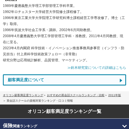
1989年慶應義塾大学理工学部管理工学科卒業。
1992年ロチェスター大学経営大学院修士課程修了。
1996年東京工業大学大学院理工学研究科博士課程経営工学専攻修了。博士（工
学）取得。
1996年筑波大学社会工学系・講師。2002年6月同助教授。
2008年4月慶應義塾大学理工学部管理工学科・准教授。2011年4月同教授、現
在に至る。
2023年4月内閣府 科学技術・イノベーション推進事務局参事官（インフラ・防
災担当）付上席科学技術政策フェロー（非常勤）
研究分野は応用統計解析、品質管理、マーケティング。
≫鈴木研究室についての詳細はこちら
顧客満足度について
オリコン顧客満足度ランキング
おすすめの英会話スクールランキング・比較
2011年版
英会話スクールの資格対策ランキング・口コミ情報
オリコン顧客満足度
ランキング一覧
保険
関連ランキング