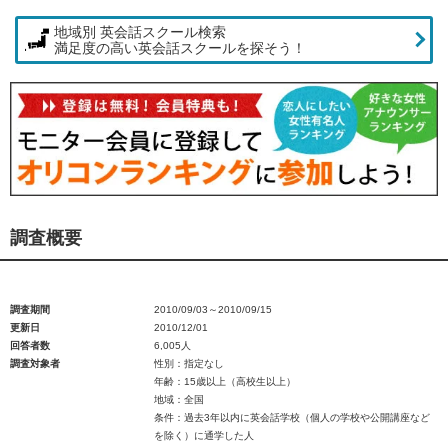
地域別 英会話スクール検索
満足度の高い英会話スクールを探そう！
調査概要
調査期間
2010/09/03～2010/09/15
更新日
2010/12/01
回答者数
6,005人
調査対象者
性別：指定なし
年齢：15歳以上（高校生以上）
地域：全国
条件：過去3年以内に英会話学校（個人の学校や公開講座など
を除く）に通学した人