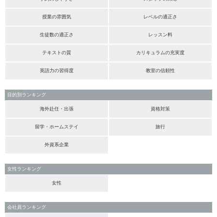
授業の雰囲気
レベルの適正さ
生徒数の適正さ
レッスン料
テキストの質
カリキュラムの充実度
英語力の習得度
教室の信頼性
目的別ランキング
海外赴任・出張
資格対策
留学・ホームステイ
旅行
外資系企業
女性ランキング
女性
会社員ランキング