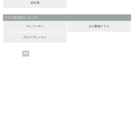
会社員
クラス単位別ランキング
マンツーマン
少人数制クラス
グループレッスン
PR