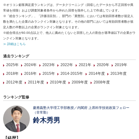
※オリコン顧客満足度ランキングは、データクリーニング（回収したデータから不正回答や異
常値を排除）および調査対象者条件から外れた回答を除外した上で作成しています。
※「総合ランキング」、「評価項目別」、部門の「業態別」においては有効回答者数が規定人
数を満たした企業のみランクイン対象となります。その他の部門においては有効回答者数が規
定人数の半数以上の企業がランクイン対象となります。
※総合得点が60.00点以上で、他人に薦めたくないと回答した人の割合が基準値以下の企業がラ
ンクイン対象となります。
≫ 詳細はこちら
過去ランキング
2025年
2024年
2023年
2022年
2021年
2020年
2019年
2018年
2016年
2015年
2014-2015年
2014年度
2013年度
2012年度
2011年度
2010年度
2009年度
2008年度
ランキング監修
慶應義塾大学理工学部教授／内閣府 上席科学技術政策フェロー
（非常勤）
鈴木秀男
【経歴】