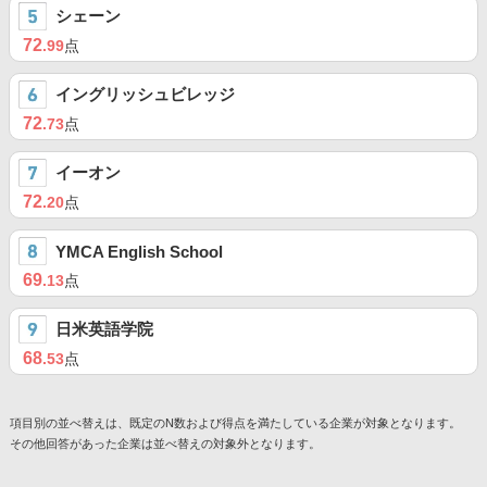
シェーン
72
.99
点
イングリッシュビレッジ
72
.73
点
イーオン
72
.20
点
YMCA English School
69
.13
点
日米英語学院
68
.53
点
項目別の並べ替えは、既定のN数および得点を満たしている企業が対象となります。
その他回答があった企業は並べ替えの対象外となります。