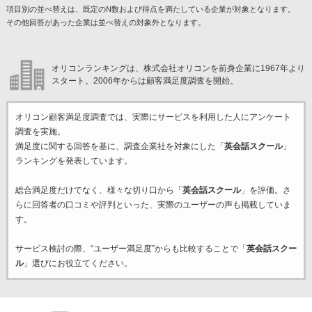
項目別の並べ替えは、既定のN数および得点を満たしている企業が対象となります。
その他回答があった企業は並べ替えの対象外となります。
オリコンランキングは、株式会社オリコンを前身企業に1967年より
スタート。2006年からは顧客満足度調査を開始。
オリコン顧客満足度調査では、実際にサービスを利用した
人にアンケート
調査を実施。
満足度に関する回答を基に、調査企業
社を対象にした「
英会話スクール
」
ランキングを発表しています。
総合満足度だけでなく、様々な切り口から「
英会話スクール
」を評価。さ
らに回答者の口コミや評判といった、実際のユーザーの声も掲載していま
す。
サービス検討の際、“ユーザー満足度”からも比較することで「
英会話スクー
ル
」選びにお役立てください。