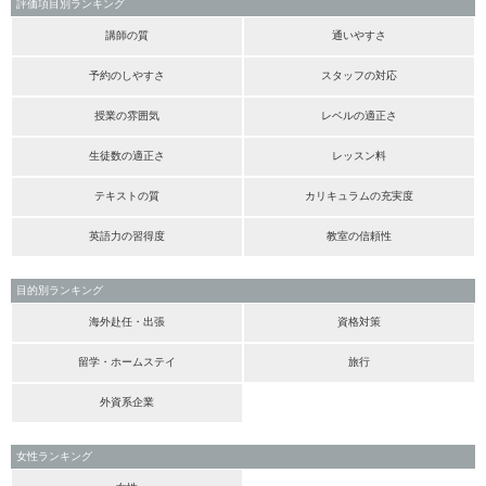
評価項目別ランキング
講師の質
通いやすさ
予約のしやすさ
スタッフの対応
授業の雰囲気
レベルの適正さ
生徒数の適正さ
レッスン料
テキストの質
カリキュラムの充実度
英語力の習得度
教室の信頼性
目的別ランキング
海外赴任・出張
資格対策
留学・ホームステイ
旅行
外資系企業
女性ランキング