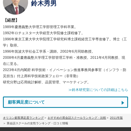
鈴木秀男
【経歴】
1989年慶應義塾大学理工学部管理工学科卒業。
1992年ロチェスター大学経営大学院修士課程修了。
1996年東京工業大学大学院理工学研究科博士課程経営工学専攻修了。博士（工
学）取得。
1996年筑波大学社会工学系・講師。2002年6月同助教授。
2008年4月慶應義塾大学理工学部管理工学科・准教授。2011年4月同教授、現
在に至る。
2023年4月内閣府 科学技術・イノベーション推進事務局参事官（インフラ・防
災担当）付上席科学技術政策フェロー（非常勤）
研究分野は応用統計解析、品質管理、マーケティング。
≫鈴木研究室についての詳細はこちら
顧客満足度について
オリコン顧客満足度ランキング
おすすめの英会話スクールランキング・比較
2011年版
英会話スクールの女性ランキング・口コミ情報