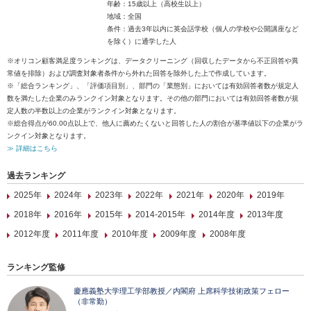
年齢：15歳以上（高校生以上）
地域：全国
条件：過去3年以内に英会話学校（個人の学校や公開講座など
を除く）に通学した人
※オリコン顧客満足度ランキングは、データクリーニング（回収したデータから不正回答や異
常値を排除）および調査対象者条件から外れた回答を除外した上で作成しています。
※「総合ランキング」、「評価項目別」、部門の「業態別」においては有効回答者数が規定人
数を満たした企業のみランクイン対象となります。その他の部門においては有効回答者数が規
定人数の半数以上の企業がランクイン対象となります。
※総合得点が60.00点以上で、他人に薦めたくないと回答した人の割合が基準値以下の企業がラ
ンクイン対象となります。
≫ 詳細はこちら
過去ランキング
2025年
2024年
2023年
2022年
2021年
2020年
2019年
2018年
2016年
2015年
2014-2015年
2014年度
2013年度
2012年度
2011年度
2010年度
2009年度
2008年度
ランキング監修
慶應義塾大学理工学部教授／内閣府 上席科学技術政策フェロー
（非常勤）