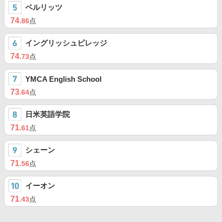
ベルリッツ
74
.86
点
イングリッシュビレッジ
74
.73
点
YMCA English School
73
.64
点
日米英語学院
71
.61
点
シェーン
71
.56
点
イーオン
71
.43
点