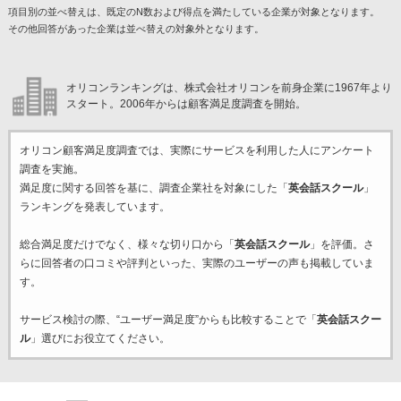
項目別の並べ替えは、既定のN数および得点を満たしている企業が対象となります。
その他回答があった企業は並べ替えの対象外となります。
オリコンランキングは、株式会社オリコンを前身企業に1967年より
スタート。2006年からは顧客満足度調査を開始。
オリコン顧客満足度調査では、実際にサービスを利用した
人にアンケート
調査を実施。
満足度に関する回答を基に、調査企業
社を対象にした「
英会話スクール
」
ランキングを発表しています。
総合満足度だけでなく、様々な切り口から「
英会話スクール
」を評価。さ
らに回答者の口コミや評判といった、実際のユーザーの声も掲載していま
す。
サービス検討の際、“ユーザー満足度”からも比較することで「
英会話スクー
ル
」選びにお役立てください。