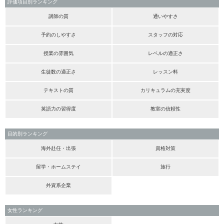
評価項目別ランキング
講師の質
通いやすさ
予約のしやすさ
スタッフの対応
授業の雰囲気
レベルの適正さ
生徒数の適正さ
レッスン料
テキストの質
カリキュラムの充実度
英語力の習得度
教室の信頼性
目的別ランキング
海外赴任・出張
資格対策
留学・ホームステイ
旅行
外資系企業
女性ランキング