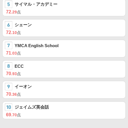
サイマル・アカデミー
72
.29
点
シェーン
72
.10
点
YMCA English School
71
.03
点
ECC
70
.93
点
イーオン
70
.36
点
ジェイムズ英会話
69
.70
点