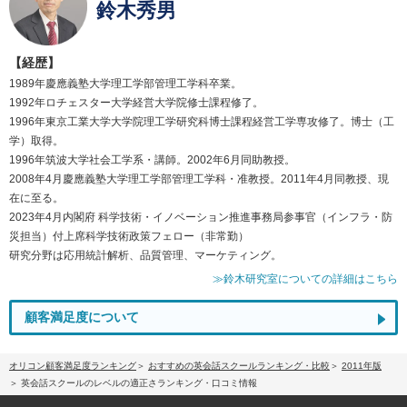
鈴木秀男
【経歴】
1989年慶應義塾大学理工学部管理工学科卒業。
1992年ロチェスター大学経営大学院修士課程修了。
1996年東京工業大学大学院理工学研究科博士課程経営工学専攻修了。博士（工
学）取得。
1996年筑波大学社会工学系・講師。2002年6月同助教授。
2008年4月慶應義塾大学理工学部管理工学科・准教授。2011年4月同教授、現
在に至る。
2023年4月内閣府 科学技術・イノベーション推進事務局参事官（インフラ・防
災担当）付上席科学技術政策フェロー（非常勤）
研究分野は応用統計解析、品質管理、マーケティング。
≫鈴木研究室についての詳細はこちら
顧客満足度について
オリコン顧客満足度ランキング
おすすめの英会話スクールランキング・比較
2011年版
英会話スクールのレベルの適正さランキング・口コミ情報