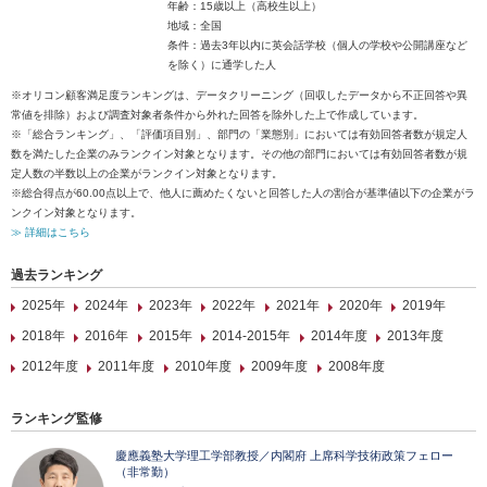
年齢：15歳以上（高校生以上）
地域：全国
条件：過去3年以内に英会話学校（個人の学校や公開講座など
を除く）に通学した人
※オリコン顧客満足度ランキングは、データクリーニング（回収したデータから不正回答や異
常値を排除）および調査対象者条件から外れた回答を除外した上で作成しています。
※「総合ランキング」、「評価項目別」、部門の「業態別」においては有効回答者数が規定人
数を満たした企業のみランクイン対象となります。その他の部門においては有効回答者数が規
定人数の半数以上の企業がランクイン対象となります。
※総合得点が60.00点以上で、他人に薦めたくないと回答した人の割合が基準値以下の企業がラ
ンクイン対象となります。
≫ 詳細はこちら
過去ランキング
2025年
2024年
2023年
2022年
2021年
2020年
2019年
2018年
2016年
2015年
2014-2015年
2014年度
2013年度
2012年度
2011年度
2010年度
2009年度
2008年度
ランキング監修
慶應義塾大学理工学部教授／内閣府 上席科学技術政策フェロー
（非常勤）