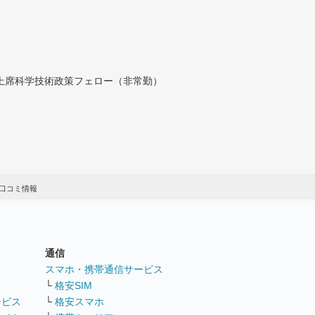
付上席科学技術政策フェロー（非常勤）
口コミ情報
通信
ト
スマホ・携帯通信サービス
└
格安SIM
ービス
└
格安スマホ