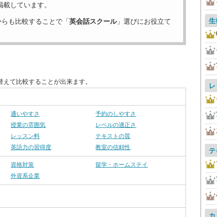
掲載しています。
生
からも比較することで「
英会話スクール
」選びにお役立て
替えて比較することが出来ます。
レ
通いやすさ
予約のしやすさ
授業の雰囲気
レベルの適正さ
レッスン料
テキストの質
英語力の習得度
教室の信頼性
テ
資格対策
留学・ホームステイ
外資系企業
カ