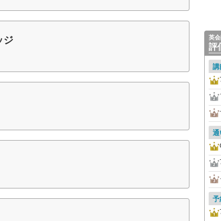
英会
ッジ
評
講
通
予