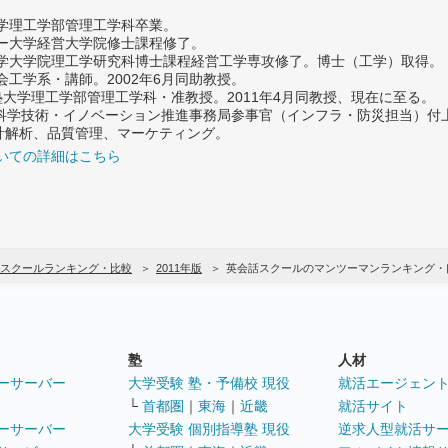
大学理工学部管理工学科卒業。
ター大学経営大学院修士課程修了。
大学大学院理工学研究科博士課程経営工学専攻修了。博士（工学）取得。
社会工学系・講師。2002年6月同助教授。
義塾大学理工学部管理工学科・准教授。2011年4月同教授、現在に至る。
府 科学技術・イノベーション推進事務局参事官（インフラ・防災担当）
計解析、品質管理、マーケティング。
いての詳細はこちら
スクールランキング・比較
2011年版
英会話スクールのマンツーマンランキング・
塾
人材
ーサーバー
大学受験 塾・予備校 現役
就活エージェン
└
首都圏
｜
東海
｜
近畿
就活サイト
ーサーバー
大学受験 個別指導塾 現役
逆求人型就活サ