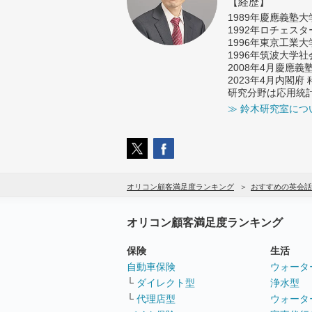
【経歴】
1989年慶應義塾
1992年ロチェス
1996年東京工業
1996年筑波大学
2008年4月慶應
2023年4月内閣
研究分野は応用統
≫ 鈴木研究室につ
オリコン顧客満足度ランキング
おすすめの英会話
オリコン顧客満足度ランキング
保険
生活
自動車保険
ウォータ
└
ダイレクト型
浄水型
└
代理店型
ウォータ