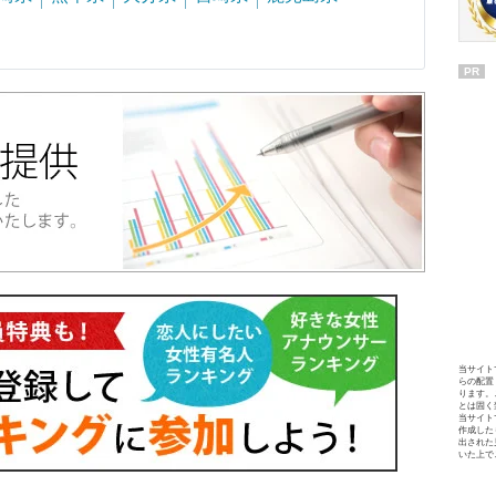
PR
当サイト
らの配置
ります。
とは固く
当サイト
作成した
出された
いた上で