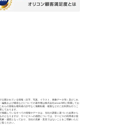
で公開されている情報（文字、写真、イラスト、画像データ等）及びこれ
・編集および構造などについての著作権は株式会社oricon MEに帰属してお
これらの情報を権利者の許可なく無断転載・複製などの二次利用を行うこ
禁じております。
で掲載しているすべての情報やデータは、当社の調査に基づいた結果から
ものとなりますが、サービスへの感想については、サービスの利用者が提
見解・感想となっており、当社の見解・意見ではないことをご理解いただ
ご覧ください。