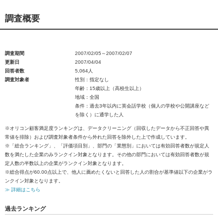
調査概要
調査期間
2007/02/05～2007/02/07
更新日
2007/04/04
回答者数
5,064人
調査対象者
性別：指定なし
年齢：15歳以上（高校生以上）
地域：全国
条件：過去3年以内に英会話学校（個人の学校や公開講座など
を除く）に通学した人
※オリコン顧客満足度ランキングは、データクリーニング（回収したデータから不正回答や異
常値を排除）および調査対象者条件から外れた回答を除外した上で作成しています。
※「総合ランキング」、「評価項目別」、部門の「業態別」においては有効回答者数が規定人
数を満たした企業のみランクイン対象となります。その他の部門においては有効回答者数が規
定人数の半数以上の企業がランクイン対象となります。
※総合得点が60.00点以上で、他人に薦めたくないと回答した人の割合が基準値以下の企業がラ
ンクイン対象となります。
≫ 詳細はこちら
過去ランキング