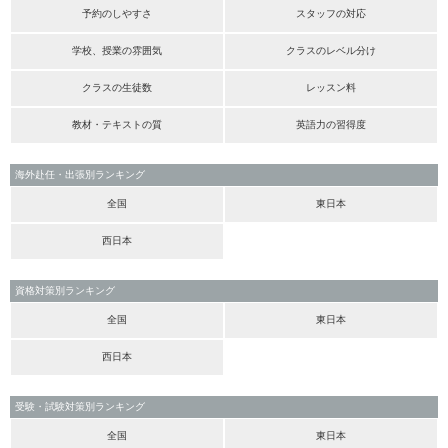
予約のしやすさ
スタッフの対応
学校、授業の雰囲気
クラスのレベル分け
クラスの生徒数
レッスン料
教材・テキストの質
英語力の習得度
海外赴任・出張別ランキング
全国
東日本
西日本
資格対策別ランキング
全国
東日本
西日本
受験・試験対策別ランキング
全国
東日本