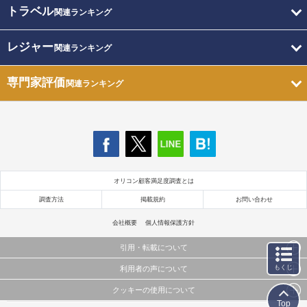
トラベル
関連ランキング
レジャー
関連ランキング
専門家評価
関連ランキング
オリコン顧客満足度調査とは
調査方法
掲載規約
お問い合わせ
会社概要
個人情報保護方針
引用・転載について
もくじ
利用者の声について
当サイトで公開されている情報（文字、写真、イラスト、画像データ等）及びこれらの配置・
編集および構造などについての著作権は株式会社oricon MEに帰属しております。
クッキーの使用について
当サイトに掲載している内容はすべてサービスの利用者が提出された見解・感想です。
これらの情報を権利者の許可なく無断転載・複製などの二次利用を行うことは固く禁じており
Top
弊社が内容について正確性を含め一切保証するものではありません。